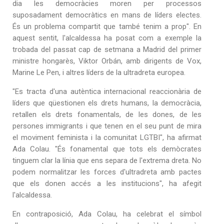
dia les democràcies moren per processos
suposadament democràtics en mans de líders electes.
És un problema compartit que també tenim a prop". En
aquest sentit, l'alcaldessa ha posat com a exemple la
trobada del passat cap de setmana a Madrid del primer
ministre hongarès, Viktor Orbán, amb dirigents de Vox,
Marine Le Pen, i altres líders de la ultradreta europea.
"Es tracta d'una autèntica internacional reaccionària de
líders que qüestionen els drets humans, la democràcia,
retallen els drets fonamentals, de les dones, de les
persones immigrants i que tenen en el seu punt de mira
el moviment feminista i la comunitat LGTBI", ha afirmat
Ada Colau. "És fonamental que tots els demòcrates
tinguem clar la línia que ens separa de l'extrema dreta. No
podem normalitzar les forces d'ultradreta amb pactes
que els donen accés a les institucions", ha afegit
l'alcaldessa.
En contraposició, Ada Colau, ha celebrat el símbol