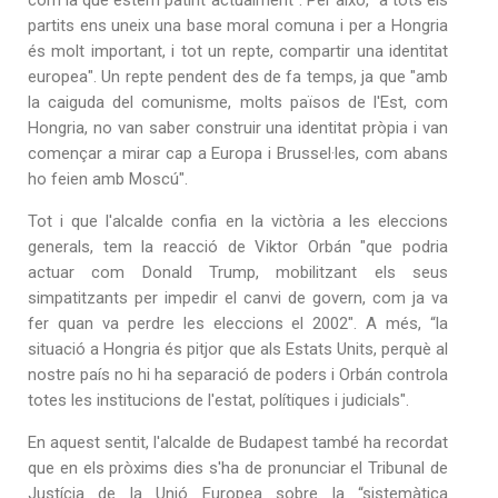
partits ens uneix una base moral comuna i per a Hongria
és molt important, i tot un repte, compartir una identitat
europea". Un repte pendent des de fa temps, ja que "amb
la caiguda del comunisme, molts països de l'Est, com
Hongria, no van saber construir una identitat pròpia i van
començar a mirar cap a Europa i Brussel·les, com abans
ho feien amb Moscú".
Tot i que l'alcalde confia en la victòria a les eleccions
generals, tem la reacció de Viktor Orbán "que podria
actuar com Donald Trump, mobilitzant els seus
simpatitzants per impedir el canvi de govern, com ja va
fer quan va perdre les eleccions el 2002". A més, “la
situació a Hongria és pitjor que als Estats Units, perquè al
nostre país no hi ha separació de poders i Orbán controla
totes les institucions de l'estat, polítiques i judicials".
En aquest sentit, l'alcalde de Budapest també ha recordat
que en els pròxims dies s'ha de pronunciar el Tribunal de
Justícia de la Unió Europea sobre la “sistemàtica