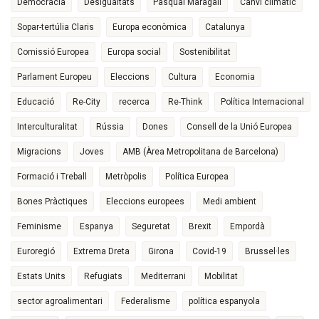
Democràcia
Desigualtats
Pasqual Maragall
Canvi climàtic
Sopar-tertúlia Claris
Europa econòmica
Catalunya
Comissió Europea
Europa social
Sostenibilitat
Parlament Europeu
Eleccions
Cultura
Economia
Educació
Re-City
recerca
Re-Think
Política Internacional
Interculturalitat
Rússia
Dones
Consell de la Unió Europea
Migracions
Joves
AMB (Àrea Metropolitana de Barcelona)
Formació i Treball
Metròpolis
Política Europea
Bones Pràctiques
Eleccions europees
Medi ambient
Feminisme
Espanya
Seguretat
Brexit
Empordà
Euroregió
Extrema Dreta
Girona
Covid-19
Brussel·les
Estats Units
Refugiats
Mediterrani
Mobilitat
sector agroalimentari
Federalisme
política espanyola