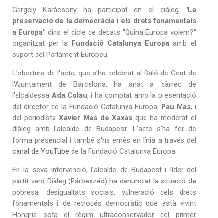
Gergely Karácsony ha participat en el diàleg
"La
preservació de la democràcia i els drets fonamentals
a Europa"
dins el cicle de debats "Quina Europa volem?"
organitzat per la
Fundació Catalunya Europa
amb el
suport del Parlament Europeu.
L'obertura de l'acte, que s'ha celebrat al Saló de Cent de
l'Ajuntament de Barcelona, ha anat a càrrec de
l'alcaldessa
Ada Colau
, i ha comptat amb la presentació
del director de la Fundació Catalunya Europa,
Pau Mas
, i
del periodista
Xavier Mas de Xaxàs
que ha moderat el
diàleg amb l'alcalde de Budapest. L'acte s'ha fet de
forma presencial i també s'ha emès en línia a través del
canal de YouTube
de la Fundació Catalunya Europa.
En la seva intervenció, l'alcalde de Budapest i líder del
partit verd Diàleg (Párbeszéd) ha denunciat la situació de
pobresa, desigualtats socials, vulneració dels drets
fonamentals i de retrocés democràtic que està vivint
Hongria sota el règim ultraconservador del primer