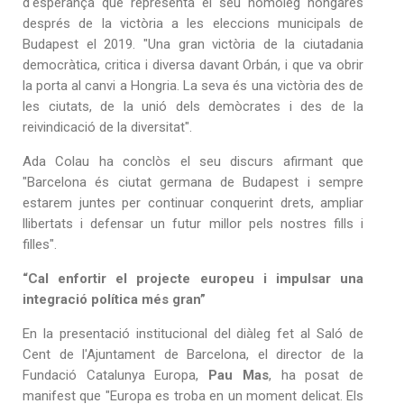
d'esperança que representa el seu homòleg hongarès
després de la victòria a les eleccions municipals de
Budapest el 2019. "Una gran victòria de la ciutadania
democràtica, critica i diversa davant Orbán, i que va obrir
la porta al canvi a Hongria. La seva és una victòria des de
les ciutats, de la unió dels demòcrates i des de la
reivindicació de la diversitat".
Ada Colau ha conclòs el seu discurs afirmant que
"Barcelona és ciutat germana de Budapest i sempre
estarem juntes per continuar conquerint drets, ampliar
llibertats i defensar un futur millor pels nostres fills i
filles".
“Cal enfortir el projecte europeu i impulsar una
integració política més gran”
En la presentació institucional del diàleg fet al Saló de
Cent de l'Ajuntament de Barcelona, el director de la
Fundació Catalunya Europa,
Pau Mas
, ha posat de
manifest que "Europa es troba en un moment delicat. Els