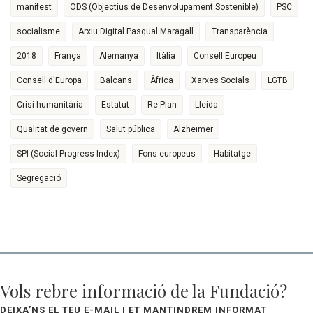
manifest
ODS (Objectius de Desenvolupament Sostenible)
PSC
socialisme
Arxiu Digital Pasqual Maragall
Transparència
2018
França
Alemanya
Itàlia
Consell Europeu
Consell d'Europa
Balcans
Àfrica
Xarxes Socials
LGTB
Crisi humanitària
Estatut
Re-Plan
Lleida
Qualitat de govern
Salut pública
Alzheimer
SPI (Social Progress Index)
Fons europeus
Habitatge
Segregació
Vols rebre informació de la Fundació?
DEIXA’NS EL TEU E-MAIL I ET MANTINDREM INFORMAT