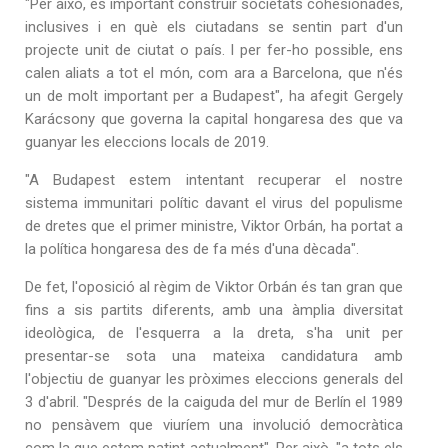
"Per això, és important construir societats cohesionades,
inclusives i en què els ciutadans se sentin part d'un
projecte unit de ciutat o país. I per fer-ho possible, ens
calen aliats a tot el món, com ara a Barcelona, que n'és
un de molt important per a Budapest", ha afegit Gergely
Karácsony que governa la capital hongaresa des que va
guanyar les eleccions locals de 2019.
"A Budapest estem intentant recuperar el nostre
sistema immunitari polític davant el virus del populisme
de dretes que el primer ministre, Viktor Orbán, ha portat a
la política hongaresa des de fa més d'una dècada".
De fet, l'oposició al règim de Viktor Orbán és tan gran que
fins a sis partits diferents, amb una àmplia diversitat
ideològica, de l'esquerra a la dreta, s'ha unit per
presentar-se sota una mateixa candidatura amb
l'objectiu de guanyar les pròximes eleccions generals del
3 d'abril. "Després de la caiguda del mur de Berlín el 1989
no pensàvem que viuríem una involució democràtica
com la que estem patint actualment". Per això, "a tots els