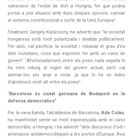
vulneració de l'estat de dret a Hongria, fet que podria
portar a una situació amb dues úniques opcions: canviar
el sistema constitucional o sortir de la Unió Europea".
Finalment, Gergely Karácsony, ha advertit que "la societat
hongaresa està molt polaritzada i dividida políticament.
Per això, cal pacificar la societat i rebaixar el grau d'ira
dels ciutadans, cosa que esperem fer amb un canvi de
govern". "Afortunadament, entre els joves cada vegada hi
ha més rebuig al règim del govern actual, però cal
animar-los per anar a votar, ja que hi ha un índex
d'abstenció molt alt entre els joves”.
"Barcelona és ciutat germana de Budapest en la
defensa democràtica”
Per la seva banda, l'alcaldessa de Barcelona,
Ada Colau
,
ha manifestat sentir-se molt esperançada amb el canvi
democràtic a Hongria, i ha advertit "dels discursos d'odi i
amenaces antidemocràtiques a les portes d'Europa. Avui