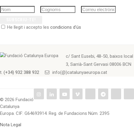
SUBSCRIU-TE!
He llegit i accepto les
condicions d'ús
c/ Sant Eusebi, 48-50, baixos local
3, Sarrià-Sant Gervasi 08006 BCN
t.
(+34) 932 388 932
info(@)catalunyaeuropa.cat
© 2026 Fundació
Catalunya
Europa. CIF: G64693914. Reg. de Fundacions Núm. 2395
Nota Legal