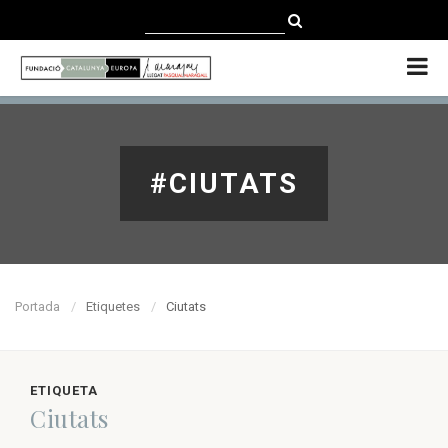
CATALÀ
CASTELLANO
ENGLISH
#CIUTATS
Portada
Etiquetes
Ciutats
ETIQUETA
Ciutats