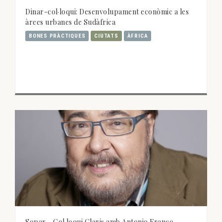
Dinar-col·loqui: Desenvolupament econòmic a les
àrees urbanes de Sudàfrica
BONES PRÀCTIQUES
CIUTATS
ÀFRICA
Sopar - Col·loqui Claris amb Antonio Franco