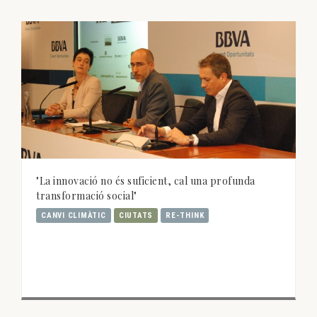
"La innovació no és suficient, cal una profunda
transformació social"
CANVI CLIMÀTIC
CIUTATS
RE-THINK