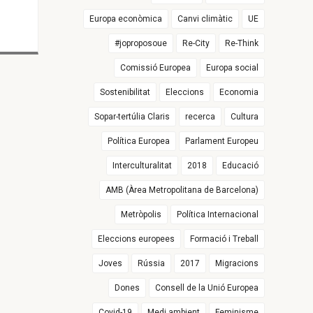
Europa econòmica
Canvi climàtic
UE
#joproposoue
Re-City
Re-Think
Comissió Europea
Europa social
Sostenibilitat
Eleccions
Economia
Sopar-tertúlia Claris
recerca
Cultura
Política Europea
Parlament Europeu
Interculturalitat
2018
Educació
AMB (Àrea Metropolitana de Barcelona)
Metròpolis
Política Internacional
Eleccions europees
Formació i Treball
Joves
Rússia
2017
Migracions
Dones
Consell de la Unió Europea
Covid-19
Medi ambient
Feminisme