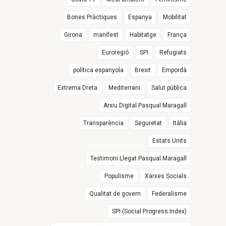
Bones Pràctiques
Espanya
Mobilitat
Girona
manifest
Habitatge
França
Euroregió
SPI
Refugiats
política espanyola
Brexit
Empordà
Extrema Dreta
Mediterrani
Salut pública
Arxiu Digital Pasqual Maragall
Transparència
Seguretat
Itàlia
Estats Units
Testimoni Llegat Pasqual Maragall
Populisme
Xarxes Socials
Qualitat de govern
Federalisme
SPI (Social Progress Index)