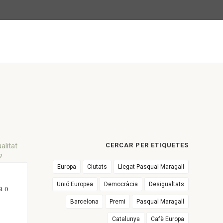
CERCAR PER ETIQUETES
Europa
Ciutats
Llegat Pasqual Maragall
Unió Europea
Democràcia
Desigualtats
a o
Barcelona
Premi
Pasqual Maragall
Catalunya
Cafè Europa