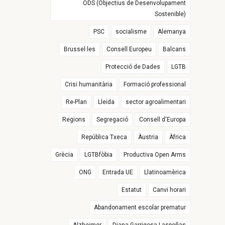
ODS (Objectius de Desenvolupament
Sostenible)
PSC
socialisme
Alemanya
Brussel·les
Consell Europeu
Balcans
Protecció de Dades
LGTB
Crisi humanitària
Formació professional
Re-Plan
Lleida
sector agroalimentari
Regions
Segregació
Consell d'Europa
República Txeca
Àustria
Àfrica
Grècia
LGTBfòbia
Productiva Open Arms
ONG
Entrada UE
Llatinoamèrica
Estatut
Canvi horari
Abandonament escolar prematur