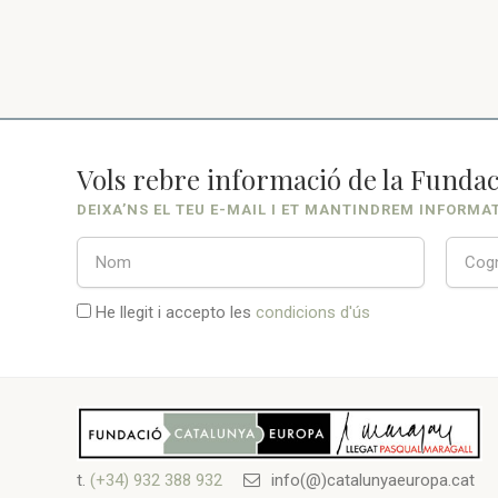
Vols rebre informació de la Fundac
DEIXA’NS EL TEU E-MAIL I ET MANTINDREM INFORMA
He llegit i accepto les
condicions d'ús
t.
(+34) 932 388 932
info(@)catalunyaeuropa.cat