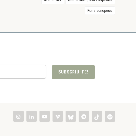
Alzheimer
Diana Garrigosa Laspeñas
Fons europeus
SUBSCRIU-TE!