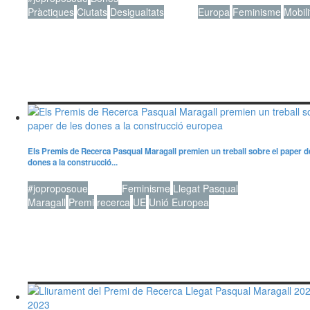
Pràctiques
Ciutats
Desigualtats
Dones
Europa
Feminisme
Mobili
Els Premis de Recerca Pasqual Maragall premien un treball sobre el paper d
dones a la construcció...
#joproposoue
Dones
Feminisme
Llegat Pasqual
Maragall
Premi
recerca
UE
Unió Europea