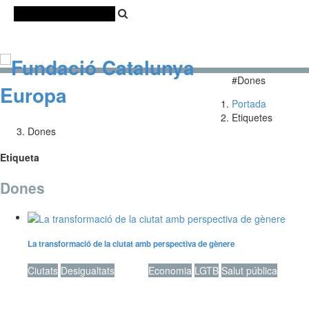
Català
Castellano
English
#Dones
Portada
Etiquetes
Dones
Etiqueta
Dones
La transformació de la ciutat amb perspectiva de gènere
Ciutats
Desigualtats
Dones
Economia
LGTB
Salut pública