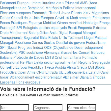
Parlament Europeu
Interculturalitat
2018
Educació
AMB (Àrea
Metropolitana de Barcelona)
Metròpolis
Política Internacional
Eleccions europees
Formació i Treball
Joves
Rússia
2017
Migracions
Dones
Consell de la Unió Europea
Covid-19
Medi ambient
Feminisme
Bones Pràctiques
Espanya
Mobilitat
Girona
manifest
Habitatge
França
Euroregió
SPI
Refugiats
política espanyola
Brexit
Empordà
Extrema
Dreta
Mediterrani
Salut pública
Arxiu Digital Pasqual Maragall
Transparència
Seguretat
Itàlia
Estats Units
Testimoni Llegat Pasqual
Maragall
Populisme
Xarxes Socials
Qualitat de govern
Federalisme
SPI (Social Progress Index)
ODS (Objectius de Desenvolupament
Sostenible)
PSC
socialisme
Alemanya
Brussel·les
Consell Europeu
Balcans
Protecció de Dades
LGTB
Crisi humanitària
Formació
professional
Re-Plan
Lleida
sector agroalimentari
Regions
Segregació
Consell d'Europa
República Txeca
Àustria
Àfrica
Grècia
LGTBfòbia
Productiva Open Arms
ONG
Entrada UE
Llatinoamèrica
Estatut
Canvi
horari
Abandonament escolar prematur
Alzheimer
Diana Garrigosa
Laspeñas
Fons europeus
Vols rebre informació de la Fundació?
Deixa’ns el teu e-mail i et mantindrem informat