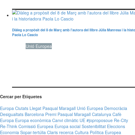
Diàleg a propòsit del 8 de Març amb l'autora del llibre Júlia Manresa i la hist
Paola Lo Cascio
Dones
Unió Europea
Cercar per Etiquetes
Europa
Ciutats
Llegat Pasqual Maragall
Unió Europea
Democràcia
Desigualtats
Barcelona
Premi
Pasqual Maragall
Catalunya
Cafè
Europa
Europa econòmica
Canvi climàtic
UE
#joproposoue
Re-City
Re-Think
Comissió Europea
Europa social
Sostenibilitat
Eleccions
Economia
Sopar-tertúlia Claris
recerca
Cultura
Política Europea