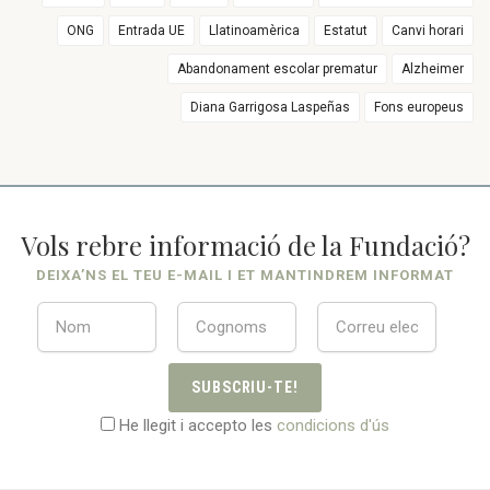
ONG
Entrada UE
Llatinoamèrica
Estatut
Canvi horari
Abandonament escolar prematur
Alzheimer
Diana Garrigosa Laspeñas
Fons europeus
Vols rebre informació de la Fundació?
DEIXA’NS EL TEU E-MAIL I ET MANTINDREM INFORMAT
SUBSCRIU-TE!
He llegit i accepto les
condicions d'ús