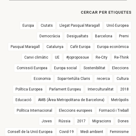
CERCAR PER ETIQUETES
Europa
Ciutats
Llegat Pasqual Maragall
Unió Europea
Democràcia
Desigualtats
Barcelona
Premi
Pasqual Maragall
Catalunya
Cafè Europa
Europa econòmica
Canvi climàtic
UE
#joproposoue
Re-City
Re-Think
Comissió Europea
Europa social
Sostenibilitat
Eleccions
Economia
Sopar-tertúlia Claris
recerca
Cultura
Política Europea
Parlament Europeu
Interculturalitat
2018
Educació
AMB (Àrea Metropolitana de Barcelona)
Metròpolis
Política Internacional
Eleccions europees
Formació i Treball
Joves
Rússia
2017
Migracions
Dones
Consell de la Unió Europea
Covid-19
Medi ambient
Feminisme