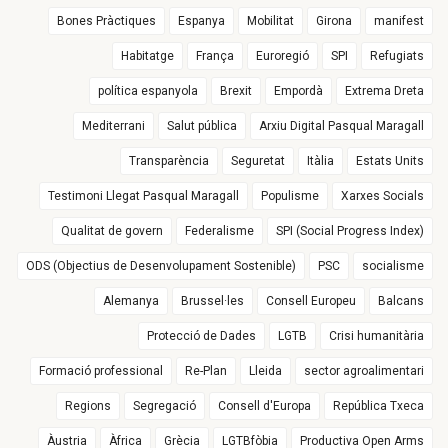
Bones Pràctiques
Espanya
Mobilitat
Girona
manifest
Habitatge
França
Euroregió
SPI
Refugiats
política espanyola
Brexit
Empordà
Extrema Dreta
Mediterrani
Salut pública
Arxiu Digital Pasqual Maragall
Transparència
Seguretat
Itàlia
Estats Units
Testimoni Llegat Pasqual Maragall
Populisme
Xarxes Socials
Qualitat de govern
Federalisme
SPI (Social Progress Index)
ODS (Objectius de Desenvolupament Sostenible)
PSC
socialisme
Alemanya
Brussel·les
Consell Europeu
Balcans
Protecció de Dades
LGTB
Crisi humanitària
Formació professional
Re-Plan
Lleida
sector agroalimentari
Regions
Segregació
Consell d'Europa
República Txeca
Àustria
Àfrica
Grècia
LGTBfòbia
Productiva Open Arms