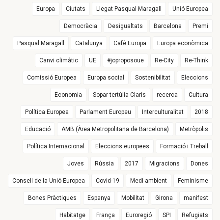
Europa
Ciutats
Llegat Pasqual Maragall
Unió Europea
Democràcia
Desigualtats
Barcelona
Premi
Pasqual Maragall
Catalunya
Cafè Europa
Europa econòmica
Canvi climàtic
UE
#joproposoue
Re-City
Re-Think
Comissió Europea
Europa social
Sostenibilitat
Eleccions
Economia
Sopar-tertúlia Claris
recerca
Cultura
Política Europea
Parlament Europeu
Interculturalitat
2018
Educació
AMB (Àrea Metropolitana de Barcelona)
Metròpolis
Política Internacional
Eleccions europees
Formació i Treball
Joves
Rússia
2017
Migracions
Dones
Consell de la Unió Europea
Covid-19
Medi ambient
Feminisme
Bones Pràctiques
Espanya
Mobilitat
Girona
manifest
Habitatge
França
Euroregió
SPI
Refugiats