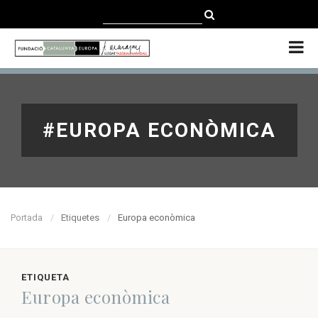
CATALÀ
CASTELLANO
ENGLISH
#EUROPA ECONÒMICA
Portada
Etiquetes
Europa econòmica
ETIQUETA
Europa econòmica