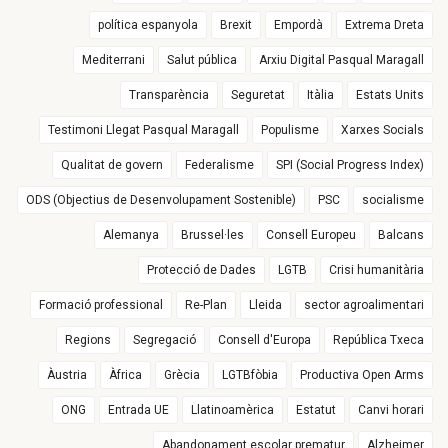
política espanyola
Brexit
Empordà
Extrema Dreta
Mediterrani
Salut pública
Arxiu Digital Pasqual Maragall
Transparència
Seguretat
Itàlia
Estats Units
Testimoni Llegat Pasqual Maragall
Populisme
Xarxes Socials
Qualitat de govern
Federalisme
SPI (Social Progress Index)
ODS (Objectius de Desenvolupament Sostenible)
PSC
socialisme
Alemanya
Brussel·les
Consell Europeu
Balcans
Protecció de Dades
LGTB
Crisi humanitària
Formació professional
Re-Plan
Lleida
sector agroalimentari
Regions
Segregació
Consell d'Europa
República Txeca
Àustria
Àfrica
Grècia
LGTBfòbia
Productiva Open Arms
ONG
Entrada UE
Llatinoamèrica
Estatut
Canvi horari
Abandonament escolar prematur
Alzheimer