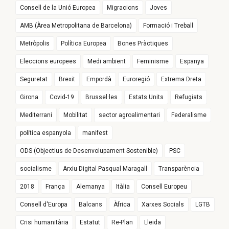
Consell de la Unió Europea
Migracions
Joves
AMB (Àrea Metropolitana de Barcelona)
Formació i Treball
Metròpolis
Política Europea
Bones Pràctiques
Eleccions europees
Medi ambient
Feminisme
Espanya
Seguretat
Brexit
Empordà
Euroregió
Extrema Dreta
Girona
Covid-19
Brussel·les
Estats Units
Refugiats
Mediterrani
Mobilitat
sector agroalimentari
Federalisme
política espanyola
manifest
ODS (Objectius de Desenvolupament Sostenible)
PSC
socialisme
Arxiu Digital Pasqual Maragall
Transparència
2018
França
Alemanya
Itàlia
Consell Europeu
Consell d'Europa
Balcans
Àfrica
Xarxes Socials
LGTB
Crisi humanitària
Estatut
Re-Plan
Lleida