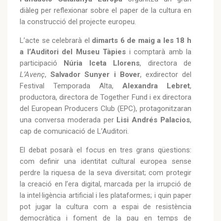
diàleg per reflexionar sobre el paper de la cultura en
la construcció del projecte europeu.
L’acte se celebrarà el
dimarts 6 de maig a les 18 h
a l’Auditori del Museu Tàpies
i comptarà amb la
participació
Núria Iceta Llorens
, directora de
L’Avenç
,
Salvador Sunyer i Bover
, exdirector del
Festival Temporada Alta,
Alexandra Lebret
,
productora, directora de Together Fund i ex directora
del European Producers Club (EPC), protagonitzaran
una conversa moderada per
Lisi Andrés Palacios
,
cap de comunicació de L’Auditori.
El debat posarà el focus en tres grans qüestions:
com definir una identitat cultural europea sense
perdre la riquesa de la seva diversitat; com protegir
la creació en l’era digital, marcada per la irrupció de
la intel·ligència artificial i les plataformes; i quin paper
pot jugar la cultura com a espai de resistència
democràtica i foment de la pau en temps de