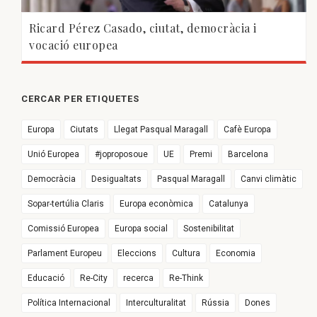
Ricard Pérez Casado, ciutat, democràcia i
vocació europea
CERCAR PER ETIQUETES
Europa
Ciutats
Llegat Pasqual Maragall
Cafè Europa
Unió Europea
#joproposoue
UE
Premi
Barcelona
Democràcia
Desigualtats
Pasqual Maragall
Canvi climàtic
Sopar-tertúlia Claris
Europa econòmica
Catalunya
Comissió Europea
Europa social
Sostenibilitat
Parlament Europeu
Eleccions
Cultura
Economia
Educació
Re-City
recerca
Re-Think
Política Internacional
Interculturalitat
Rússia
Dones