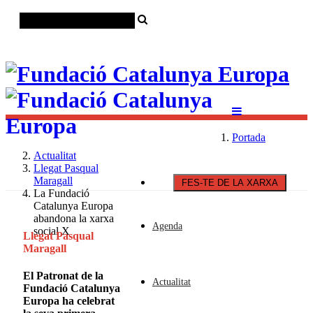
Català
Castellano
English
Portada
Actualitat
Llegat Pasqual
Maragall
FES-TE DE LA XARXA
La Fundació
Catalunya Europa
abandona la xarxa
Agenda
social X
Llegat Pasqual
Maragall
El Patronat de la
Actualitat
Fundació Catalunya
Europa ha celebrat