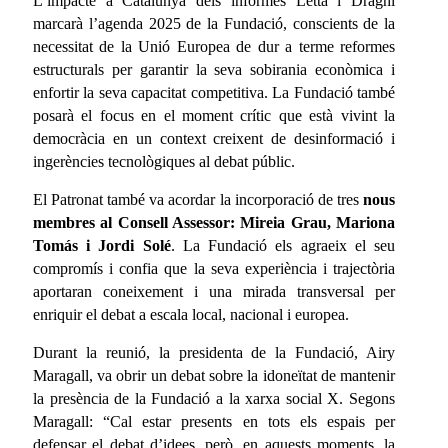
L’impacte a Catalunya dels informes Letta i Draghi
marcarà l’agenda 2025 de la Fundació, conscients de la
necessitat de la Unió Europea de dur a terme reformes
estructurals per garantir la seva sobirania econòmica i
enfortir la seva capacitat competitiva. La Fundació també
posarà el focus en el moment crític que està vivint la
democràcia en un context creixent de desinformació i
ingerències tecnològiques al debat públic.
El Patronat també va acordar la incorporació de tres
nous
membres al Consell Assessor: Mireia Grau, Mariona
Tomás i Jordi Solé
. La Fundació els agraeix el seu
compromís i confia que la seva experiència i trajectòria
aportaran coneixement i una mirada transversal per
enriquir el debat a escala local, nacional i europea.
Durant la reunió, la presidenta de la Fundació, Airy
Maragall, va obrir un debat sobre la idoneïtat de mantenir
la presència de la Fundació a la xarxa social X. Segons
Maragall: “Cal estar presents en tots els espais per
defensar el debat d’idees, però, en aquests moments, la