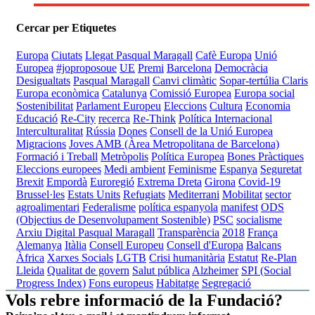
Cercar per Etiquetes
Europa
Ciutats
Llegat Pasqual Maragall
Cafè Europa
Unió
Europea
#joproposoue
UE
Premi
Barcelona
Democràcia
Desigualtats
Pasqual Maragall
Canvi climàtic
Sopar-tertúlia Claris
Europa econòmica
Catalunya
Comissió Europea
Europa social
Sostenibilitat
Parlament Europeu
Eleccions
Cultura
Economia
Educació
Re-City
recerca
Re-Think
Política Internacional
Interculturalitat
Rússia
Dones
Consell de la Unió Europea
Migracions
Joves
AMB (Àrea Metropolitana de Barcelona)
Formació i Treball
Metròpolis
Política Europea
Bones Pràctiques
Eleccions europees
Medi ambient
Feminisme
Espanya
Seguretat
Brexit
Empordà
Euroregió
Extrema Dreta
Girona
Covid-19
Brussel·les
Estats Units
Refugiats
Mediterrani
Mobilitat
sector
agroalimentari
Federalisme
política espanyola
manifest
ODS
(Objectius de Desenvolupament Sostenible)
PSC
socialisme
Arxiu Digital Pasqual Maragall
Transparència
2018
França
Alemanya
Itàlia
Consell Europeu
Consell d'Europa
Balcans
Àfrica
Xarxes Socials
LGTB
Crisi humanitària
Estatut
Re-Plan
Lleida
Qualitat de govern
Salut pública
Alzheimer
SPI (Social
Progress Index)
Fons europeus
Habitatge
Segregació
Vols rebre informació de la Fundació?