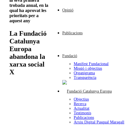
la seva primera
trobada anual, en la
Opinió
qual ha aprovat les
prioritats per a
aquest any
La Fundació
Publicacions
Catalunya
Europa
abandona la
Fundació
xarxa social
Manifest Fundacional
Missió i objectius
X
Organigrama
Transparència
Objectius
Recerca
Actualitat
Testimonis
Publicacions
Arxiu Digital Pasqual Maragall