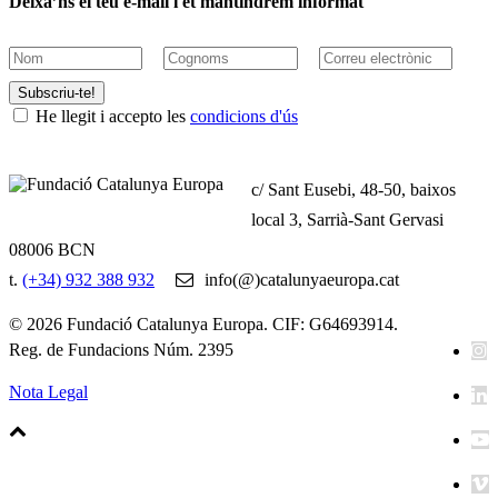
Deixa’ns el teu e-mail i et mantindrem informat
Subscriu-te!
He llegit i accepto les
condicions d'ús
c/ Sant Eusebi, 48-50, baixos
local 3, Sarrià-Sant Gervasi
08006 BCN
t.
(+34) 932 388 932
info(@)catalunyaeuropa.cat
© 2026 Fundació Catalunya Europa. CIF: G64693914.
Reg. de Fundacions Núm. 2395
Nota Legal