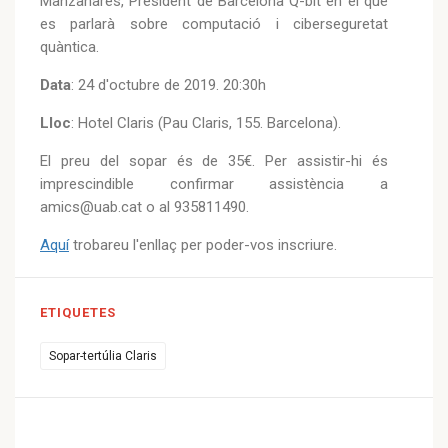
Manzanares, President de Barcelona Q-bit en el que
es parlarà sobre computació i ciberseguretat
quàntica.
Data
: 24 d'octubre de 2019. 20:30h
Lloc
: Hotel Claris (Pau Claris, 155. Barcelona).
El preu del sopar és de 35€. Per assistir-hi és
imprescindible confirmar assistència a
amics@uab.cat o al 935811490.
Aquí
trobareu l'enllaç per poder-vos inscriure.
ETIQUETES
Sopar-tertúlia Claris