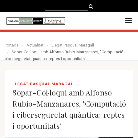
CATALÀ
CASTELLANO
ENGLISH
Portada
Actualitat
Llegat Pasqual Maragall
Sopar-Col·loqui amb Alfonso Rubio-Manzanares, "Computació i
ciberseguretat quàntica: reptes i oportunitats"
LLEGAT PASQUAL MARAGALL
Sopar-Col·loqui amb Alfonso
Rubio-Manzanares, "Computació
i ciberseguretat quàntica: reptes
i oportunitats"