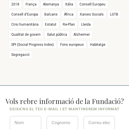
2018
França
Alemanya
Itàlia
Consell Europeu
Consell d'Europa
Balcans
Àfrica
Xarxes Socials
LGTB
Crisi humanitària
Estatut
Re-Plan
Lleida
Qualitat de govern
Salut pública
Alzheimer
SPI (Social Progress Index)
Fons europeus
Habitatge
Segregació
Vols rebre informació de la Fundació?
DEIXA’NS EL TEU E-MAIL I ET MANTINDREM INFORMAT