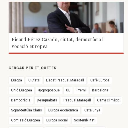
Ricard Pérez Casado, ciutat, democràcia i
vocació europea
CERCAR PER ETIQUETES
Europa
Ciutats
Llegat Pasqual Maragall
Cafè Europa
Unió Europea
#joproposoue
UE
Premi
Barcelona
Democràcia
Desigualtats
Pasqual Maragall
Canvi climàtic
Sopar-tertúlia Claris
Europa econòmica
Catalunya
Comissió Europea
Europa social
Sostenibilitat