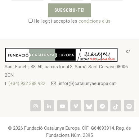
SUBSCRIU-TE!
He llegit i accepto les
condicions d'ús
c/
Sant Eusebi, 48-50, baixos local 3, Sarrià-Sant Gervasi 08006
BCN
t.
(+34) 932 388 932
info(@)catalunyaeuropa.cat
© 2026 Fundació Catalunya Europa. CIF: G64693914. Reg. de
Fundacions Núm. 2395