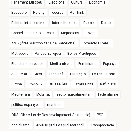
Parlament Europeu
Eleccions
Cultura
Economia
Educació
Re-City
recerca
Re-Think
Política Internacional
Interculturalitat
Rússia
Dones
Consell de la Unió Europea
Migracions
Joves
AMB (Àrea Metropolitana de Barcelona)
Formació i Treball
Metròpolis
Política Europea
Bones Pràctiques
Eleccions europees
Medi ambient
Feminisme
Espanya
Seguretat
Brexit
Empordà
Euroregió
Extrema Dreta
Girona
Covid-19
Brussel·les
Estats Units
Refugiats
Mediterrani
Mobilitat
sector agroalimentari
Federalisme
política espanyola
manifest
ODS (Objectius de Desenvolupament Sostenible)
PSC
socialisme
Arxiu Digital Pasqual Maragall
Transparència