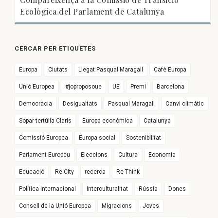
Ecològica del Parlament de Catalunya
CERCAR PER ETIQUETES
Europa
Ciutats
Llegat Pasqual Maragall
Cafè Europa
Unió Europea
#joproposoue
UE
Premi
Barcelona
Democràcia
Desigualtats
Pasqual Maragall
Canvi climàtic
Sopar-tertúlia Claris
Europa econòmica
Catalunya
Comissió Europea
Europa social
Sostenibilitat
Parlament Europeu
Eleccions
Cultura
Economia
Educació
Re-City
recerca
Re-Think
Política Internacional
Interculturalitat
Rússia
Dones
Consell de la Unió Europea
Migracions
Joves