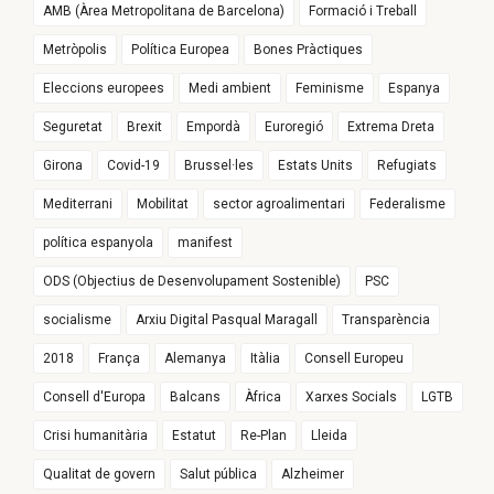
AMB (Àrea Metropolitana de Barcelona)
Formació i Treball
Metròpolis
Política Europea
Bones Pràctiques
Eleccions europees
Medi ambient
Feminisme
Espanya
Seguretat
Brexit
Empordà
Euroregió
Extrema Dreta
Girona
Covid-19
Brussel·les
Estats Units
Refugiats
Mediterrani
Mobilitat
sector agroalimentari
Federalisme
política espanyola
manifest
ODS (Objectius de Desenvolupament Sostenible)
PSC
socialisme
Arxiu Digital Pasqual Maragall
Transparència
2018
França
Alemanya
Itàlia
Consell Europeu
Consell d'Europa
Balcans
Àfrica
Xarxes Socials
LGTB
Crisi humanitària
Estatut
Re-Plan
Lleida
Qualitat de govern
Salut pública
Alzheimer