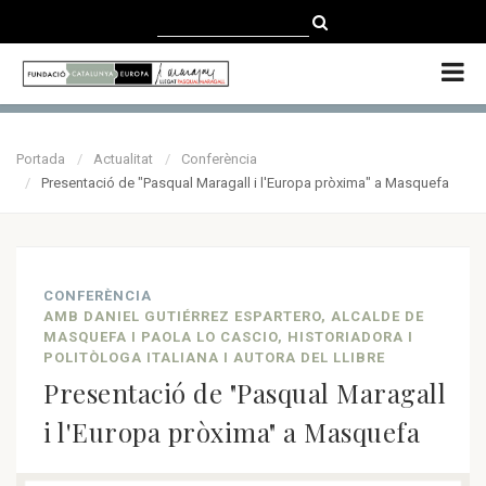
CATALÀ
CASTELLANO
ENGLISH
Portada
Actualitat
Conferència
Presentació de "Pasqual Maragall i l'Europa pròxima" a Masquefa
CONFERÈNCIA
AMB DANIEL GUTIÉRREZ ESPARTERO, ALCALDE DE
MASQUEFA I PAOLA LO CASCIO, HISTORIADORA I
POLITÒLOGA ITALIANA I AUTORA DEL LLIBRE
Presentació de "Pasqual Maragall
i l'Europa pròxima" a Masquefa