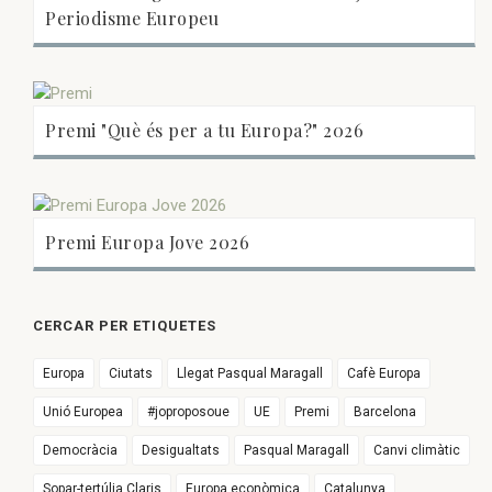
Periodisme Europeu
Premi "Què és per a tu Europa?" 2026
Premi Europa Jove 2026
CERCAR PER ETIQUETES
Europa
Ciutats
Llegat Pasqual Maragall
Cafè Europa
Unió Europea
#joproposoue
UE
Premi
Barcelona
Democràcia
Desigualtats
Pasqual Maragall
Canvi climàtic
Sopar-tertúlia Claris
Europa econòmica
Catalunya