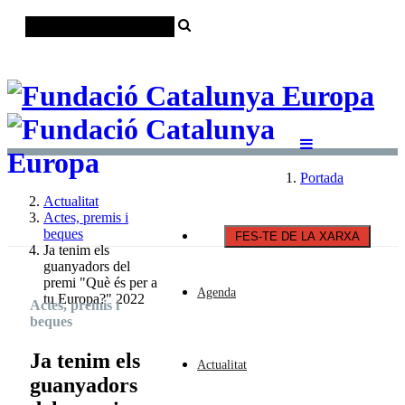
Català
Castellano
English
Portada
Actualitat
Actes, premis i
beques
FES-TE DE LA XARXA
Ja tenim els
guanyadors del
premi "Què és per a
Agenda
tu Europa?" 2022
Actes, premis i
beques
Ja tenim els
Actualitat
guanyadors