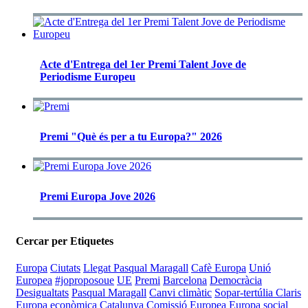
Acte d'Entrega del 1er Premi Talent Jove de
Periodisme Europeu
Premi "Què és per a tu Europa?" 2026
Premi Europa Jove 2026
Cercar per Etiquetes
Europa
Ciutats
Llegat Pasqual Maragall
Cafè Europa
Unió
Europea
#joproposoue
UE
Premi
Barcelona
Democràcia
Desigualtats
Pasqual Maragall
Canvi climàtic
Sopar-tertúlia Claris
Europa econòmica
Catalunya
Comissió Europea
Europa social