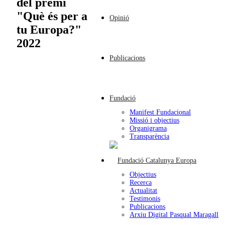
del premi
"Què és per a
Opinió
tu Europa?"
2022
Publicacions
Fundació
Manifest Fundacional
Missió i objectius
Organigrama
Transparència
Objectius
Recerca
Actualitat
Testimonis
Publicacions
Arxiu Digital Pasqual Maragall