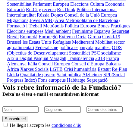
Sostenibilitat
Parlament Europeu
Eleccions
Cultura
Economia
Educació
Re-City
recerca
Re-Think
Política Internacional
Interculturalitat
Rússia
Dones
Consell de la Unió Europea
Migracions
Joves
AMB (Àrea Metropolitana de Barcelona)
Formació i Treball
Metròpolis
Política Europea
Bones Pràctiques
Eleccions europees
Medi ambient
Feminisme
Espanya
Seguretat
Brexit
Empordà
Euroregió
Extrema Dreta
Girona
Covid-19
Brussel·les
Estats Units
Refugiats
Mediterrani
Mobilitat
sector
agroalimentari
Federalisme
política espanyola
manifest
ODS
(Objectius de Desenvolupament Sostenible)
PSC
socialisme
Arxiu Digital Pasqual Maragall
Transparència
2018
França
Alemanya
Itàlia
Consell Europeu
Consell d'Europa
Balcans
Àfrica
Xarxes Socials
LGTB
Crisi humanitària
Estatut
Re-Plan
Lleida
Qualitat de govern
Salut pública
Alzheimer
SPI (Social
Progress Index)
Fons europeus
Habitatge
Segregació
Vols rebre informació de la Fundació?
Deixa’ns el teu e-mail i et mantindrem informat
Subscriu-te!
He llegit i accepto les
condicions d'ús