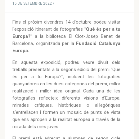
15 DE SETEMBRE 2022 /
Fins el pròxim divendres 14 d'octubre podeu visitar
l'exposició itinerant de fotografies
"Què és per a tu
Europa?"
a la biblioteca El Clot-Josep Benet de
Barcelona, organitzada per la
Fundació Catalunya
Europa.
En aquesta exposició, podreu veure divuit dels
treballs presentats a la segons edició del premi "Què
és per a tu Europa?", incloent les fotografies
guanyadores en les dues categories del premi, millor
realització i millor idea original. Cada una de les
fotografies reflecteix diferents visions d'Europa:
mirades crítiques, històriques o al·legòriques
s'entrellacen i formen un mosaic de punts de vista
que ens apropen a la realitat europea a través de la
mirada dels més joves.
El premi està adreçat a alumnes de segon cicle