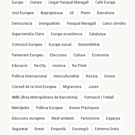
Europa
Ciutats
Llegat Pasqual Maragall
Cafè Europa
Unió Europea
#joproposoue
UE
Premi
Barcelona
Democràcia
Desigualtats
Pasqual Maragall
Canvi climàtic
Sopar-tertúlia Claris
Europa econòmica
Catalunya
Comissió Europea
Europa social
Sostenibilitat
Parlament Europeu
Eleccions
Cultura
Economia
Educació
Re-City
recerca
Re-Think
Política Internacional
Interculturalitat
Rússia
Dones
Consell de la Unió Europea
Migracions
Joves
AMB (Àrea Metropolitana de Barcelona)
Formació i Treball
Metròpolis
Política Europea
Bones Pràctiques
Eleccions europees
Medi ambient
Feminisme
Espanya
Seguretat
Brexit
Empordà
Euroregió
Extrema Dreta