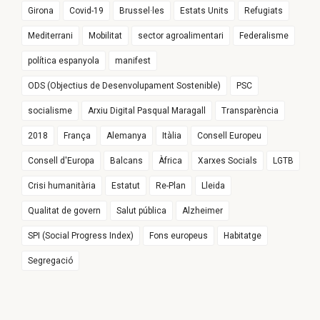
Girona
Covid-19
Brussel·les
Estats Units
Refugiats
Mediterrani
Mobilitat
sector agroalimentari
Federalisme
política espanyola
manifest
ODS (Objectius de Desenvolupament Sostenible)
PSC
socialisme
Arxiu Digital Pasqual Maragall
Transparència
2018
França
Alemanya
Itàlia
Consell Europeu
Consell d'Europa
Balcans
Àfrica
Xarxes Socials
LGTB
Crisi humanitària
Estatut
Re-Plan
Lleida
Qualitat de govern
Salut pública
Alzheimer
SPI (Social Progress Index)
Fons europeus
Habitatge
Segregació