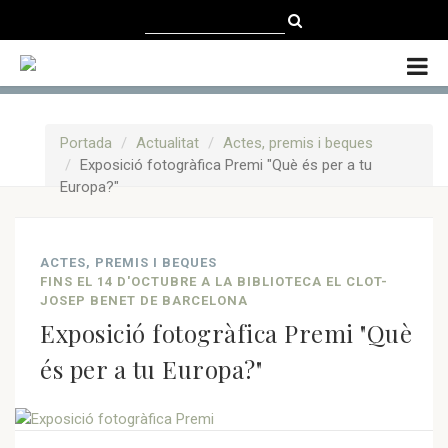
CATALÀ
CASTELLANO
ENGLISH
Portada
Actualitat
Actes, premis i beques
Exposició fotogràfica Premi "Què és per a tu
Europa?"
ACTES, PREMIS I BEQUES
FINS EL 14 D'OCTUBRE A LA BIBLIOTECA EL CLOT-
JOSEP BENET DE BARCELONA
Exposició fotogràfica Premi "Què
és per a tu Europa?"