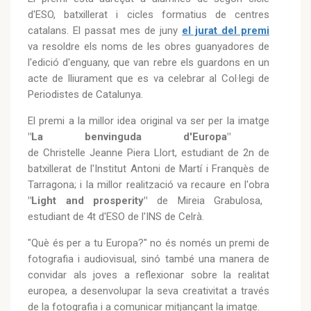
d'ESO, batxillerat i cicles formatius de centres
catalans. El passat mes de juny
el jurat del premi
va resoldre els noms de les obres guanyadores de
l'edició d'enguany, que van rebre els guardons en un
acte de lliurament que es va celebrar al Col·legi de
Periodistes de Catalunya.
El premi a la millor idea original va ser per la imatge
"La benvinguda d'Europa"
de Christelle Jeanne Piera Llort, estudiant de 2n de
batxillerat de l'Institut Antoni de Martí i Franquès de
Tarragona; i la millor realització va recaure en l'obra
"Light and prosperity"
de Mireia Grabulosa,
estudiant de 4t d'ESO de l'INS de Celrà.
"Què és per a tu Europa?" no és només un premi de
fotografia i audiovisual, sinó també una manera de
convidar als joves a reflexionar sobre la realitat
europea, a desenvolupar la seva creativitat a través
de la fotografia i a comunicar mitjançant la imatge.