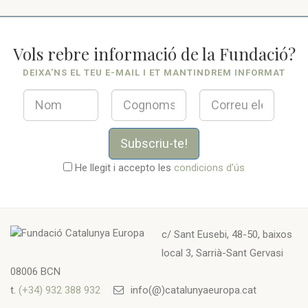
Vols rebre informació de la Fundació?
DEIXA’NS EL TEU E-MAIL I ET MANTINDREM INFORMAT
Subscriu-te!
He llegit i accepto les
condicions d'ús
c/ Sant Eusebi, 48-50, baixos
local 3, Sarrià-Sant Gervasi
08006 BCN
t.
(+34) 932 388 932
info(@)catalunyaeuropa.cat