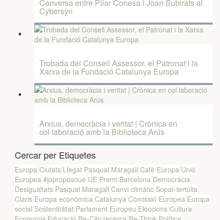
Conversa entre Pilar Conesa i Joan Subirats al
Cybersyn
Trobada del Consell Assessor, el Patronat i la
Xarxa de la Fundació Catalunya Europa
Arxius, democràcia i veritat | Crònica en
col·laboració amb la Biblioteca Arús
Cercar per Etiquetes
Europa
Ciutats
Llegat Pasqual Maragall
Cafè Europa
Unió
Europea
#joproposoue
UE
Premi
Barcelona
Democràcia
Desigualtats
Pasqual Maragall
Canvi climàtic
Sopar-tertúlia
Claris
Europa econòmica
Catalunya
Comissió Europea
Europa
social
Sostenibilitat
Parlament Europeu
Eleccions
Cultura
Economia
Educació
Re-City
recerca
Re-Think
Política