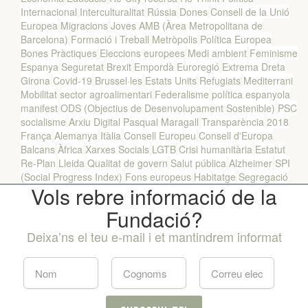
Internacional
Interculturalitat
Rússia
Dones
Consell de la Unió
Europea
Migracions
Joves
AMB (Àrea Metropolitana de
Barcelona)
Formació i Treball
Metròpolis
Política Europea
Bones Pràctiques
Eleccions europees
Medi ambient
Feminisme
Espanya
Seguretat
Brexit
Empordà
Euroregió
Extrema Dreta
Girona
Covid-19
Brussel·les
Estats Units
Refugiats
Mediterrani
Mobilitat
sector agroalimentari
Federalisme
política espanyola
manifest
ODS (Objectius de Desenvolupament Sostenible)
PSC
socialisme
Arxiu Digital Pasqual Maragall
Transparència
2018
França
Alemanya
Itàlia
Consell Europeu
Consell d'Europa
Balcans
Àfrica
Xarxes Socials
LGTB
Crisi humanitària
Estatut
Re-Plan
Lleida
Qualitat de govern
Salut pública
Alzheimer
SPI
(Social Progress Index)
Fons europeus
Habitatge
Segregació
Vols rebre informació de la
Fundació?
Deixa’ns el teu e-mail i et mantindrem informat