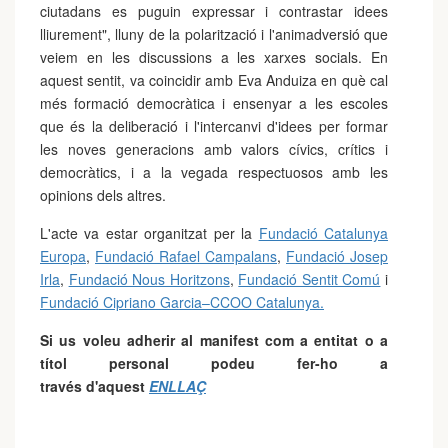
ciutadans es puguin expressar i contrastar idees
lliurement", lluny de la polarització i l'animadversió que
veiem en les discussions a les xarxes socials. En
aquest sentit, va coincidir amb Eva Anduiza en què cal
més formació democràtica i ensenyar a les escoles
que és la deliberació i l'intercanvi d'idees per formar
les noves generacions amb valors cívics, crítics i
democràtics, i a la vegada respectuosos amb les
opinions dels altres.
L'acte va estar organitzat per la
Fundació Catalunya
Europa
,
Fundació Rafael Campalans
,
Fundació Josep
Irla
,
Fundació Nous Horitzons
,
Fundació Sentit Comú
i
Fundació Cipriano Garcia–CCOO Catalunya.
Si us voleu adherir al manifest com a entitat o a
títol personal podeu fer-ho a
través
d'aquest
ENLLAÇ