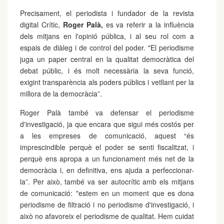
Precisament, el periodista i fundador de la revista
digital Crític,
Roger Palà
,
es va referir a la influència
dels mitjans en l'opinió pública, i al seu rol com a
espais de diàleg i de control del poder. "El periodisme
juga un paper central en la qualitat democràtica del
debat públic, i és molt necessària la seva funció,
exigint transparència als poders públics i vetllant per la
millora de la democràcia”.
Roger Palà també va defensar el periodisme
d'investigació, ja que encara que sigui més costós per
a les empreses de comunicació, aquest “és
imprescindible perquè el poder se senti fiscalitzat, i
perquè ens apropa a un funcionament més net de la
democràcia i, en definitiva, ens ajuda a perfeccionar-
la”. Per això, també va ser autocrític amb els mitjans
de comunicació: "estem en un moment que es dona
periodisme de filtració i no periodisme d'investigació, i
això no afavoreix el periodisme de qualitat. Hem cuidat