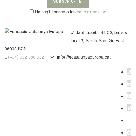
SUBSCRIU-TE!
He llegit i accepto les
condicions d'ús
c/ Sant Eusebi, 48-50, baixos
local 3, Sarrià-Sant Gervasi
08006 BCN
t.
(+34) 932 388 932
info(@)catalunyaeuropa.cat