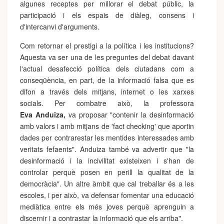
algunes receptes per millorar el debat públic, la
participació i els espais de diàleg, consens i
d'intercanvi d'arguments.
Com retornar el prestigi a la política i les institucions?
Aquesta va ser una de les preguntes del debat davant
l'actual desafecció política dels ciutadans com a
conseqüència, en part, de la informació falsa que es
difon a través dels mitjans, internet o les xarxes
socials. Per combatre això, la professora
Eva Anduiza
,
va proposar "contenir la desinformació
amb valors i amb mitjans de 'fact checking' que aportin
dades per contrarestar les mentides interessades amb
veritats fefaents". Anduiza també va advertir que "la
desinformació i la incivilitat existeixen i s'han de
controlar perquè posen en perill la qualitat de la
democràcia". Un altre àmbit que cal treballar és a les
escoles, i per això, va defensar fomentar una educació
mediàtica entre els més joves perquè aprenguin a
discernir i a contrastar la informació que els arriba".