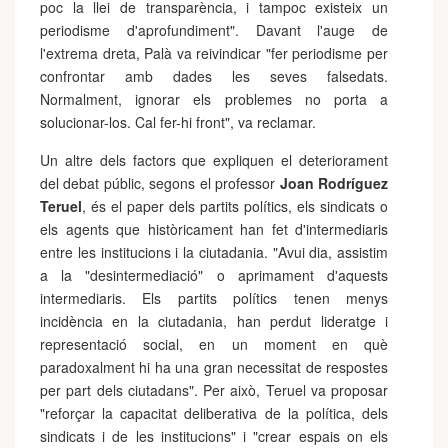
poc la llei de transparència, i tampoc existeix un
periodisme d'aprofundiment". Davant l'auge de
l'extrema dreta, Palà va reivindicar "fer periodisme per
confrontar amb dades les seves falsedats.
Normalment, ignorar els problemes no porta a
solucionar-los. Cal fer-hi front", va reclamar.
Un altre dels factors que expliquen el deteriorament
del debat públic, segons el professor
Joan Rodríguez
Teruel
, és el paper dels partits polítics, els sindicats o
els agents que històricament han fet d'intermediaris
entre les institucions i la ciutadania. "Avui dia, assistim
a la "desintermediació" o aprimament d'aquests
intermediaris. Els partits polítics tenen menys
incidència en la ciutadania, han perdut lideratge i
representació social, en un moment en què
paradoxalment hi ha una gran necessitat de respostes
per part dels ciutadans". Per això, Teruel va proposar
"reforçar la capacitat deliberativa de la política, dels
sindicats i de les institucions" i "crear espais on els