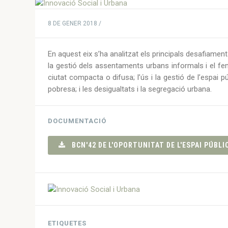
8 DE GENER 2018 /
En aquest eix s’ha analitzat els principals desafiament
la gestió dels assentaments urbans informals i el fe
ciutat compacta o difusa; l’ús i la gestió de l’espai públ
pobresa; i les desigualtats i la segregació urbana.
DOCUMENTACIÓ
BCN'42 DE L'OPORTUNITAT DE L'ESPAI PÚBLIC
ETIQUETES