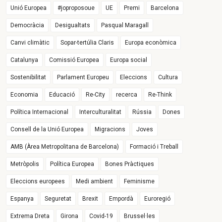
Unió Europea
#joproposoue
UE
Premi
Barcelona
Democràcia
Desigualtats
Pasqual Maragall
Canvi climàtic
Sopar-tertúlia Claris
Europa econòmica
Catalunya
Comissió Europea
Europa social
Sostenibilitat
Parlament Europeu
Eleccions
Cultura
Economia
Educació
Re-City
recerca
Re-Think
Política Internacional
Interculturalitat
Rússia
Dones
Consell de la Unió Europea
Migracions
Joves
AMB (Àrea Metropolitana de Barcelona)
Formació i Treball
Metròpolis
Política Europea
Bones Pràctiques
Eleccions europees
Medi ambient
Feminisme
Espanya
Seguretat
Brexit
Empordà
Euroregió
Extrema Dreta
Girona
Covid-19
Brussel·les