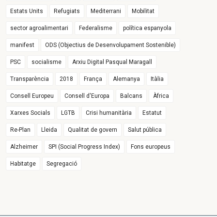
Estats Units
Refugiats
Mediterrani
Mobilitat
sector agroalimentari
Federalisme
política espanyola
manifest
ODS (Objectius de Desenvolupament Sostenible)
PSC
socialisme
Arxiu Digital Pasqual Maragall
Transparència
2018
França
Alemanya
Itàlia
Consell Europeu
Consell d'Europa
Balcans
Àfrica
Xarxes Socials
LGTB
Crisi humanitària
Estatut
Re-Plan
Lleida
Qualitat de govern
Salut pública
Alzheimer
SPI (Social Progress Index)
Fons europeus
Habitatge
Segregació