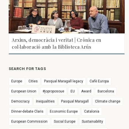
Arxius, democràcia i veritat | Crònica en
col·laboració amb la Biblioteca Arús
SEARCH FOR TAGS
Europe
Cities
Pasqual Maragall legacy
Cafè Europa
European Union
#joproposoue
EU
Award
Barcelona
Democracy
Inequalities
Pasqual Maragall
Climate change
Dinner-debate Claris
Economic Europe
Catalonia
European Commission
Social Europe
Sustainability