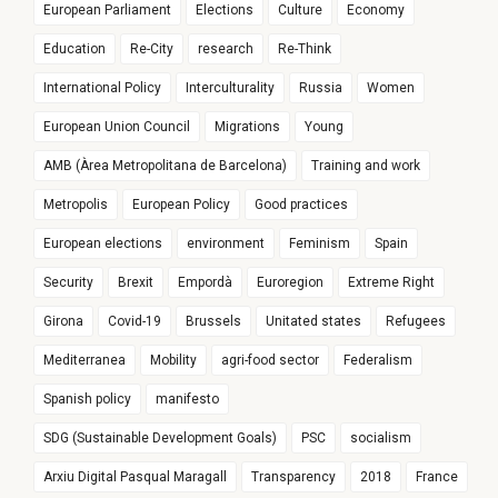
European Parliament
Elections
Culture
Economy
Education
Re-City
research
Re-Think
International Policy
Interculturality
Russia
Women
European Union Council
Migrations
Young
AMB (Àrea Metropolitana de Barcelona)
Training and work
Metropolis
European Policy
Good practices
European elections
environment
Feminism
Spain
Security
Brexit
Empordà
Euroregion
Extreme Right
Girona
Covid-19
Brussels
Unitated states
Refugees
Mediterranea
Mobility
agri-food sector
Federalism
Spanish policy
manifesto
SDG (Sustainable Development Goals)
PSC
socialism
Arxiu Digital Pasqual Maragall
Transparency
2018
France