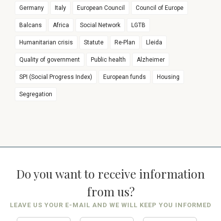
Germany
Italy
European Council
Council of Europe
Balcans
Africa
Social Network
LGTB
Humanitarian crisis
Statute
Re-Plan
Lleida
Quality of government
Public health
Alzheimer
SPI (Social Progress Index)
European funds
Housing
Segregation
Do you want to receive information
from us?
LEAVE US YOUR E-MAIL AND WE WILL KEEP YOU INFORMED