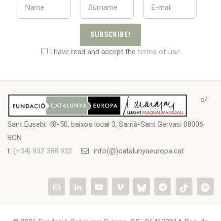
SUBSCRIBE!
I have read and accept the
terms of use
c/
Sant Eusebi, 48-50, baixos local 3, Sarrià-Sant Gervasi 08006
BCN
t.
(+34) 932 388 932
info(@)catalunyaeuropa.cat