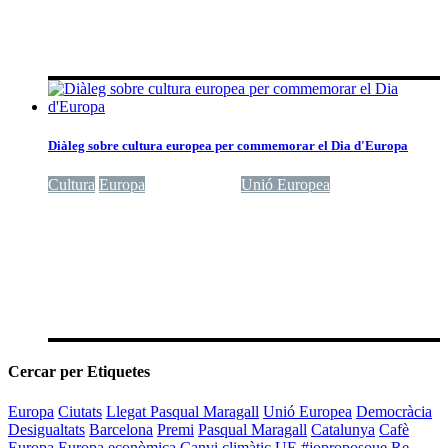
Diàleg sobre cultura europea per commemorar el Dia d'Europa
Cultura
Europa
Transparència
Unió Europea
Cercar per Etiquetes
Europa
Ciutats
Llegat Pasqual Maragall
Unió Europea
Democràcia
Desigualtats
Barcelona
Premi
Pasqual Maragall
Catalunya
Cafè
Europa
Europa econòmica
Canvi climàtic
UE
#joproposoue
Re-