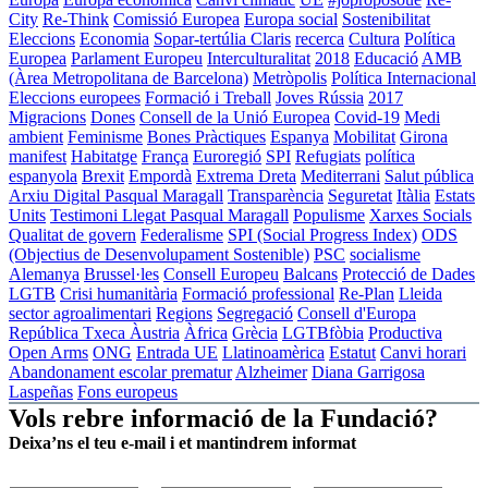
City
Re-Think
Comissió Europea
Europa social
Sostenibilitat
Eleccions
Economia
Sopar-tertúlia Claris
recerca
Cultura
Política
Europea
Parlament Europeu
Interculturalitat
2018
Educació
AMB
(Àrea Metropolitana de Barcelona)
Metròpolis
Política Internacional
Eleccions europees
Formació i Treball
Joves
Rússia
2017
Migracions
Dones
Consell de la Unió Europea
Covid-19
Medi
ambient
Feminisme
Bones Pràctiques
Espanya
Mobilitat
Girona
manifest
Habitatge
França
Euroregió
SPI
Refugiats
política
espanyola
Brexit
Empordà
Extrema Dreta
Mediterrani
Salut pública
Arxiu Digital Pasqual Maragall
Transparència
Seguretat
Itàlia
Estats
Units
Testimoni Llegat Pasqual Maragall
Populisme
Xarxes Socials
Qualitat de govern
Federalisme
SPI (Social Progress Index)
ODS
(Objectius de Desenvolupament Sostenible)
PSC
socialisme
Alemanya
Brussel·les
Consell Europeu
Balcans
Protecció de Dades
LGTB
Crisi humanitària
Formació professional
Re-Plan
Lleida
sector agroalimentari
Regions
Segregació
Consell d'Europa
República Txeca
Àustria
Àfrica
Grècia
LGTBfòbia
Productiva
Open Arms
ONG
Entrada UE
Llatinoamèrica
Estatut
Canvi horari
Abandonament escolar prematur
Alzheimer
Diana Garrigosa
Laspeñas
Fons europeus
Vols rebre informació de la Fundació?
Deixa’ns el teu e-mail i et mantindrem informat