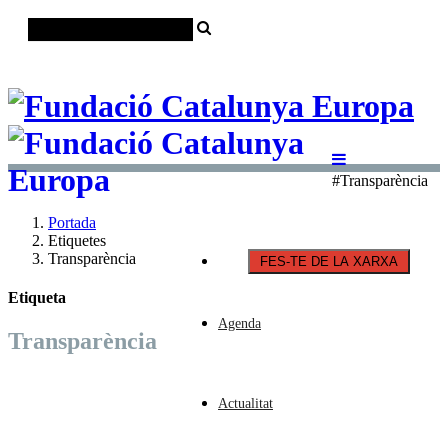
Català
Castellano
English
#Transparència
Portada
Etiquetes
Transparència
FES-TE DE LA XARXA
Etiqueta
Agenda
Transparència
Actualitat