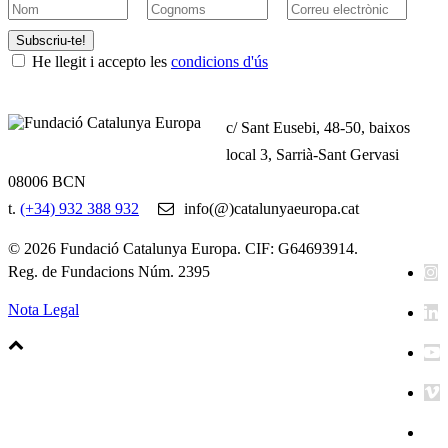
Subscriu-te!
He llegit i accepto les
condicions d'ús
c/ Sant Eusebi, 48-50, baixos
local 3, Sarrià-Sant Gervasi
08006 BCN
t.
(+34) 932 388 932
info(@)catalunyaeuropa.cat
© 2026 Fundació Catalunya Europa. CIF: G64693914.
Reg. de Fundacions Núm. 2395
Nota Legal