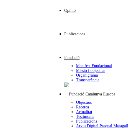
Opinió
Publicacions
Fundació
Manifest Fundacional
Missió i objectius
Organigrama
Transparència
Objectius
Recerca
Actualitat
Testimonis
Publicacions
Arxiu Digital Pasqual Maragall