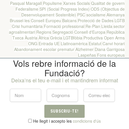
Pasqual Maragall
Populisme
Xarxes Socials
Qualitat de govern
Federalisme
SPI (Social Progress Index)
ODS (Objectius de
Desenvolupament Sostenible)
PSC
socialisme
Alemanya
Brussel·les
Consell Europeu
Balcans
Protecció de Dades
LGTB
Crisi humanitària
Formació professional
Re-Plan
Lleida
sector
agroalimentari
Regions
Segregació
Consell d'Europa
República
Txeca
Àustria
Àfrica
Grècia
LGTBfòbia
Productiva Open Arms
ONG
Entrada UE
Llatinoamèrica
Estatut
Canvi horari
Abandonament escolar prematur
Alzheimer
Diana Garrigosa
Laspeñas
Fons europeus
Vols rebre informació de la
Fundació?
Deixa’ns el teu e-mail i et mantindrem informat
SUBSCRIU-TE!
He llegit i accepto les
condicions d'ús