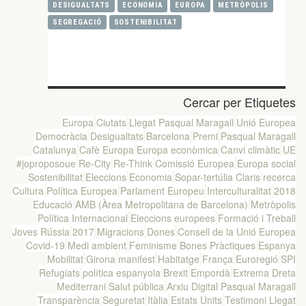
DESIGUALTATS
ECONOMIA
EUROPA
METRÒPOLIS
SEGREGACIÓ
SOSTENIBILITAT
Cercar per Etiquetes
Europa
Ciutats
Llegat Pasqual Maragall
Unió Europea
Democràcia
Desigualtats
Barcelona
Premi
Pasqual Maragall
Catalunya
Cafè Europa
Europa econòmica
Canvi climàtic
UE
#joproposoue
Re-City
Re-Think
Comissió Europea
Europa social
Sostenibilitat
Eleccions
Economia
Sopar-tertúlia Claris
recerca
Cultura
Política Europea
Parlament Europeu
Interculturalitat
2018
Educació
AMB (Àrea Metropolitana de Barcelona)
Metròpolis
Política Internacional
Eleccions europees
Formació i Treball
Joves
Rússia
2017
Migracions
Dones
Consell de la Unió Europea
Covid-19
Medi ambient
Feminisme
Bones Pràctiques
Espanya
Mobilitat
Girona
manifest
Habitatge
França
Euroregió
SPI
Refugiats
política espanyola
Brexit
Empordà
Extrema Dreta
Mediterrani
Salut pública
Arxiu Digital Pasqual Maragall
Transparència
Seguretat
Itàlia
Estats Units
Testimoni Llegat