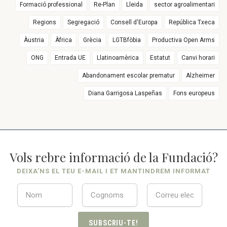
Formació professional
Re-Plan
Lleida
sector agroalimentari
Regions
Segregació
Consell d'Europa
República Txeca
Àustria
Àfrica
Grècia
LGTBfòbia
Productiva Open Arms
ONG
Entrada UE
Llatinoamèrica
Estatut
Canvi horari
Abandonament escolar prematur
Alzheimer
Diana Garrigosa Laspeñas
Fons europeus
Vols rebre informació de la Fundació?
DEIXA’NS EL TEU E-MAIL I ET MANTINDREM INFORMAT
SUBSCRIU-TE!