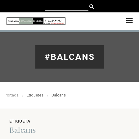
CATALÀ
CASTELLANO
ENGLISH
#BALCANS
Portada
Etiquetes
Balcans
ETIQUETA
Balcans