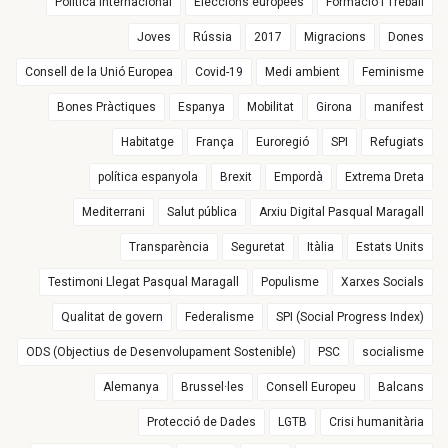
Política Internacional
Eleccions europees
Formació i Treball
Joves
Rússia
2017
Migracions
Dones
Consell de la Unió Europea
Covid-19
Medi ambient
Feminisme
Bones Pràctiques
Espanya
Mobilitat
Girona
manifest
Habitatge
França
Euroregió
SPI
Refugiats
política espanyola
Brexit
Empordà
Extrema Dreta
Mediterrani
Salut pública
Arxiu Digital Pasqual Maragall
Transparència
Seguretat
Itàlia
Estats Units
Testimoni Llegat Pasqual Maragall
Populisme
Xarxes Socials
Qualitat de govern
Federalisme
SPI (Social Progress Index)
ODS (Objectius de Desenvolupament Sostenible)
PSC
socialisme
Alemanya
Brussel·les
Consell Europeu
Balcans
Protecció de Dades
LGTB
Crisi humanitària