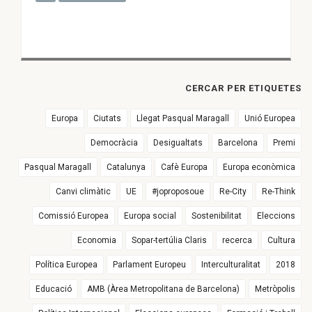
CERCAR PER ETIQUETES
Europa
Ciutats
Llegat Pasqual Maragall
Unió Europea
Democràcia
Desigualtats
Barcelona
Premi
Pasqual Maragall
Catalunya
Cafè Europa
Europa econòmica
Canvi climàtic
UE
#joproposoue
Re-City
Re-Think
Comissió Europea
Europa social
Sostenibilitat
Eleccions
Economia
Sopar-tertúlia Claris
recerca
Cultura
Política Europea
Parlament Europeu
Interculturalitat
2018
Educació
AMB (Àrea Metropolitana de Barcelona)
Metròpolis