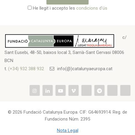
He llegit i accepto les
condicions d'ús
c/
Sant Eusebi, 48-50, baixos local 3, Sarrià-Sant Gervasi 08006
BCN
t.
(+34) 932 388 932
info(@)catalunyaeuropa.cat
© 2026 Fundació Catalunya Europa. CIF: G64693914. Reg. de
Fundacions Núm. 2395
Nota Legal