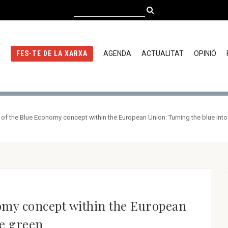
AGENDA
ACTUALITAT
OPINIÓ
FES-TE DE LA XARXA
 of the Blue Economy concept within the European Union: Turning the blue into
nomy concept within the European
he green