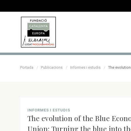
Portada
Publicacions
Informes i estudis
The evolution
INFORMES I ESTUDIS
The evolution of the Blue Eco
Union: Turning the blue into t