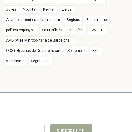
Joves
Mobilitat
Re-Plan
Lleida
Abandonament escolar prematur
Regions
Federalisme
política espanyola
Salut pública
manifest
Covid-19
AMB (Àrea Metropolitana de Barcelona)
ODS (Objectius de Desenvolupament Sostenible)
PSC
socialisme
Segregació
SUBSCRIU-TE!