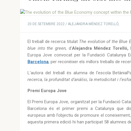
20 DE SETEMBRE 2022 / ALEJANDRA MÉNDEZ TORELLÓ,
El treball de recerca titulat
The evolution of the Blue
blue into the green,
d’
Alejandra Méndez Torelló
,
Europa Jove convocat per la Fundació Catalunya Eu
Barcelona
, per reconèixer els millors treballs de rec
L'autora del treball és alumna de l’escola BetàniaP
recerca, la profunditat d’anàlisi, la metodicitat i l’esf
Premi Europa Jove
El Premi Europa Jove, organitzat per la Fundació Cat
Barcelona és el primer premi a Catalunya que dist
europeus amb l’objectiu de promoure el coneixement, la 
aquesta primera edició hi han participat 58 alumnes d