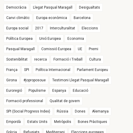
Democràcia
Llegat Pasqual Maragall
Desigualtats
Canvi climàtic
Europa econòmica
Barcelona
Europa social
2017
Interculturalitat
Eleccions
Política Europea
Unió Europea
Economia
Pasqual Maragall
Comissió Europea
UE
Premi
Sostenibilitat
recerca
Formació i Treball
Cultura
França
SPI
Política Internacional
Parlament Europeu
Girona
#joproposoue
Testimoni Llegat Pasqual Maragall
Euroregió
Populisme
Espanya
Educació
Formació professional
Qualitat de govern
SPI (Social Progress Index)
Rússia
Dones
Alemanya
Empordà
Estats Units
Metròpolis
Bones Pràctiques
Grècia
Refugiats
Mediterrani
Eleccions europees