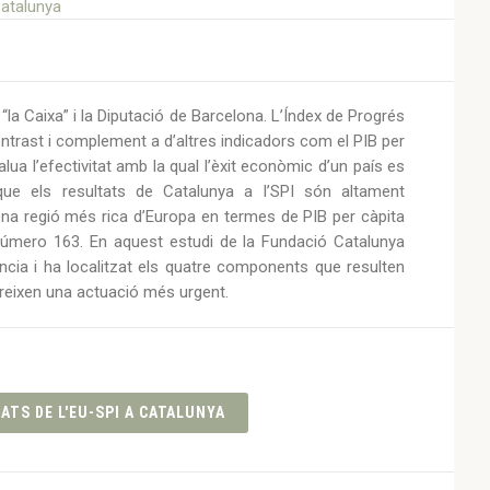
“la Caixa” i la Diputació de Barcelona. L’Índex de Progrés
ontrast i complement a d’altres indicadors com el PIB per
ua l’efectivitat amb la qual l’èxit econòmic d’un país es
que els resultats de Catalunya a l’SPI són altament
tena regió més rica d’Europa en termes de PIB per càpita
 número 163. En aquest estudi de la Fundació Catalunya
ncia i ha localitzat els quatre components que resulten
ereixen una actuació més urgent.
TS DE L'EU-SPI A CATALUNYA