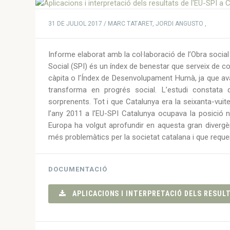
31 DE JULIOL 2017 / MARC TATARET, JORDI ANGUSTO ,
Informe elaborat amb la col·laboració de l’Obra social 
Social (SPI) és un índex de benestar que serveix de c
càpita o l’Índex de Desenvolupament Humà, ja que aval
transforma en progrés social. L’estudi constata 
sorprenents. Tot i que Catalunya era la seixanta-vui
l’any 2011 a l’EU-SPI Catalunya ocupava la posició
Europa ha volgut aprofundir en aquesta gran divergè
més problemàtics per la societat catalana i que requ
DOCUMENTACIÓ
APLICACIONS I INTERPRETACIÓ DELS RESULTA