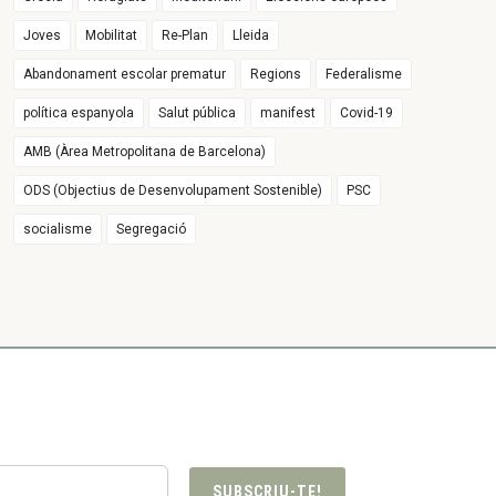
Joves
Mobilitat
Re-Plan
Lleida
Abandonament escolar prematur
Regions
Federalisme
política espanyola
Salut pública
manifest
Covid-19
AMB (Àrea Metropolitana de Barcelona)
ODS (Objectius de Desenvolupament Sostenible)
PSC
socialisme
Segregació
SUBSCRIU-TE!