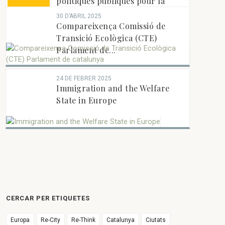
politiques publiques pour la
lutte contre la...
30 D’ABRIL 2025
Compareixença Comissió de
Transició Ecològica (CTE)
Parlament de...
24 DE FEBRER 2025
Immigration and the Welfare
State in Europe
CERCAR PER ETIQUETES
Europa
Re-City
Re-Think
Catalunya
Ciutats