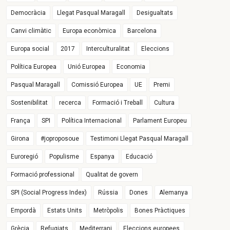
Democràcia
Llegat Pasqual Maragall
Desigualtats
Canvi climàtic
Europa econòmica
Barcelona
Europa social
2017
Interculturalitat
Eleccions
Política Europea
Unió Europea
Economia
Pasqual Maragall
Comissió Europea
UE
Premi
Sostenibilitat
recerca
Formació i Treball
Cultura
França
SPI
Política Internacional
Parlament Europeu
Girona
#joproposoue
Testimoni Llegat Pasqual Maragall
Euroregió
Populisme
Espanya
Educació
Formació professional
Qualitat de govern
SPI (Social Progress Index)
Rússia
Dones
Alemanya
Empordà
Estats Units
Metròpolis
Bones Pràctiques
Grècia
Refugiats
Mediterrani
Eleccions europees