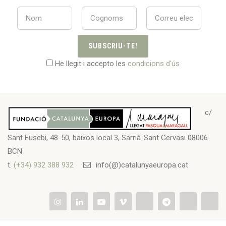
SUBSCRIU-TE!
He llegit i accepto les
condicions d'ús
c/
Sant Eusebi, 48-50, baixos local 3, Sarrià-Sant Gervasi 08006
BCN
t.
(+34) 932 388 932
info(@)catalunyaeuropa.cat