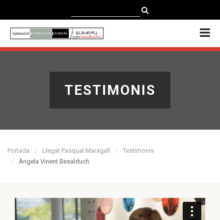
CATALÀ
CASTELLANO
ENGLISH
TESTIMONIS
Portada
Llegat Pasqual Maragall
Testimonis
Àngela Vinent Besalduch