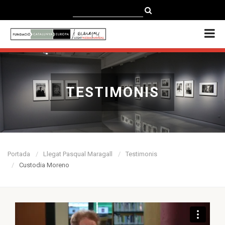
CATALÀ
CASTELLANO
ENGLISH
TESTIMONIS
Portada
Llegat Pasqual Maragall
Testimonis
Custodia Moreno