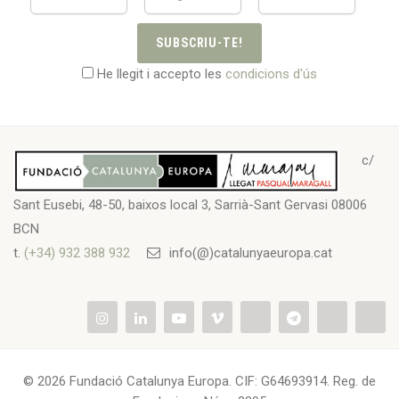
SUBSCRIU-TE!
He llegit i accepto les
condicions d'ús
c/
Sant Eusebi, 48-50, baixos local 3, Sarrià-Sant Gervasi 08006
BCN
t.
(+34) 932 388 932
info(@)catalunyaeuropa.cat
© 2026 Fundació Catalunya Europa. CIF: G64693914. Reg. de