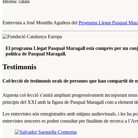
Idioma: català
Entrevista a José Montilla Aguilera del
Programa Llegat Pasqual Mara
El programa Llegat Pasqual Maragall està comprès per un conjunt 
política de Pasqual Maragall.
Testimonis
Col·lecció de testimonis orals de persones que han compartit de m
Aquesta col·lecció s’anirà ampliant progressivament incorporant nous t
principis del XXI amb la figura de Pasqual Maragall com a element de
Les entrevistes són enregistrades amb mitjans audiovisuals, i les ha p
entrevistes senceres es poden consultar per finalitats de recerca a l’A