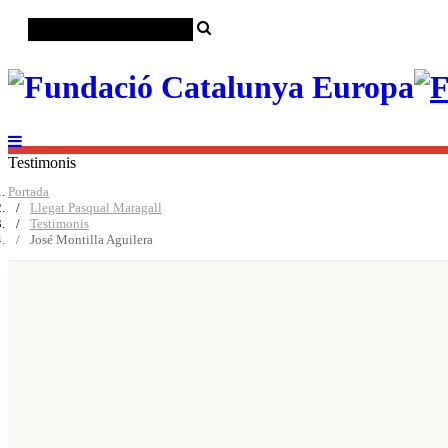
Testimonis
Portada
Llegat Pasqual Maragall
Testimonis
José Montilla Aguilera