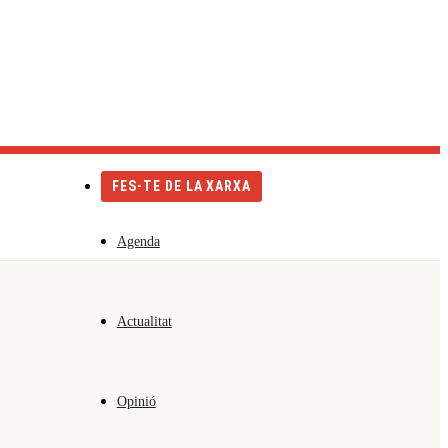
Català
Castellano
English
FES-TE DE LA XARXA
Agenda
Actualitat
Opinió