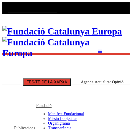
Català
Castellano
English
FES-TE DE LA XARXA
Agenda
Actualitat
Opinió
Fundació
Manifest Fundacional
Missió i objectius
Organigrama
Publicacions
Transparència