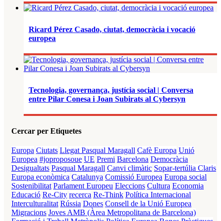
Ricard Pérez Casado, ciutat, democràcia i vocació
europea
Tecnologia, governança, justícia social | Conversa
entre Pilar Conesa i Joan Subirats al Cybersyn
Cercar per Etiquetes
Europa
Ciutats
Llegat Pasqual Maragall
Cafè Europa
Unió
Europea
#joproposoue
UE
Premi
Barcelona
Democràcia
Desigualtats
Pasqual Maragall
Canvi climàtic
Sopar-tertúlia Claris
Europa econòmica
Catalunya
Comissió Europea
Europa social
Sostenibilitat
Parlament Europeu
Eleccions
Cultura
Economia
Educació
Re-City
recerca
Re-Think
Política Internacional
Interculturalitat
Rússia
Dones
Consell de la Unió Europea
Migracions
Joves
AMB (Àrea Metropolitana de Barcelona)