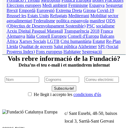
Formació i Treball
Metròpolis
Política Europea
Bones Pràctiques
Eleccions europees
Medi ambient
Feminisme
Espanya
Seguretat
Brexit
Empordà
Euroregió
Extrema Dreta
Girona
Covid-19
Brussel·les
Estats Units
Refugiats
Mediterrani
Mobilitat
sector
agroalimentari
Federalisme
política espanyola
manifest
ODS
(Objectius de Desenvolupament Sostenible)
PSC
socialisme
Arxiu Digital Pasqual Maragall
Transparència
2018
França
Alemanya
Itàlia
Consell Europeu
Consell d'Europa
Balcans
Àfrica
Xarxes Socials
LGTB
Crisi humanitària
Estatut
Re-Plan
Lleida
Qualitat de govern
Salut pública
Alzheimer
SPI (Social
Progress Index)
Fons europeus
Habitatge
Segregació
Vols rebre informació de la Fundació?
Deixa’ns el teu e-mail i et mantindrem informat
Subscriu-te!
He llegit i accepto les
condicions d'ús
c/ Sant Eusebi, 48-50, baixos
local 3, Sarrià-Sant Gervasi