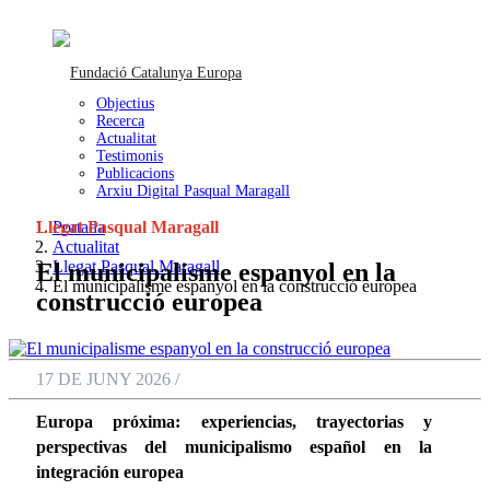
Objectius
Recerca
Actualitat
Testimonis
Publicacions
Arxiu Digital Pasqual Maragall
Llegat Pasqual Maragall
Portada
Actualitat
Llegat Pasqual Maragall
El municipalisme espanyol en la
El municipalisme espanyol en la construcció europea
construcció europea
17 DE JUNY 2026 /
Europa próxima: experiencias, trayectorias y
perspectivas del municipalismo español en la
integración europea