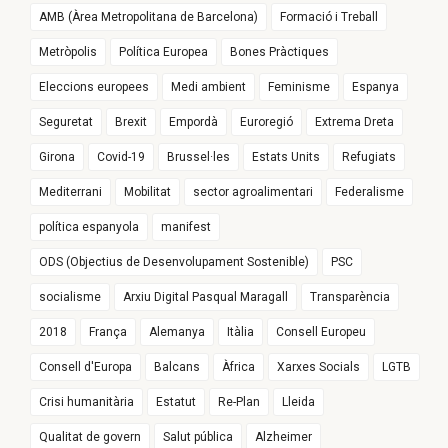
AMB (Àrea Metropolitana de Barcelona)
Formació i Treball
Metròpolis
Política Europea
Bones Pràctiques
Eleccions europees
Medi ambient
Feminisme
Espanya
Seguretat
Brexit
Empordà
Euroregió
Extrema Dreta
Girona
Covid-19
Brussel·les
Estats Units
Refugiats
Mediterrani
Mobilitat
sector agroalimentari
Federalisme
política espanyola
manifest
ODS (Objectius de Desenvolupament Sostenible)
PSC
socialisme
Arxiu Digital Pasqual Maragall
Transparència
2018
França
Alemanya
Itàlia
Consell Europeu
Consell d'Europa
Balcans
Àfrica
Xarxes Socials
LGTB
Crisi humanitària
Estatut
Re-Plan
Lleida
Qualitat de govern
Salut pública
Alzheimer