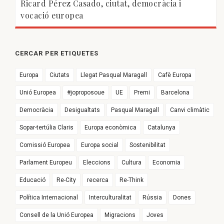
Ricard Pérez Casado, ciutat, democràcia i
vocació europea
CERCAR PER ETIQUETES
Europa
Ciutats
Llegat Pasqual Maragall
Cafè Europa
Unió Europea
#joproposoue
UE
Premi
Barcelona
Democràcia
Desigualtats
Pasqual Maragall
Canvi climàtic
Sopar-tertúlia Claris
Europa econòmica
Catalunya
Comissió Europea
Europa social
Sostenibilitat
Parlament Europeu
Eleccions
Cultura
Economia
Educació
Re-City
recerca
Re-Think
Política Internacional
Interculturalitat
Rússia
Dones
Consell de la Unió Europea
Migracions
Joves