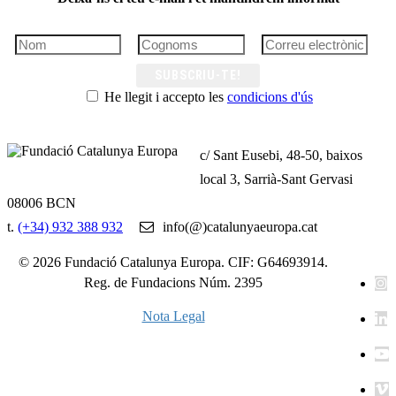
SUBSCRIU-TE!
He llegit i accepto les
condicions d'ús
c/ Sant Eusebi, 48-50, baixos
local 3, Sarrià-Sant Gervasi
08006 BCN
t.
(+34) 932 388 932
info(@)catalunyaeuropa.cat
© 2026 Fundació Catalunya Europa. CIF: G64693914.
Reg. de Fundacions Núm. 2395
Nota Legal