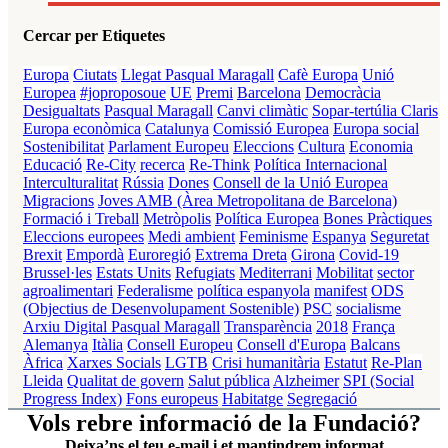
Cercar per Etiquetes
Europa
Ciutats
Llegat Pasqual Maragall
Cafè Europa
Unió
Europea
#joproposoue
UE
Premi
Barcelona
Democràcia
Desigualtats
Pasqual Maragall
Canvi climàtic
Sopar-tertúlia Claris
Europa econòmica
Catalunya
Comissió Europea
Europa social
Sostenibilitat
Parlament Europeu
Eleccions
Cultura
Economia
Educació
Re-City
recerca
Re-Think
Política Internacional
Interculturalitat
Rússia
Dones
Consell de la Unió Europea
Migracions
Joves
AMB (Àrea Metropolitana de Barcelona)
Formació i Treball
Metròpolis
Política Europea
Bones Pràctiques
Eleccions europees
Medi ambient
Feminisme
Espanya
Seguretat
Brexit
Empordà
Euroregió
Extrema Dreta
Girona
Covid-19
Brussel·les
Estats Units
Refugiats
Mediterrani
Mobilitat
sector
agroalimentari
Federalisme
política espanyola
manifest
ODS
(Objectius de Desenvolupament Sostenible)
PSC
socialisme
Arxiu Digital Pasqual Maragall
Transparència
2018
França
Alemanya
Itàlia
Consell Europeu
Consell d'Europa
Balcans
Àfrica
Xarxes Socials
LGTB
Crisi humanitària
Estatut
Re-Plan
Lleida
Qualitat de govern
Salut pública
Alzheimer
SPI (Social
Progress Index)
Fons europeus
Habitatge
Segregació
Vols rebre informació de la Fundació?
Deixa’ns el teu e-mail i et mantindrem informat