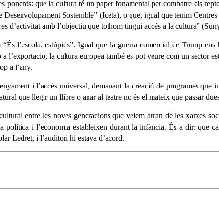
tres ponents: que la cultura té un paper fonamental per combatre els rept
ius de Desenvolupament Sostenible” (Iceta), o que, igual que tenim Centr
s d’activitat amb l’objectiu que tothom tingui accés a la cultura” (Suny
s l’escola, estúpids”. Igual que la guerra comercial de Trump ens ha
p a l’exportació, la cultura europea també es pot veure com un sector e
op a l’any.
nsenyament i l’accés universal, demanant la creació de programes que in
ural que llegir un llibre o anar al teatre no és el mateix que passar du
 cultural entre les noves generacions que veiem arran de les xarxes soc
política i l’economia estableixen durant la infància. És a dir: que cap
lar Ledret, i l’auditori hi estava d’acord.