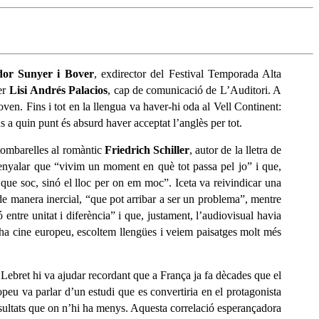
dor
Sunyer i
Bover
, exdirector del Festival Temporada Alta
per
Lisi
Andrés
Palacios
, cap de comunicació de L’Auditori. A
ven. Fins i tot en la llengua va haver-hi oda al Vell Continent:
ns a quin punt és absurd haver acceptat l’anglès per tot.
 tombarelles al romàntic
Friedrich
Schiller
, autor de la lletra de
enyalar que “vivim un moment en què tot passa pel jo” i que,
 que soc, sinó el lloc per on em moc”. Iceta va reivindicar una
t de manera inercial, “que pot arribar a ser un problema”, mentre
entre unitat i diferència” i que, justament, l’audiovisual havia
i ha cine europeu, escoltem llengües i veiem paisatges molt més
 Lebret hi va ajudar recordant que a França ja fa dècades que el
opeu va parlar d’un estudi que es convertiria en el protagonista
 resultats que on n’hi ha menys. Aquesta correlació esperançadora