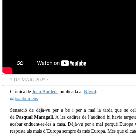
7 DE MAIG 2025 /
Crònica de
Joan Burdeus
publicada al
Núvol
.
@joanburdeus
Sensació de déjà-vu per a bé i per a mal la tarda que se cel
de
Pasqual
Maragall
. A les cadires de l’auditori hi havia targe
acabar enduent-se-les a casa. Déjà-vu per a mal perquè Europa ve
resposta als mals d’Europa sempre és més Europa. Més que el catastr