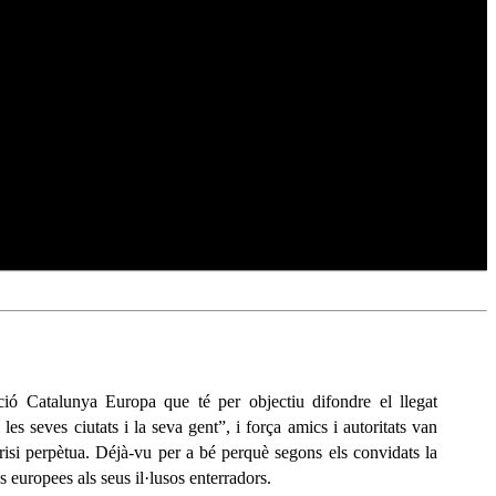
ió Catalunya Europa que té per objectiu difondre el llegat
es seves ciutats i la seva gent”, i força amics i autoritats van
risi perpètua. Déjà-vu per a bé perquè segons els convidats la
 europees als seus il·lusos enterradors.