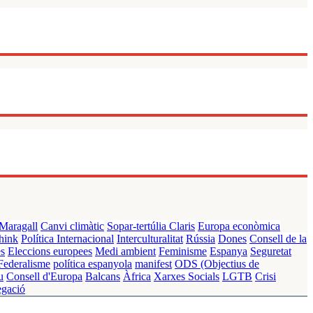
Maragall
Canvi climàtic
Sopar-tertúlia Claris
Europa econòmica
hink
Política Internacional
Interculturalitat
Rússia
Dones
Consell de la
es
Eleccions europees
Medi ambient
Feminisme
Espanya
Seguretat
Federalisme
política espanyola
manifest
ODS (Objectius de
u
Consell d'Europa
Balcans
Àfrica
Xarxes Socials
LGTB
Crisi
egació