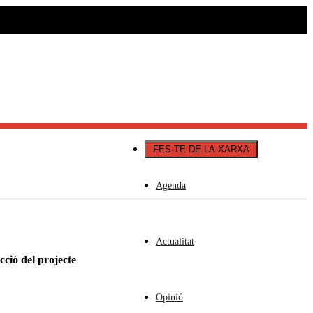
Català
Castellano
English
FES-TE DE LA XARXA
Agenda
Actualitat
ció del projecte
Opinió