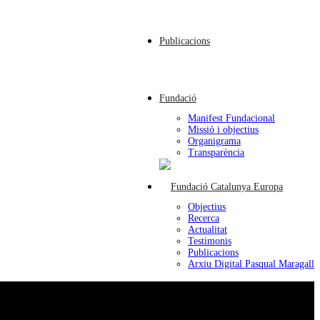
Publicacions
Fundació
Manifest Fundacional
Missió i objectius
Organigrama
Transparència
Objectius
Recerca
Actualitat
Testimonis
Publicacions
Arxiu Digital Pasqual Maragall