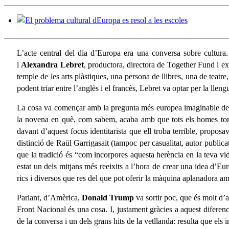
L’acte central del dia d’Europa era una conversa sobre cultura
i
Alexandra
Lebret
, productora, directora de Together Fund i e
temple de les arts plàstiques, una persona de llibres, una de teat
podent triar entre l’anglès i el francès, Lebret va optar per la lle
La cosa va començar amb la pregunta més europea imaginable de tote
la novena en què, com sabem, acaba amb que tots els homes torne
davant d’aquest focus identitarista que ell troba terrible, propo
distinció de Raül Garrigasait (tampoc per casualitat, autor publica
que la tradició és “com incorpores aquesta herència en la teva vid
estat un dels mitjans més reeixits a l’hora de crear una idea d’E
rics i diversos que res del que pot oferir la màquina aplanadora a
Parlant, d’Amèrica,
Donald
Trump
va sortir poc, que és molt d’a
Front Nacional és una cosa. I, justament gràcies a aquest diferenc
de la conversa i un dels grans hits de la vetllanda: resulta que el