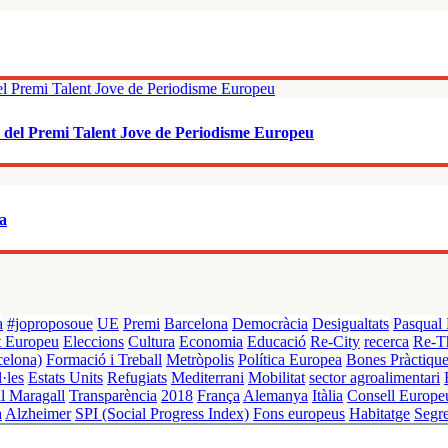
ó del Premi Talent Jove de Periodisme Europeu
ea
a
#joproposoue
UE
Premi
Barcelona
Democràcia
Desigualtats
Pasqual 
t Europeu
Eleccions
Cultura
Economia
Educació
Re-City
recerca
Re-T
elona)
Formació i Treball
Metròpolis
Política Europea
Bones Pràctiqu
·les
Estats Units
Refugiats
Mediterrani
Mobilitat
sector agroalimentari
l Maragall
Transparència
2018
França
Alemanya
Itàlia
Consell Europe
a
Alzheimer
SPI (Social Progress Index)
Fons europeus
Habitatge
Segr