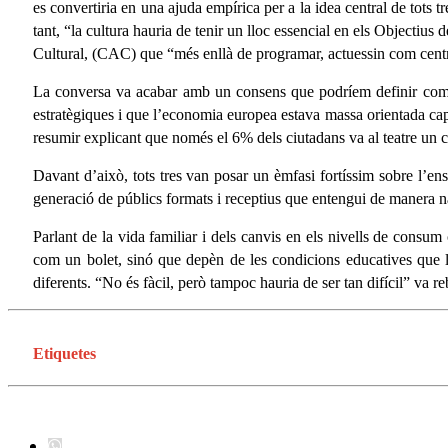
es convertiria en una ajuda empírica per a la idea central de tots 
tant, “la cultura hauria de tenir un lloc essencial en els Object
Cultural, (CAC) que “més enllà de programar, actuessin com centre
La conversa va acabar amb un consens que podríem definir com “É
estratègiques i que l’economia europea estava massa orientada ca
resumir explicant que només el 6% dels ciutadans va al teatre un c
Davant d’això, tots tres van posar un èmfasi fortíssim sobre l’e
generació de públics formats i receptius que entengui de manera nat
Parlant de la vida familiar i dels canvis en els nivells de consum
com un bolet, sinó que depèn de les condicions educatives que la 
diferents. “No és fàcil, però tampoc hauria de ser tan difícil” va reb
Etiquetes