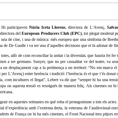
. Hi participaven
Núria Iceta Llorens
, directora de L’Avenç,
Salva
xdirectora del
European Producers Club (EPC)
, tot plegat moderat 
re, una de cine, i una de música: més europeu que una simfonia de Beetho
ngua de De Gaulle i va ser una d’aquelles decisions que et fa adonar de fi
s, allò de com reconciliar la unitat i la diversitat, que hauria fet fer
n a ser germans. Sunyer, que no per casualitat ve del teatre, va ass
sava un desplaçament cap a la pertinença a un territori: “No em marca el
t per L’Avenç) entre herència i tradició: l’herència és el que t’és dona
a, com incultures el llegat”. Lebret va dir que “sempre hi ha una tensió 
uropa on aquesta tensió es resolgués de manera feliç. Als cinemes on h
mericana.
grair en aquestes setmanes en què roba el protagonisme a tots els actes.
ial d’experiència amb l’extrema dreta, la veterana de l’audiovisual eur
s indrets de França on hi ha més cinemes, el Front Nacional treu pitjors