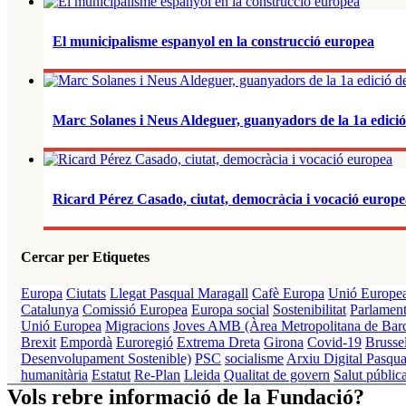
El municipalisme espanyol en la construcció europea
Marc Solanes i Neus Aldeguer, guanyadors de la 1a edici
Ricard Pérez Casado, ciutat, democràcia i vocació europ
Cercar per Etiquetes
Europa
Ciutats
Llegat Pasqual Maragall
Cafè Europa
Unió Europe
Catalunya
Comissió Europea
Europa social
Sostenibilitat
Parlamen
Unió Europea
Migracions
Joves
AMB (Àrea Metropolitana de Barc
Brexit
Empordà
Euroregió
Extrema Dreta
Girona
Covid-19
Brussel
Desenvolupament Sostenible)
PSC
socialisme
Arxiu Digital Pasqua
humanitària
Estatut
Re-Plan
Lleida
Qualitat de govern
Salut públic
Vols rebre informació de la Fundació?