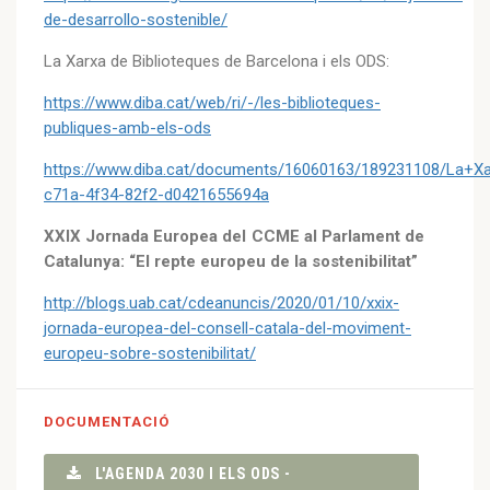
de-desarrollo-sostenible/
La Xarxa de Biblioteques de Barcelona i els ODS:
https://www.diba.cat/web/ri/-/les-biblioteques-
publiques-amb-els-ods
https://www.diba.cat/documents/16060163/189231108/La+X
c71a-4f34-82f2-d0421655694a
XXIX Jornada Europea del CCME al Parlament de
Catalunya: “El repte europeu de la sostenibilitat”
http://blogs.uab.cat/cdeanuncis/2020/01/10/xxix-
jornada-europea-del-consell-catala-del-moviment-
europeu-sobre-sostenibilitat/
DOCUMENTACIÓ
L'AGENDA 2030 I ELS ODS -