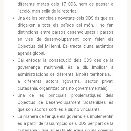
diferents metes dels 17 ODS, hem de passar a
l'acció, més enllà de la retòrica.
Una de les principals novetats dels ODS és que es
dirigeixen a tots els països del món, i no fan
distincions entre països desenvolupats i països
en vies de desenvolupament, com feien els
Objectius del Mil·lenni. Es tracta d'una autèntica
agenda global.
Cal enfocar la consecució dels ODS des de la
governança multinivell, és a dir, implicar a
administracions de diferents àmbits territorials, i
a diferents actors (governs, sector privat,
ciutadania, organitzacions no governamentals).
Una de les principals problemàtiques dels
Objectius de Desenvolupament Sostenibles és
que són acords
soft
, és a dir, no vinculants.
La manera de fer que els governs els implementin
és a partir de l'assumpció dels ODS per part de la
ciutadania, i que aquests els exigeixin als governs