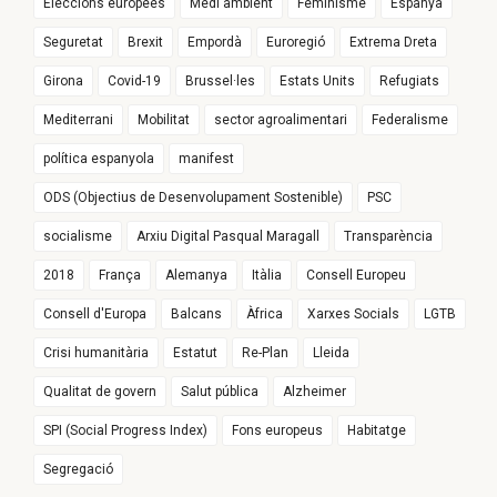
Eleccions europees
Medi ambient
Feminisme
Espanya
Seguretat
Brexit
Empordà
Euroregió
Extrema Dreta
Girona
Covid-19
Brussel·les
Estats Units
Refugiats
Mediterrani
Mobilitat
sector agroalimentari
Federalisme
política espanyola
manifest
ODS (Objectius de Desenvolupament Sostenible)
PSC
socialisme
Arxiu Digital Pasqual Maragall
Transparència
2018
França
Alemanya
Itàlia
Consell Europeu
Consell d'Europa
Balcans
Àfrica
Xarxes Socials
LGTB
Crisi humanitària
Estatut
Re-Plan
Lleida
Qualitat de govern
Salut pública
Alzheimer
SPI (Social Progress Index)
Fons europeus
Habitatge
Segregació