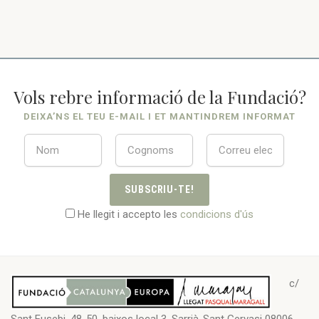
Vols rebre informació de la Fundació?
DEIXA’NS EL TEU E-MAIL I ET MANTINDREM INFORMAT
SUBSCRIU-TE!
He llegit i accepto les
condicions d'ús
c/
Sant Eusebi, 48-50, baixos local 3, Sarrià-Sant Gervasi 08006