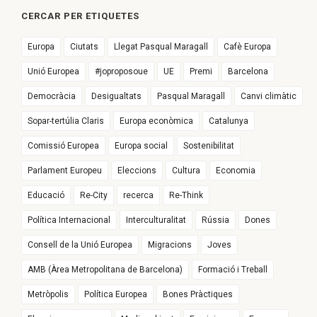
CERCAR PER ETIQUETES
Europa
Ciutats
Llegat Pasqual Maragall
Cafè Europa
Unió Europea
#joproposoue
UE
Premi
Barcelona
Democràcia
Desigualtats
Pasqual Maragall
Canvi climàtic
Sopar-tertúlia Claris
Europa econòmica
Catalunya
Comissió Europea
Europa social
Sostenibilitat
Parlament Europeu
Eleccions
Cultura
Economia
Educació
Re-City
recerca
Re-Think
Política Internacional
Interculturalitat
Rússia
Dones
Consell de la Unió Europea
Migracions
Joves
AMB (Àrea Metropolitana de Barcelona)
Formació i Treball
Metròpolis
Política Europea
Bones Pràctiques