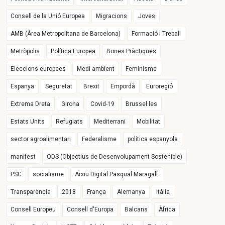
Consell de la Unió Europea
Migracions
Joves
AMB (Àrea Metropolitana de Barcelona)
Formació i Treball
Metròpolis
Política Europea
Bones Pràctiques
Eleccions europees
Medi ambient
Feminisme
Espanya
Seguretat
Brexit
Empordà
Euroregió
Extrema Dreta
Girona
Covid-19
Brussel·les
Estats Units
Refugiats
Mediterrani
Mobilitat
sector agroalimentari
Federalisme
política espanyola
manifest
ODS (Objectius de Desenvolupament Sostenible)
PSC
socialisme
Arxiu Digital Pasqual Maragall
Transparència
2018
França
Alemanya
Itàlia
Consell Europeu
Consell d'Europa
Balcans
Àfrica