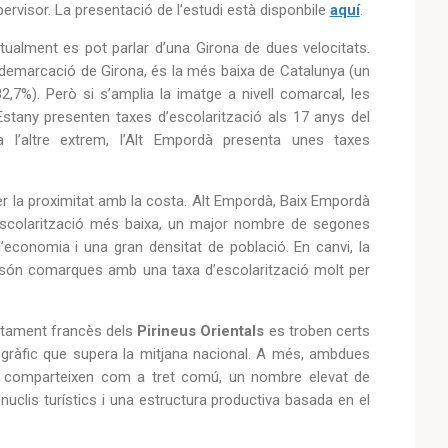
ervisor. La presentació de l'estudi està disponbile
aquí
.
tualment es pot parlar d’una Girona de dues velocitats.
a demarcació de Girona, és la més baixa de Catalunya (un
,7%). Però si s’amplia la imatge a nivell comarcal, les
 l’Estany presenten taxes d’escolarització als 17 anys del
 l’altre extrem, l’Alt Empordà presenta unes taxes
 la proximitat amb la costa. Alt Empordà, Baix Empordà
escolarització més baixa, un major nombre de segones
l’economia i una gran densitat de població. En canvi, la
ès, són comarques amb una taxa d’escolarització molt per
tament francès dels
Pirineus Orientals
es troben certs
ogràfic que supera la mitjana nacional. A més, ambdues
é comparteixen com a tret comú, un nombre elevat de
uclis turístics i una estructura productiva basada en el