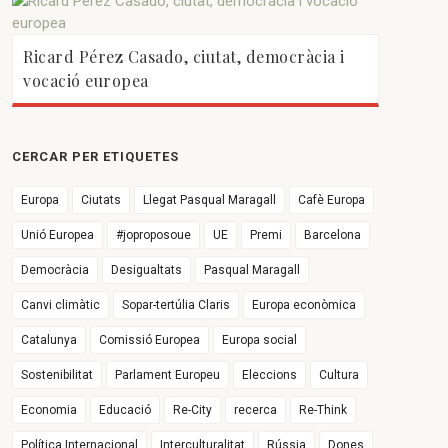
Ricard Pérez Casado, ciutat, democràcia i
vocació europea
CERCAR PER ETIQUETES
Europa
Ciutats
Llegat Pasqual Maragall
Cafè Europa
Unió Europea
#joproposoue
UE
Premi
Barcelona
Democràcia
Desigualtats
Pasqual Maragall
Canvi climàtic
Sopar-tertúlia Claris
Europa econòmica
Catalunya
Comissió Europea
Europa social
Sostenibilitat
Parlament Europeu
Eleccions
Cultura
Economia
Educació
Re-City
recerca
Re-Think
Política Internacional
Interculturalitat
Rússia
Dones