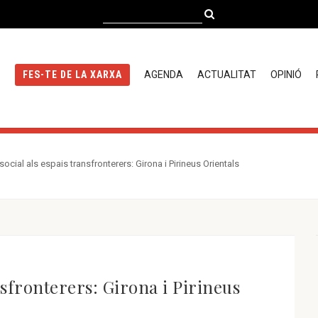
AGENDA
ACTUALITAT
OPINIÓ
FES-TE DE LA XARXA
social als espais transfronterers: Girona i Pirineus Orientals
nsfronterers: Girona i Pirineus