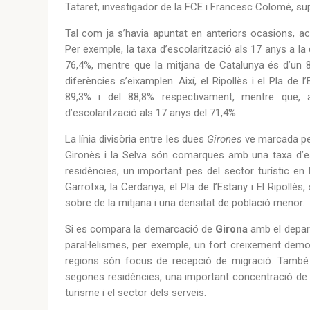
Tataret, investigador de la FCE i Francesc Colomé, sup
Tal com ja s’havia apuntat en anteriors ocasions, ac
Per exemple, la taxa d’escolarització als 17 anys a l
76,4%, mentre que la mitjana de Catalunya és d’un 82
diferències s’eixamplen. Així, el Ripollès i el Pla de
89,3% i del 88,8% respectivament, mentre que, a
d’escolarització als 17 anys del 71,4%.
La línia divisòria entre les dues
Girones
ve marcada per
Gironès i la Selva són comarques amb una taxa d’
residències, un important pes del sector turístic en 
Garrotxa, la Cerdanya, el Pla de l’Estany i El Ripoll
sobre de la mitjana i una densitat de població menor.
Si es compara la demarcació de
Girona
amb el depar
paral·lelismes, per exemple, un fort creixement dem
regions són focus de recepció de migració. Tamb
segones residències, una important concentració de n
turisme i el sector dels serveis.