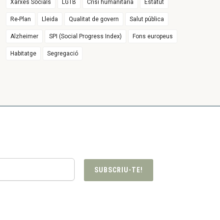
Xarxes Socials
LGTB
Crisi humanitària
Estatut
Re-Plan
Lleida
Qualitat de govern
Salut pública
Alzheimer
SPI (Social Progress Index)
Fons europeus
Habitatge
Segregació
SUBSCRIU-TE!