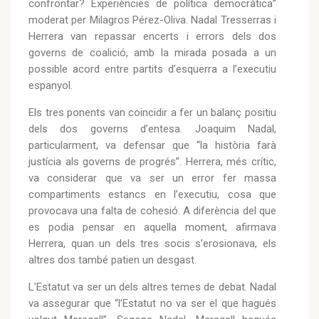
confrontar? Experiències de política democràtica”
moderat per Milagros Pérez-Oliva. Nadal Tresserras i
Herrera van repassar encerts i errors dels dos
governs de coalició, amb la mirada posada a un
possible acord entre partits d’esquerra a l’executiu
espanyol.
Els tres ponents van coincidir a fer un balanç positiu
dels dos governs d’entesa. Joaquim Nadal,
particularment, va defensar que “la història farà
justícia als governs de progrés”. Herrera, més crític,
va considerar que va ser un error fer massa
compartiments estancs en l’executiu, cosa que
provocava una falta de cohesió. A diferència del que
es podia pensar en aquella moment, afirmava
Herrera, quan un dels tres socis s’erosionava, els
altres dos també patien un desgast.
L’Estatut va ser un dels altres temes de debat. Nadal
va assegurar que “l’Estatut no va ser el que hagués