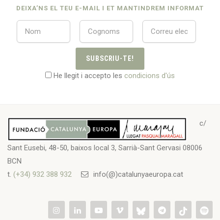
DEIXA’NS EL TEU E-MAIL I ET MANTINDREM INFORMAT
SUBSCRIU-TE!
He llegit i accepto les
condicions d'ús
c/
Sant Eusebi, 48-50, baixos local 3, Sarrià-Sant Gervasi 08006
BCN
t.
(+34) 932 388 932
info(@)catalunyaeuropa.cat