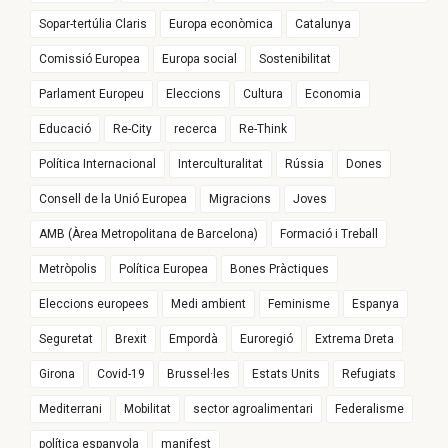
Sopar-tertúlia Claris
Europa econòmica
Catalunya
Comissió Europea
Europa social
Sostenibilitat
Parlament Europeu
Eleccions
Cultura
Economia
Educació
Re-City
recerca
Re-Think
Política Internacional
Interculturalitat
Rússia
Dones
Consell de la Unió Europea
Migracions
Joves
AMB (Àrea Metropolitana de Barcelona)
Formació i Treball
Metròpolis
Política Europea
Bones Pràctiques
Eleccions europees
Medi ambient
Feminisme
Espanya
Seguretat
Brexit
Empordà
Euroregió
Extrema Dreta
Girona
Covid-19
Brussel·les
Estats Units
Refugiats
Mediterrani
Mobilitat
sector agroalimentari
Federalisme
política espanyola
manifest