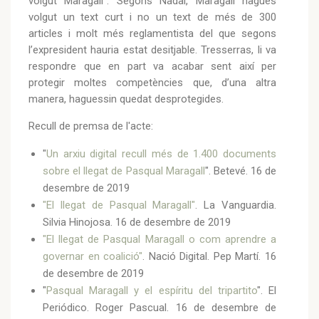
volgut Maragall”. Segons Nadal, Maragall hagués
volgut un text curt i no un text de més de 300
articles i molt més reglamentista del que segons
l’expresident hauria estat desitjable. Tresserras, li va
respondre que en part va acabar sent així per
protegir moltes competències que, d’una altra
manera, haguessin quedat desprotegides.
Recull de premsa de l'acte:
"
Un arxiu digital recull més de 1.400 documents
sobre el llegat de Pasqual Maragall
". Betevé. 16 de
desembre de 2019
"El llegat de Pasqual Maragall"
. La Vanguardia.
Silvia Hinojosa. 16 de desembre de 2019
"El llegat de Pasqual Maragall o com aprendre a
governar en coalició"
. Nació Digital. Pep Martí. 16
de desembre de 2019
"
Pasqual Maragall y el espíritu del tripartito
". El
Periódico. Roger Pascual. 16 de desembre de