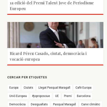
1a edició del Premi Talent Jove de Periodisme
Europeu
Ricard Pérez Casado, ciutat, democràcia i
vocació europea
CERCAR PER ETIQUETES
Europa
Ciutats
Llegat Pasqual Maragall
Cafè Europa
Unió Europea
#joproposoue
UE
Premi
Barcelona
Democràcia
Desigualtats
Pasqual Maragall
Canvi climàtic