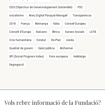
ODS (Objectius de Desenvolupament Sostenible)
PSC
socialisme
Arxiu Digital Pasqual Maragall
Transparència
2018
França
Alemanya
Itàlia
Consell Europeu
Consell d'Europa
Balcans
Àfrica
Xarxes Socials
LGTB
Crisi humanitària
Estatut
Re-Plan
Lleida
Qualitat de govern
Salut pública
Alzheimer
SPI (Social Progress Index)
Fons europeus
Habitatge
Segregació
Vols rebre informació de la Fundació?