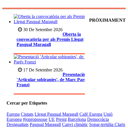
PRÒXIMAMENT
30 De Setembre 2026
Oberta la
convocatòria per als Premis Llegat
Pasqual Maragall
17 De Setembre 2026
Presentació
'Articular sobiranies', de Marc Parés
Franzi
Cercar per Etiquetes
Europa
Ciutats
Llegat Pasqual Maragall
Cafè Europa
Unió
Europea
#joproposoue
UE
Premi
Barcelona
Democràcia
Desigualtats
Pasqual Maragall
Canvi climàtic
Sopar-tertúlia Claris