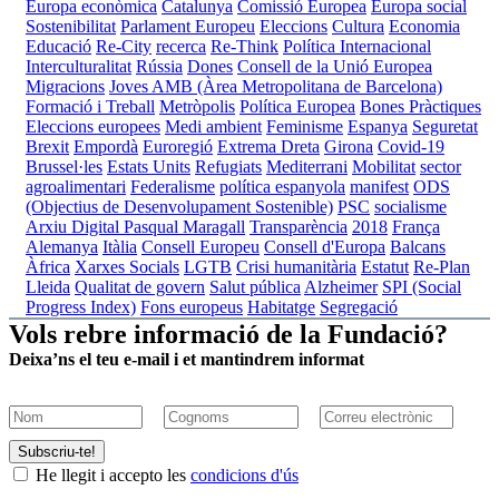
Europa econòmica
Catalunya
Comissió Europea
Europa social
Sostenibilitat
Parlament Europeu
Eleccions
Cultura
Economia
Educació
Re-City
recerca
Re-Think
Política Internacional
Interculturalitat
Rússia
Dones
Consell de la Unió Europea
Migracions
Joves
AMB (Àrea Metropolitana de Barcelona)
Formació i Treball
Metròpolis
Política Europea
Bones Pràctiques
Eleccions europees
Medi ambient
Feminisme
Espanya
Seguretat
Brexit
Empordà
Euroregió
Extrema Dreta
Girona
Covid-19
Brussel·les
Estats Units
Refugiats
Mediterrani
Mobilitat
sector
agroalimentari
Federalisme
política espanyola
manifest
ODS
(Objectius de Desenvolupament Sostenible)
PSC
socialisme
Arxiu Digital Pasqual Maragall
Transparència
2018
França
Alemanya
Itàlia
Consell Europeu
Consell d'Europa
Balcans
Àfrica
Xarxes Socials
LGTB
Crisi humanitària
Estatut
Re-Plan
Lleida
Qualitat de govern
Salut pública
Alzheimer
SPI (Social
Progress Index)
Fons europeus
Habitatge
Segregació
Vols rebre informació de la Fundació?
Deixa’ns el teu e-mail i et mantindrem informat
Subscriu-te!
He llegit i accepto les
condicions d'ús