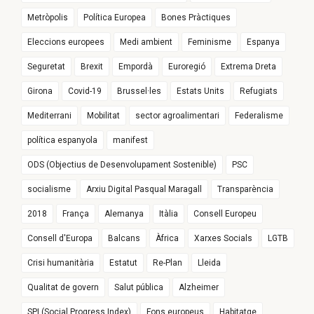
Metròpolis
Política Europea
Bones Pràctiques
Eleccions europees
Medi ambient
Feminisme
Espanya
Seguretat
Brexit
Empordà
Euroregió
Extrema Dreta
Girona
Covid-19
Brussel·les
Estats Units
Refugiats
Mediterrani
Mobilitat
sector agroalimentari
Federalisme
política espanyola
manifest
ODS (Objectius de Desenvolupament Sostenible)
PSC
socialisme
Arxiu Digital Pasqual Maragall
Transparència
2018
França
Alemanya
Itàlia
Consell Europeu
Consell d'Europa
Balcans
Àfrica
Xarxes Socials
LGTB
Crisi humanitària
Estatut
Re-Plan
Lleida
Qualitat de govern
Salut pública
Alzheimer
SPI (Social Progress Index)
Fons europeus
Habitatge