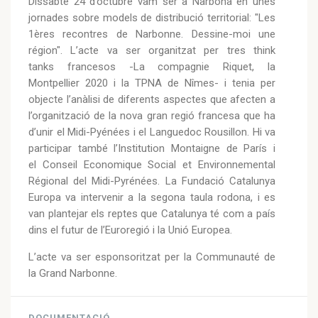
Dissabte 24 d’octubre vam ser a Narbona en unes
jornades sobre models de distribució territorial: "Les
1ères recontres de Narbonne. Dessine-moi une
région". L’acte va ser organitzat per tres think
tanks francesos -La compagnie Riquet, la
Montpellier 2020 i la TPNA de Nîmes- i tenia per
objecte l’anàlisi de diferents aspectes que afecten a
l’organització de la nova gran regió francesa que ha
d’unir el Midi-Pyénées i el Languedoc Rousillon. Hi va
participar també l’Institution Montaigne de París i
el Conseil Economique Social et Environnemental
Régional del Midi-Pyrénées. La Fundació Catalunya
Europa va intervenir a la segona taula rodona, i es
van plantejar els reptes que Catalunya té com a país
dins el futur de l’Euroregió i la Unió Europea.
L’acte va ser esponsoritzat per la Communauté de
la Grand Narbonne.
DOCUMENTACIÓ