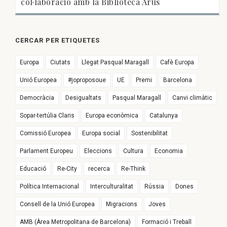
col·laboració amb la Biblioteca Arús
CERCAR PER ETIQUETES
Europa
Ciutats
Llegat Pasqual Maragall
Cafè Europa
Unió Europea
#joproposoue
UE
Premi
Barcelona
Democràcia
Desigualtats
Pasqual Maragall
Canvi climàtic
Sopar-tertúlia Claris
Europa econòmica
Catalunya
Comissió Europea
Europa social
Sostenibilitat
Parlament Europeu
Eleccions
Cultura
Economia
Educació
Re-City
recerca
Re-Think
Política Internacional
Interculturalitat
Rússia
Dones
Consell de la Unió Europea
Migracions
Joves
AMB (Àrea Metropolitana de Barcelona)
Formació i Treball