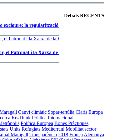
Debats RECENTS
 excloure: la regularització en el marc europeu"
or, el Patronat i la Xarxa de la Fundació Catalunya Europa
Maragall
Canvi climàtic
Sopar-tertúlia Claris
Europa
ecerca
Re-Think
Política Internacional
Metròpolis
Política Europea
Bones Pràctiques
stats Units
Refugiats
Mediterrani
Mobilitat
sector
squal Maragall
Transparència
2018
França
Alemanya