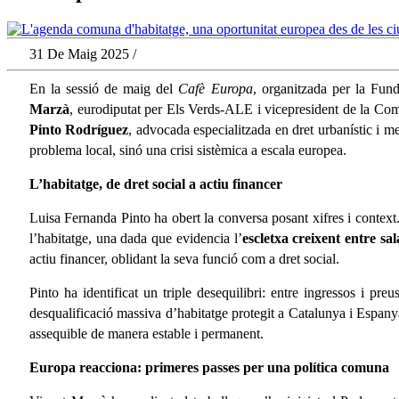
31 De Maig 2025 /
En la sessió de maig del
Cafè Europa
, organitzada per la Fun
Marzà
, eurodiputat per Els Verds-ALE i vicepresident de la Com
Pinto Rodríguez
, advocada especialitzada en dret urbanístic i 
problema local, sinó una crisi sistèmica a escala europea.
L’habitatge, de dret social a actiu financer
Luisa Fernanda Pinto ha obert la conversa posant xifres i contex
l’habitatge, una dada que evidencia l’
escletxa creixent entre sal
actiu financer, oblidant la seva funció com a dret social.
Pinto ha identificat un triple desequilibri: entre ingressos i pre
desqualificació massiva d’habitatge protegit a Catalunya i Espanya
assequible de manera estable i permanent.
Europa reacciona: primeres passes per una política comuna