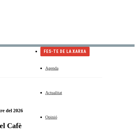
Català
Castellano
English
FES-TE DE LA XARXA
Agenda
Actualitat
re del 2026
Opinió
el Cafè