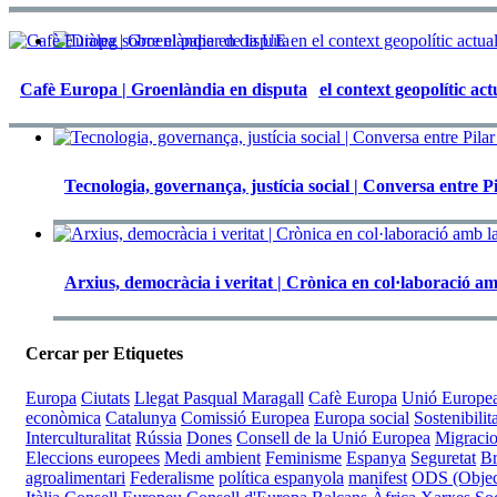
Cafè Europa | Groenlàndia en disputa
Diàleg sobre el paper de la UE en el context geopolític ac
Tecnologia, governança, justícia social | Conversa entre 
Arxius, democràcia i veritat | Crònica en col·laboració am
Cercar per Etiquetes
Europa
Ciutats
Llegat Pasqual Maragall
Cafè Europa
Unió Europe
econòmica
Catalunya
Comissió Europea
Europa social
Sostenibilit
Interculturalitat
Rússia
Dones
Consell de la Unió Europea
Migraci
Eleccions europees
Medi ambient
Feminisme
Espanya
Seguretat
Br
agroalimentari
Federalisme
política espanyola
manifest
ODS (Object