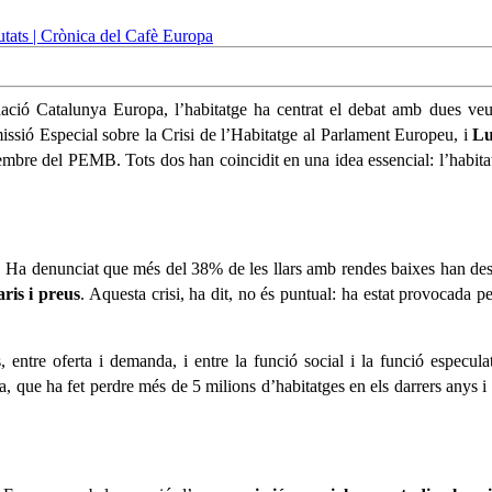
dació Catalunya Europa, l’habitatge ha centrat el debat amb dues ve
issió Especial sobre la Crisi de l’Habitatge al Parlament Europeu, i
Lu
membre del PEMB. Tots dos han coincidit en una idea essencial: l’habita
t. Ha denunciat que més del 38% de les llars amb rendes baixes han des
aris i preus
. Aquesta crisi, ha dit, no és puntual: ha estat provocada 
us, entre oferta i demanda, i entre la funció social i la funció especul
, que ha fet perdre més de 5 milions d’habitatges en els darrers anys i 