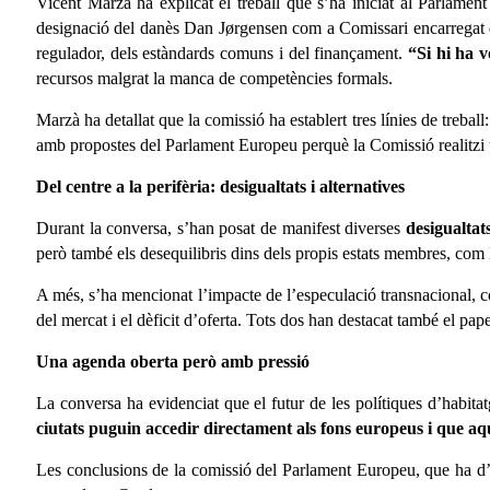
Vicent Marzà ha explicat el treball que s’ha iniciat al Parlame
designació del danès Dan Jørgensen com a Comissari encarregat d’
regulador, dels estàndards comuns i del finançament.
“Si hi ha v
recursos malgrat la manca de competències formals.
Marzà ha detallat que la comissió ha establert tres línies de treba
amb propostes del Parlament Europeu perquè la Comissió realitzi u
Del centre a la perifèria: desigualtats i alternatives
Durant la conversa, s’han posat de manifest diverses
desigualtats
però també els desequilibris dins dels propis estats membres, com le
A més, s’ha mencionat l’impacte de l’especulació transnacional, co
del mercat i el dèficit d’oferta. Tots dos han destacat també el pa
Una agenda oberta però amb pressió
La conversa ha evidenciat que el futur de les polítiques d’habit
ciutats puguin accedir directament als fons europeus i que aqu
Les conclusions de la comissió del Parlament Europeu, que ha d’i