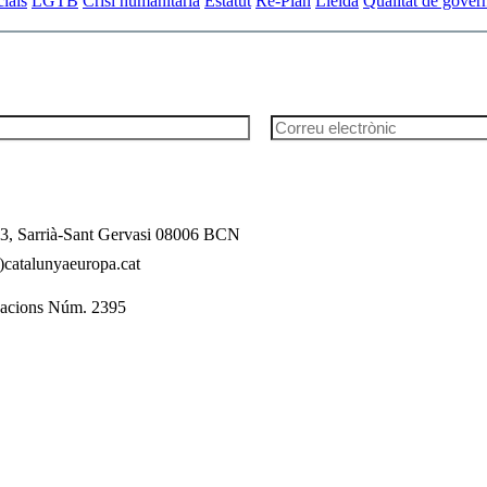
ials
LGTB
Crisi humanitària
Estatut
Re-Plan
Lleida
Qualitat de gover
l 3, Sarrià-Sant Gervasi 08006 BCN
catalunyaeuropa.cat
dacions Núm. 2395