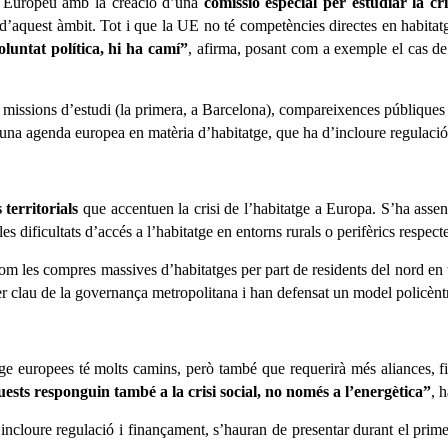
nt Europeu amb la creació d’una
comissió especial per estudiar la cri
aquest àmbit. Tot i que la UE no té competències directes en habitatge
oluntat política, hi ha camí”
, afirma, posant com a exemple el cas de
ll: missions d’estudi (la primera, a Barcelona), compareixences públiques
na agenda europea en matèria d’habitatge, que ha d’incloure regulació 
 territorials
que accentuen la crisi de l’habitatge a Europa. S’ha asseny
s dificultats d’accés a l’habitatge en entorns rurals o perifèrics respect
m les compres massives d’habitatges per part de residents del nord en te
per clau de la governança metropolitana i han defensat un model policèntr
atge europees té molts camins, però també que requerirà més aliances, 
ests responguin també a la crisi social, no només a l’energètica”
, 
ncloure regulació i finançament, s’hauran de presentar durant el prime