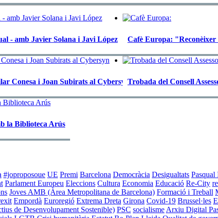
tual - amb Javier Solana i Javi López
Cafè Europa: "Reconèixer o
Pilar Conesa i Joan Subirats al Cybersyn
Trobada del Consell Assess
b la Biblioteca Arús
a
#joproposoue
UE
Premi
Barcelona
Democràcia
Desigualtats
Pasqual 
at
Parlament Europeu
Eleccions
Cultura
Economia
Educació
Re-City
r
ons
Joves
AMB (Àrea Metropolitana de Barcelona)
Formació i Treball
exit
Empordà
Euroregió
Extrema Dreta
Girona
Covid-19
Brussel·les
E
ius de Desenvolupament Sostenible)
PSC
socialisme
Arxiu Digital Pa