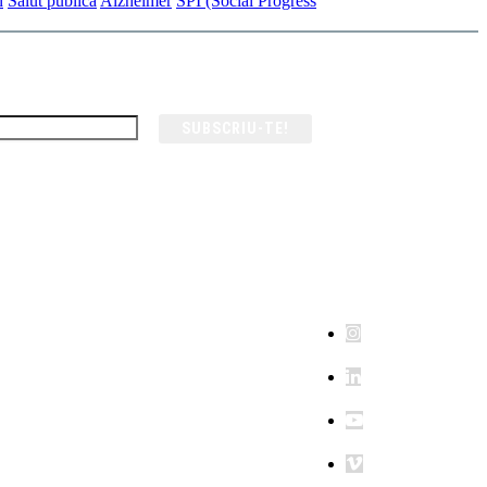
n
Salut pública
Alzheimer
SPI (Social Progress
SUBSCRIU-TE!