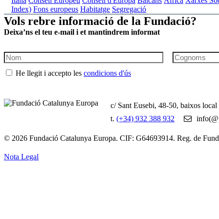
Itàlia
Consell Europeu
Consell d'Europa
Balcans
Àfrica
Xarxes Soc
Index)
Fons europeus
Habitatge
Segregació
Vols rebre informació de la Fundació?
Deixa’ns el teu e-mail i et mantindrem informat
He llegit i accepto les
condicions d'ús
c/ Sant Eusebi, 48-50, baixos loca
t.
(+34) 932 388 932
info(@)
© 2026 Fundació Catalunya Europa. CIF: G64693914. Reg. de Fun
Nota Legal