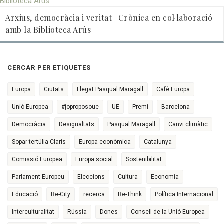
Arxius, democràcia i veritat | Crònica en col·laboració
amb la Biblioteca Arús
CERCAR PER ETIQUETES
Europa
Ciutats
Llegat Pasqual Maragall
Cafè Europa
Unió Europea
#joproposoue
UE
Premi
Barcelona
Democràcia
Desigualtats
Pasqual Maragall
Canvi climàtic
Sopar-tertúlia Claris
Europa econòmica
Catalunya
Comissió Europea
Europa social
Sostenibilitat
Parlament Europeu
Eleccions
Cultura
Economia
Educació
Re-City
recerca
Re-Think
Política Internacional
Interculturalitat
Rússia
Dones
Consell de la Unió Europea