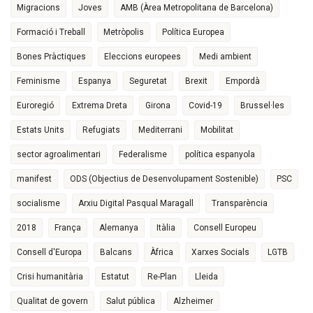
Migracions
Joves
AMB (Àrea Metropolitana de Barcelona)
Formació i Treball
Metròpolis
Política Europea
Bones Pràctiques
Eleccions europees
Medi ambient
Feminisme
Espanya
Seguretat
Brexit
Empordà
Euroregió
Extrema Dreta
Girona
Covid-19
Brussel·les
Estats Units
Refugiats
Mediterrani
Mobilitat
sector agroalimentari
Federalisme
política espanyola
manifest
ODS (Objectius de Desenvolupament Sostenible)
PSC
socialisme
Arxiu Digital Pasqual Maragall
Transparència
2018
França
Alemanya
Itàlia
Consell Europeu
Consell d'Europa
Balcans
Àfrica
Xarxes Socials
LGTB
Crisi humanitària
Estatut
Re-Plan
Lleida
Qualitat de govern
Salut pública
Alzheimer