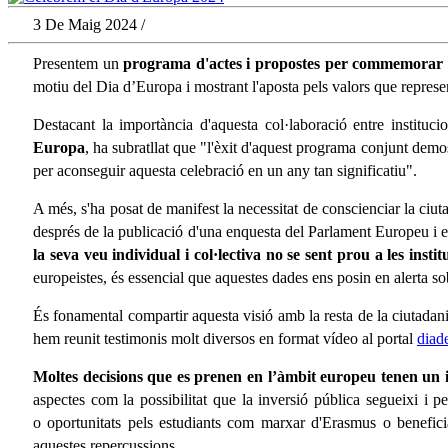
3 De Maig 2024 /
Presentem un
programa
d'actes i propostes per commemorar
motiu del Dia d’Europa i mostrant l'aposta pels valors que represe
Destacant la importància d'aquesta col·laboració entre instituc
Europa
, ha subratllat que "l'èxit d'aquest programa conjunt demos
per aconseguir aquesta celebració en un any tan significatiu".
A més, s'ha posat de manifest la necessitat de conscienciar la ciuta
després de la publicació d'una enquesta del Parlament Europeu i 
la seva veu individual i col·lectiva no se sent prou a les insti
europeistes, és essencial que aquestes dades ens posin en alerta so
És fonamental compartir aquesta visió amb la resta de la ciutadan
hem reunit testimonis molt diversos en format vídeo al portal
diad
Moltes decisions que es prenen en l’àmbit europeu tenen un i
aspectes com la possibilitat que la inversió pública segueixi i p
o oportunitats pels estudiants com marxar d'Erasmus o benefic
aquestes repercussions.