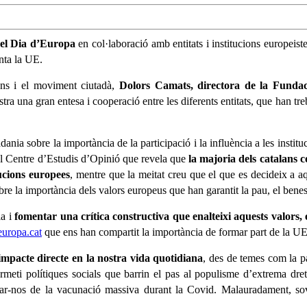
 el Dia d’Europa
en col·laboració amb entitats i institucions europeist
nta la UE.
ions i el moviment ciutadà,
Dolors Camats, directora de la Funda
tra una gran entesa i cooperació entre les diferents entitats, que han tre
dania sobre la importància de la participació i la influència a les instit
el Centre d’Estudis d’Opinió que revela que
la majoria dels catalans 
tucions europees
, mentre que la meitat creu que el que es decideix a aq
bre la importància dels valors europeus que han garantit la pau, el benest
ia i
fomentar una crítica constructiva que enalteixi aquests valors, 
europa.cat
que ens han compartit la importància de formar part de la UE 
mpacte directe en la nostra vida quotidiana
, des de temes com la pa
ermeti polítiques socials que barrin el pas al populisme d’extrema dreta
iar-nos de la vacunació massiva durant la Covid. Malauradament, sov