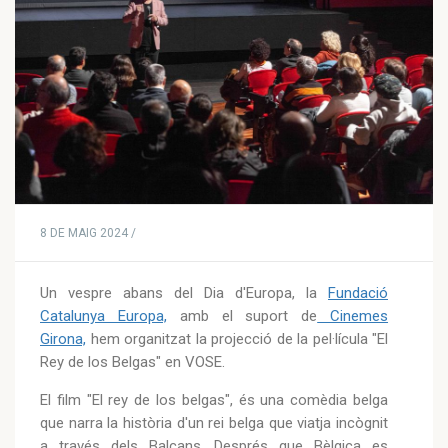
8 DE MAIG 2024 /
Un vespre abans del Dia d'Europa, la
Fundació
Catalunya Europa,
amb el suport de
Cinemes
Girona,
hem organitzat la projecció de la pel·lícula "El
Rey de los Belgas" en VOSE.
El film "El rey de los belgas", és una comèdia belga
que narra la història d'un rei belga que viatja incògnit
a través dels Balcans. Després que Bèlgica es