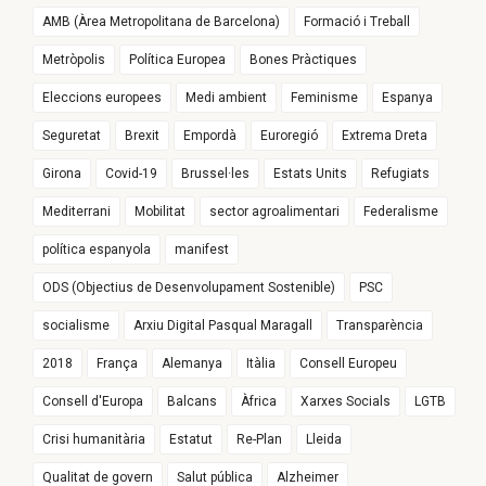
AMB (Àrea Metropolitana de Barcelona)
Formació i Treball
Metròpolis
Política Europea
Bones Pràctiques
Eleccions europees
Medi ambient
Feminisme
Espanya
Seguretat
Brexit
Empordà
Euroregió
Extrema Dreta
Girona
Covid-19
Brussel·les
Estats Units
Refugiats
Mediterrani
Mobilitat
sector agroalimentari
Federalisme
política espanyola
manifest
ODS (Objectius de Desenvolupament Sostenible)
PSC
socialisme
Arxiu Digital Pasqual Maragall
Transparència
2018
França
Alemanya
Itàlia
Consell Europeu
Consell d'Europa
Balcans
Àfrica
Xarxes Socials
LGTB
Crisi humanitària
Estatut
Re-Plan
Lleida
Qualitat de govern
Salut pública
Alzheimer