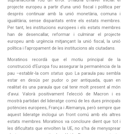
supranacional fou un error. S’hauria d’haver iniciat el
projecte europeu a partir d’una unió fiscal i política per
després continuar amb la unió monetària, comuna i
igualitària; sense disparitats entre els estats membres.
Per tant, les institucions europees i els estats membres
han de desencallar, reformar i culminar el projecte
europeu amb urgència mitjançant la unió fiscal, la unió
política i l’apropament de les institucions als ciutadans.
Moratinos recordà que el motiu principal de la
construcció d’Europa fou assegurar la permanència de la
pau –establir-la com
status quo
. La paraula pau sembla
estar en desús per pudor o per antiquada, quan en
realitat és una paraula que cal tenir molt present al món
d’avui. Valorà positivament l’elecció de Macron i es
mostrà partidari del lideratge comú de les dues principals
potències europees, França i Alemanya, però sempre que
aquest lideratge inclogui un front comú amb els altres
estats membres. Moratinos va concloure dient que tot i
les dificultats que envolten la UE, no s’ha de menysprear