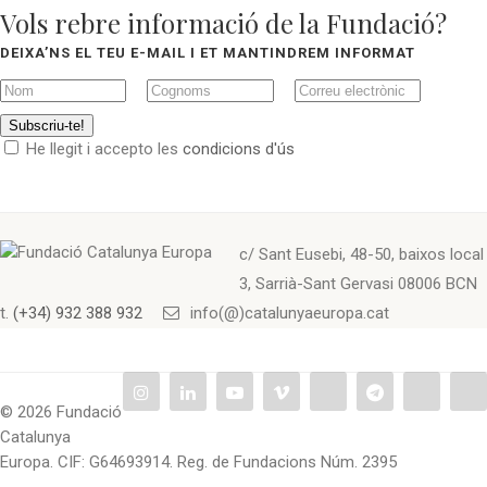
Vols rebre informació de la Fundació?
DEIXA’NS EL TEU E-MAIL I ET MANTINDREM INFORMAT
Subscriu-te!
He llegit i accepto les
condicions d'ús
c/ Sant Eusebi, 48-50, baixos local
3, Sarrià-Sant Gervasi 08006 BCN
t.
(+34) 932 388 932
info(@)catalunyaeuropa.cat
© 2026 Fundació
Catalunya
Europa. CIF: G64693914. Reg. de Fundacions Núm. 2395