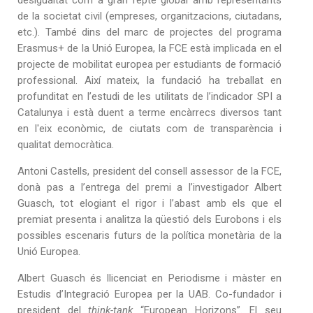
desigualtat com a gran repte global amb representants
de la societat civil (empreses, organitzacions, ciutadans,
etc.). També dins del marc de projectes del programa
Erasmus+ de la Unió Europea, la FCE està implicada en el
projecte de mobilitat europea per estudiants de formació
professional. Així mateix, la fundació ha treballat en
profunditat en l’estudi de les utilitats de l’indicador SPI a
Catalunya i està duent a terme encàrrecs diversos tant
en l'eix econòmic, de ciutats com de transparència i
qualitat democràtica.
Antoni Castells, president del consell assessor de la FCE,
donà pas a l’entrega del premi a l’investigador Albert
Guasch, tot elogiant el rigor i l’abast amb els que el
premiat presenta i analitza la qüestió dels Eurobons i els
possibles escenaris futurs de la política monetària de la
Unió Europea.
Albert Guasch és llicenciat en Periodisme i màster en
Estudis d’Integració Europea per la UAB. Co-fundador i
president del
think-tank
“European Horizons”. El seu