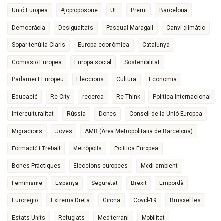
Unió Europea
#joproposoue
UE
Premi
Barcelona
Democràcia
Desigualtats
Pasqual Maragall
Canvi climàtic
Sopar-tertúlia Claris
Europa econòmica
Catalunya
Comissió Europea
Europa social
Sostenibilitat
Parlament Europeu
Eleccions
Cultura
Economia
Educació
Re-City
recerca
Re-Think
Política Internacional
Interculturalitat
Rússia
Dones
Consell de la Unió Europea
Migracions
Joves
AMB (Àrea Metropolitana de Barcelona)
Formació i Treball
Metròpolis
Política Europea
Bones Pràctiques
Eleccions europees
Medi ambient
Feminisme
Espanya
Seguretat
Brexit
Empordà
Euroregió
Extrema Dreta
Girona
Covid-19
Brussel·les
Estats Units
Refugiats
Mediterrani
Mobilitat