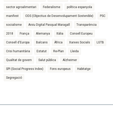
sector agroalimentari
Federalisme
política espanyola
manifest
ODS (Objectius de Desenvolupament Sostenible)
PSC
socialisme
Arxiu Digital Pasqual Maragall
Transparència
2018
França
Alemanya
Itàlia
Consell Europeu
Consell d'Europa
Balcans
Àfrica
Xarxes Socials
LGTB
Crisi humanitària
Estatut
Re-Plan
Lleida
Qualitat de govern
Salut pública
Alzheimer
SPI (Social Progress Index)
Fons europeus
Habitatge
Segregació