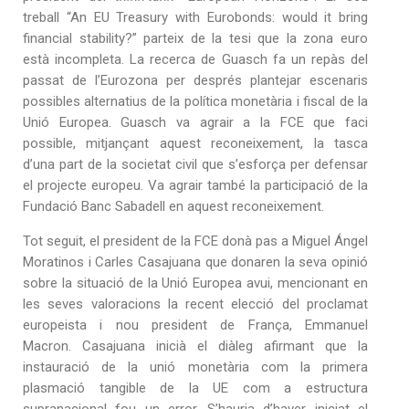
treball “An EU Treasury with Eurobonds: would it bring
financial stability?” parteix de la tesi que la zona euro
està incompleta. La recerca de Guasch fa un repàs del
passat de l’Eurozona per després plantejar escenaris
possibles alternatius de la política monetària i fiscal de la
Unió Europea. Guasch va agrair a la FCE que faci
possible, mitjançant aquest reconeixement, la tasca
d’una part de la societat civil que s’esforça per defensar
el projecte europeu. Va agrair també la participació de la
Fundació Banc Sabadell en aquest reconeixement.
Tot seguit, el president de la FCE donà pas a Miguel Ángel
Moratinos i Carles Casajuana que donaren la seva opinió
sobre la situació de la Unió Europea avui, mencionant en
les seves valoracions la recent elecció del proclamat
europeista i nou president de França, Emmanuel
Macron. Casajuana inicià el diàleg afirmant que la
instauració de la unió monetària com la primera
plasmació tangible de la UE com a estructura