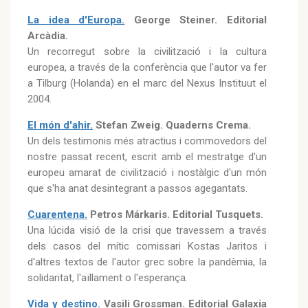
La idea d'Europa.
George Steiner. Editorial
Arcàdia.
Un recorregut sobre la civilització i la cultura
europea, a través de la conferència que l'autor va fer
a Tilburg (Holanda) en el marc del Nexus Instituut el
2004.
El món d'ahir.
Stefan Zweig. Quaderns Crema.
Un dels testimonis més atractius i commovedors del
nostre passat recent, escrit amb el mestratge d'un
europeu amarat de civilització i nostàlgic d'un món
que s'ha anat desintegrant a passos agegantats.
Cuarentena.
Petros Márkaris. Editorial Tusquets.
Una lúcida visió de la crisi que travessem a través
dels casos del mític comissari Kostas Jaritos i
d'altres textos de l'autor grec sobre la pandèmia, la
solidaritat, l'aïllament o l'esperança.
Vida y destino.
Vasili Grossman. Editorial Galaxia