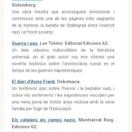
Gutemberg.
Una obra mestra que aconsegueix emocionar i
commoure amb una de les pàgines més sagnants
de la història: la batalla de Stalingrad entre l'exèrcit
nazi i el front soviètic.
Guerra i pau.
Lev Tolstoi. Editorial Edicions 62.
Un dels clàssics indiscutibles de la literatura
universal, on el gran autor rus ens ofereix una
novel·la històrica sobre l'aristocràcia russa en el
temps de les guerres napoleòniques.
El diari d'Anne Frank
. Debutxaca.
Un testimoni únic sobre l'horror i la barbàrie nazi, i
sobre els sentiments i les experiències viscudes per
una nena jueva de tretze anys reclosa amb la seva
família per fugir de l'Holocaust.
Els catalans als camps nazis.
Montserrat Roig.
Edicions 62.