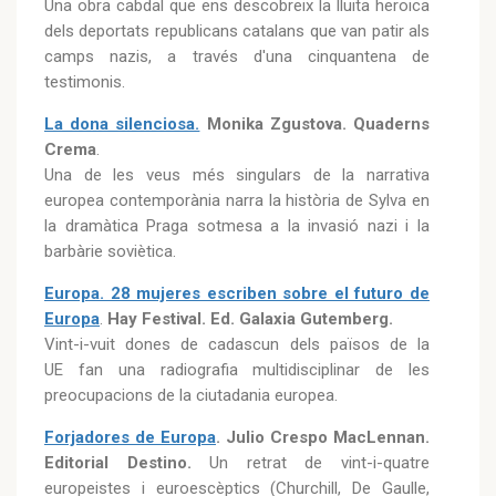
Una obra cabdal que ens descobreix la lluita heroica
dels deportats republicans catalans que van patir als
camps nazis, a través d'una cinquantena de
testimonis.
La dona silenciosa.
Monika Zgustova. Quaderns
Crema
.
Una de les veus més singulars de la narrativa
europea contemporània narra la història de Sylva en
la dramàtica Praga sotmesa a la invasió nazi i la
barbàrie soviètica.
Europa. 28 mujeres escriben sobre el futuro de
Europa
.
Hay Festival. Ed. Galaxia Gutemberg.
Vint-i-vuit dones de cadascun dels països de la
UE fan una radiografia multidisciplinar de les
preocupacions de la ciutadania europea.
Forjadores de Europa
. Julio Crespo MacLennan.
Editorial Destino.
Un retrat de vint-i-quatre
europeistes i euroescèptics (Churchill, De Gaulle,