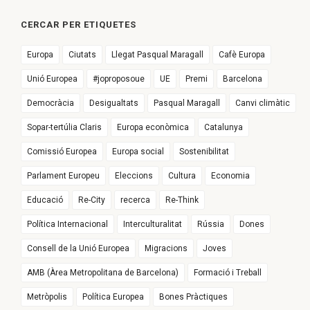
CERCAR PER ETIQUETES
Europa
Ciutats
Llegat Pasqual Maragall
Cafè Europa
Unió Europea
#joproposoue
UE
Premi
Barcelona
Democràcia
Desigualtats
Pasqual Maragall
Canvi climàtic
Sopar-tertúlia Claris
Europa econòmica
Catalunya
Comissió Europea
Europa social
Sostenibilitat
Parlament Europeu
Eleccions
Cultura
Economia
Educació
Re-City
recerca
Re-Think
Política Internacional
Interculturalitat
Rússia
Dones
Consell de la Unió Europea
Migracions
Joves
AMB (Àrea Metropolitana de Barcelona)
Formació i Treball
Metròpolis
Política Europea
Bones Pràctiques