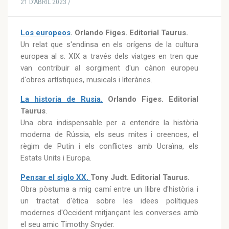
21 D’ABRIL 2023 /
Los europeos
. Orlando Figes. Editorial Taurus.
Un relat que s'endinsa en els orígens de la cultura
europea al s. XIX a través dels viatges en tren que
van contribuir al sorgiment d'un cànon europeu
d'obres artístiques, musicals i literàries.
La historia de Rusia.
Orlando Figes. Editorial
Taurus
.
Una obra indispensable per a entendre la història
moderna de Rússia, els seus mites i creences, el
règim de Putin i els conflictes amb Ucraïna, els
Estats Units i Europa.
Pensar el siglo XX.
Tony Judt. Editorial Taurus.
Obra pòstuma a mig camí entre un llibre d'història i
un tractat d'ètica sobre les idees polítiques
modernes d'Occident mitjançant les converses amb
el seu amic Timothy Snyder.