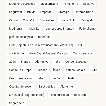
Eleccions europees
Medi ambient
Feminisme
Espanya
Seguretat
Brexit
Empordà
Euroregió
Extrema Dreta
Girona
Covid-19
Brussel·les
Estats Units
Refugiats
Mediterrani
Mobilitat
sector agroalimentari
Federalisme
política espanyola
manifest
ODS (Objectius de Desenvolupament Sostenible)
PSC
socialisme
Arxiu Digital Pasqual Maragall
Transparència
2018
França
Alemanya
Itàlia
Consell Europeu
Consell d'Europa
Balcans
Àfrica
Xarxes Socials
LGTB
Crisi humanitària
Estatut
Re-Plan
Lleida
Qualitat de govern
Salut pública
Alzheimer
SPI (Social Progress Index)
Fons europeus
Habitatge
Segregació