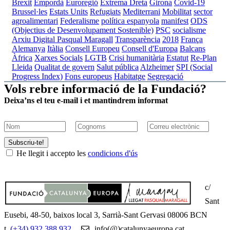
Brexit
Empordà
Euroregió
Extrema Dreta
Girona
Covid-19
Brussel·les
Estats Units
Refugiats
Mediterrani
Mobilitat
sector
agroalimentari
Federalisme
política espanyola
manifest
ODS
(Objectius de Desenvolupament Sostenible)
PSC
socialisme
Arxiu Digital Pasqual Maragall
Transparència
2018
França
Alemanya
Itàlia
Consell Europeu
Consell d'Europa
Balcans
Àfrica
Xarxes Socials
LGTB
Crisi humanitària
Estatut
Re-Plan
Lleida
Qualitat de govern
Salut pública
Alzheimer
SPI (Social
Progress Index)
Fons europeus
Habitatge
Segregació
Vols rebre informació de la Fundació?
Deixa’ns el teu e-mail i et mantindrem informat
Subscriu-te!
He llegit i accepto les
condicions d'ús
c/
Sant
Eusebi, 48-50, baixos local 3, Sarrià-Sant Gervasi 08006 BCN
t.
(+34) 932 388 932
info(@)catalunyaeuropa.cat