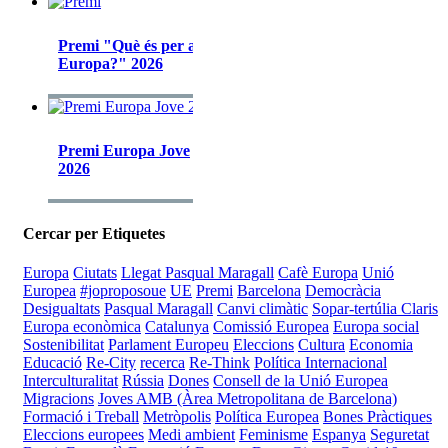
Premi "Què és per a tu
Europa?" 2026
Premi Europa Jove
2026
Cercar per Etiquetes
Europa
Ciutats
Llegat Pasqual Maragall
Cafè Europa
Unió
Europea
#joproposoue
UE
Premi
Barcelona
Democràcia
Desigualtats
Pasqual Maragall
Canvi climàtic
Sopar-tertúlia Claris
Europa econòmica
Catalunya
Comissió Europea
Europa social
Sostenibilitat
Parlament Europeu
Eleccions
Cultura
Economia
Educació
Re-City
recerca
Re-Think
Política Internacional
Interculturalitat
Rússia
Dones
Consell de la Unió Europea
Migracions
Joves
AMB (Àrea Metropolitana de Barcelona)
Formació i Treball
Metròpolis
Política Europea
Bones Pràctiques
Eleccions europees
Medi ambient
Feminisme
Espanya
Seguretat