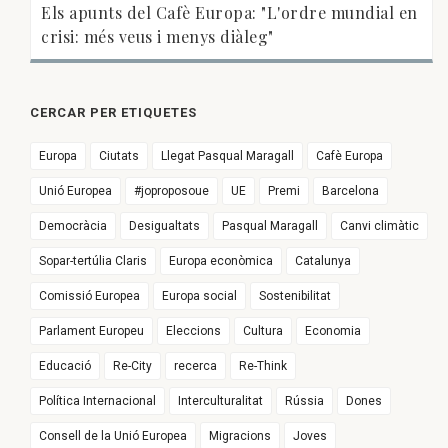
Els apunts del Cafè Europa: "L'ordre mundial en
crisi: més veus i menys diàleg"
CERCAR PER ETIQUETES
Europa
Ciutats
Llegat Pasqual Maragall
Cafè Europa
Unió Europea
#joproposoue
UE
Premi
Barcelona
Democràcia
Desigualtats
Pasqual Maragall
Canvi climàtic
Sopar-tertúlia Claris
Europa econòmica
Catalunya
Comissió Europea
Europa social
Sostenibilitat
Parlament Europeu
Eleccions
Cultura
Economia
Educació
Re-City
recerca
Re-Think
Política Internacional
Interculturalitat
Rússia
Dones
Consell de la Unió Europea
Migracions
Joves