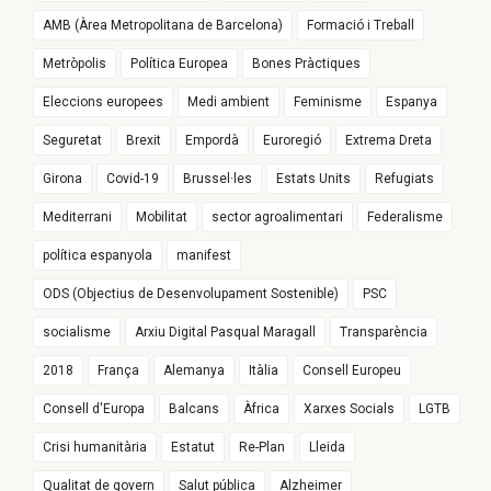
AMB (Àrea Metropolitana de Barcelona)
Formació i Treball
Metròpolis
Política Europea
Bones Pràctiques
Eleccions europees
Medi ambient
Feminisme
Espanya
Seguretat
Brexit
Empordà
Euroregió
Extrema Dreta
Girona
Covid-19
Brussel·les
Estats Units
Refugiats
Mediterrani
Mobilitat
sector agroalimentari
Federalisme
política espanyola
manifest
ODS (Objectius de Desenvolupament Sostenible)
PSC
socialisme
Arxiu Digital Pasqual Maragall
Transparència
2018
França
Alemanya
Itàlia
Consell Europeu
Consell d'Europa
Balcans
Àfrica
Xarxes Socials
LGTB
Crisi humanitària
Estatut
Re-Plan
Lleida
Qualitat de govern
Salut pública
Alzheimer