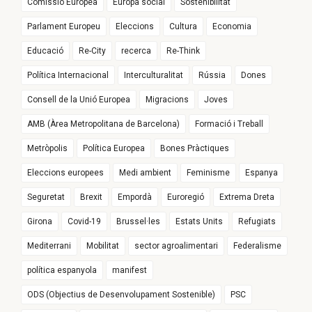
Comissió Europea
Europa social
Sostenibilitat
Parlament Europeu
Eleccions
Cultura
Economia
Educació
Re-City
recerca
Re-Think
Política Internacional
Interculturalitat
Rússia
Dones
Consell de la Unió Europea
Migracions
Joves
AMB (Àrea Metropolitana de Barcelona)
Formació i Treball
Metròpolis
Política Europea
Bones Pràctiques
Eleccions europees
Medi ambient
Feminisme
Espanya
Seguretat
Brexit
Empordà
Euroregió
Extrema Dreta
Girona
Covid-19
Brussel·les
Estats Units
Refugiats
Mediterrani
Mobilitat
sector agroalimentari
Federalisme
política espanyola
manifest
ODS (Objectius de Desenvolupament Sostenible)
PSC