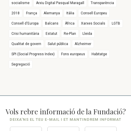
socialisme
Arxiu Digital Pasqual Maragall
Transparència
2018
França
Alemanya
Itàlia
Consell Europeu
Consell d'Europa
Balcans
Àfrica
Xarxes Socials
LGTB
Crisi humanitària
Estatut
Re-Plan
Lleida
Qualitat de govern
Salut pública
Alzheimer
SPI (Social Progress Index)
Fons europeus
Habitatge
Segregació
Vols rebre informació de la Fundació?
DEIXA’NS EL TEU E-MAIL I ET MANTINDREM INFORMAT