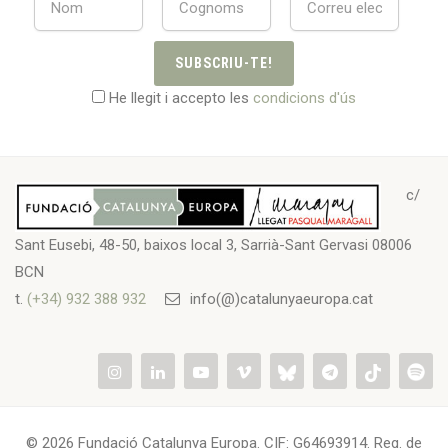
SUBSCRIU-TE!
He llegit i accepto les
condicions d'ús
c/
Sant Eusebi, 48-50, baixos local 3, Sarrià-Sant Gervasi 08006
BCN
t.
(+34) 932 388 932
info(@)catalunyaeuropa.cat
© 2026 Fundació Catalunya Europa. CIF: G64693914. Reg. de