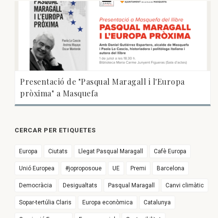
Presentació de "Pasqual Maragall i l'Europa
pròxima" a Masquefa
CERCAR PER ETIQUETES
Europa
Ciutats
Llegat Pasqual Maragall
Cafè Europa
Unió Europea
#joproposoue
UE
Premi
Barcelona
Democràcia
Desigualtats
Pasqual Maragall
Canvi climàtic
Sopar-tertúlia Claris
Europa econòmica
Catalunya