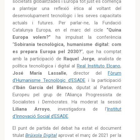
societats globalitzades i Europa tot just es comença
a plantejar una reflexió ètica al voltant del
desenvolupament tecnològic i les seves capacitats
actuals i futures. Per parlar-ne, la Fundació
Catalunya Europa, en el marc del cicle
“Quina
Europa volem?”
ha impulsat la conferència
“
Sobirania tecnològica, humanisme digital: com
es prepara Europa pel 2030?
”, que ha comptat
amb la participació de
Raquel Jorge
, analista de
política tecnològica i digital al
Real Instituto Elcano
,
José María Lassalle
, director del
Fòrum
d'Humanisme Tecnològic d'ESADE
i la participació
d’
Ibán García del Blanco
, diputat al Parlament
Europeu pel grup de l'Aliança Progressista de
Socialistes i Demòcrates. Ha moderat la sessió
Liliana Arroyo
, investigadora de l’
Institut
d'Innovació Social d’ESADE
.
El punt de partida del debat ha estat el document
titulat
Brúixola Digital
aprovat el març de 2021 per la