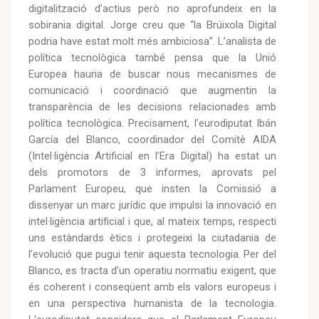
digitalització d’actius però no aprofundeix en la
sobirania digital. Jorge creu que “la Brúixola Digital
podria have estat molt més ambiciosa”. L’analista de
política tecnològica també pensa que la Unió
Europea hauria de buscar nous mecanismes de
comunicació i coordinació que augmentin la
transparència de les decisions relacionades amb
política tecnològica. Precisament, l’eurodiputat Ibán
García del Blanco, coordinador del Comitè AIDA
(Intel·ligència Artificial en l’Era Digital) ha estat un
dels promotors de 3 informes, aprovats pel
Parlament Europeu, que insten la Comissió a
dissenyar un marc jurídic que impulsi la innovació en
intel·ligència artificial i que, al mateix temps, respecti
uns estàndards ètics i protegeixi la ciutadania de
l’evolució que pugui tenir aquesta tecnologia. Per del
Blanco, es tracta d’un operatiu normatiu exigent, que
és coherent i conseqüent amb els valors europeus i
en una perspectiva humanista de la tecnologia.