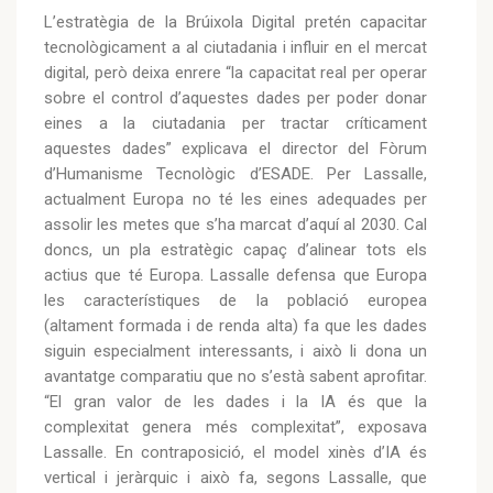
L’estratègia de la Brúixola Digital pretén capacitar
tecnològicament a al ciutadania i influir en el mercat
digital, però deixa enrere “la capacitat real per operar
sobre el control d’aquestes dades per poder donar
eines a la ciutadania per tractar críticament
aquestes dades” explicava el director del Fòrum
d’Humanisme Tecnològic d’ESADE. Per Lassalle,
actualment Europa no té les eines adequades per
assolir les metes que s’ha marcat d’aquí al 2030. Cal
doncs, un pla estratègic capaç d’alinear tots els
actius que té Europa. Lassalle defensa que Europa
les característiques de la població europea
(altament formada i de renda alta) fa que les dades
siguin especialment interessants, i això li dona un
avantatge comparatiu que no s’està sabent aprofitar.
“El gran valor de les dades i la IA és que la
complexitat genera més complexitat”, exposava
Lassalle. En contraposició, el model xinès d’IA és
vertical i jeràrquic i això fa, segons Lassalle, que