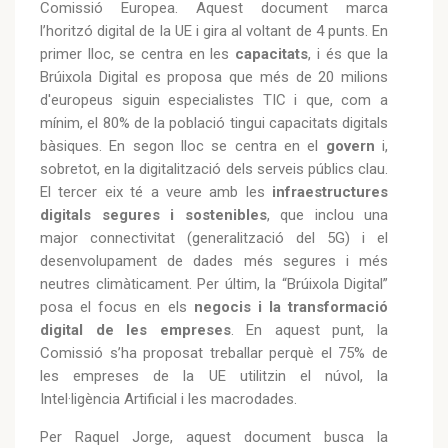
Comissió Europea. Aquest document marca
l’horitzó digital de la UE i gira al voltant de 4 punts. En
primer lloc, se centra en les
capacitats
, i és que la
Brúixola Digital es proposa que més de 20 milions
d'europeus siguin especialistes TIC i que, com a
mínim, el 80% de la població tingui capacitats digitals
bàsiques. En segon lloc se centra en el
govern
i,
sobretot, en la digitalització dels serveis públics clau.
El tercer eix té a veure amb les
infraestructures
digitals segures i sostenibles
, que inclou una
major connectivitat (generalització del 5G) i el
desenvolupament de dades més segures i més
neutres climàticament. Per últim, la “Brúixola Digital”
posa el focus en els
negocis i la transformació
digital de les empreses
. En aquest punt, la
Comissió s’ha proposat treballar perquè el 75% de
les empreses de la UE utilitzin el núvol, la
Intel·ligència Artificial i les macrodades.
Per Raquel Jorge, aquest document busca la