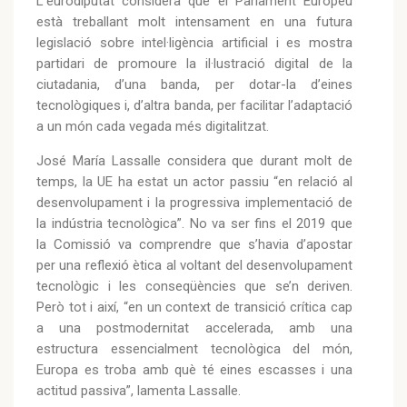
L'eurodiputat considera que el Parlament Europeu
està treballant molt intensament en una futura
legislació sobre intel·ligència artificial i es mostra
partidari de promoure la il·lustració digital de la
ciutadania, d’una banda, per dotar-la d’eines
tecnològiques i, d’altra banda, per facilitar l’adaptació
a un món cada vegada més digitalitzat.
José María Lassalle considera que durant molt de
temps, la UE ha estat un actor passiu “en relació al
desenvolupament i la progressiva implementació de
la indústria tecnològica”. No va ser fins el 2019 que
la Comissió va comprendre que s’havia d’apostar
per una reflexió ètica al voltant del desenvolupament
tecnològic i les conseqüències que se’n deriven.
Però tot i així, “en un context de transició crítica cap
a una postmodernitat accelerada, amb una
estructura essencialment tecnològica del món,
Europa es troba amb què té eines escasses i una
actitud passiva”, lamenta Lassalle.