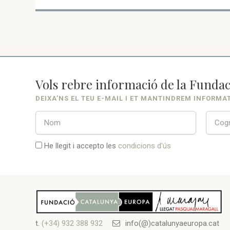
Vols rebre informació de la Fundac
DEIXA’NS EL TEU E-MAIL I ET MANTINDREM INFORMA
He llegit i accepto les
condicions d'ús
t.
(+34) 932 388 932
info(@)catalunyaeuropa.cat