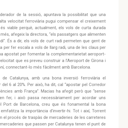
derador de la sessió, apuntava la possibilitat que una
’alta velocitat ferroviària pugui compensar el creixement
 és viable perquè, actualment, els vols de curta durada
més, afegeix la directora, “els passatgers que alimenten
adi”. És a dir, els vols de curt radi permeten que gent de
na per fer escala a vols de llarg radi, una de les claus per
ha apostat per fomentar la complementarietat aeroport-
velocitat que es preveu construir a l’Aeroport de Girona i
ironí, connectant-lo més fàcilment amb Barcelona.
 de Catalunya, amb una bona inversió ferroviària el
del 6 al 20%. Per això, ha dit, cal “apostar pel Corredor
reqüències amb França”. Macias ha afegit però que “sense
den fer, i això passa necessàriament per acordar uns
del Port de Barcelona, creu que és fonamental la bona
emfatitza la importància d'invertir-hi. Tot i així, Torrent
en el procés de traspàs de mercaderies de les carreteres
 de mercaderies que passen per Catalunya tenen el punt de