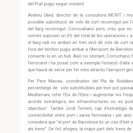
del Prat pugui seguir creixent.
Andreu Ulied, director de la consultora MCRIT i mo
possible substitució de vols de curt recorregut per l
del llarg recorregut. Corrocahano però, creu que no
només suposen un 6% del total de les operacions i, a 
el llarg radi no arriben en tren sinó de vols de curt r
fora del territori pugui arribar a l’Aeroport de Barcelo
convertir-lo en un
hub
. Això no obstant, Corrochano 
ferrocarril i ha posat com a exemple l’estació d’alta 
que haurà de servir per fer més atractiu l’aeroport g
Per Pere Macias, coordinador del Pla de Rodalies
percentatge de vols substituïbles pel tren pot passar 
Mediterrani, refer l’Eix de l’Ebre i augmentar les f
acords estratègics, les infraestructures no es po
objectius”. També Jordi Torrent, cap d’estratègia 
connectivitat entre port i xarxa ferroviària i per això 
considera que “el port de Barcelona és un cas d’èxit 
als trens”. De fet, afegeix, la major part dels trens