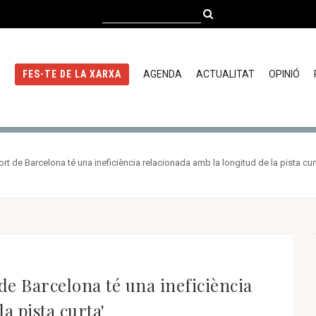
AGENDA
ACTUALITAT
OPINIÓ
FES-TE DE LA XARXA
rt de Barcelona té una ineficiència relacionada amb la longitud de la pista cur
de Barcelona té una ineficiència
a pista curta'