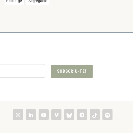
Habitatge
Segregació
SUBSCRIU-TE!