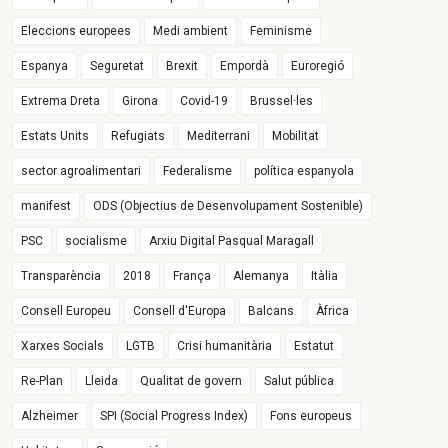
Eleccions europees
Medi ambient
Feminisme
Espanya
Seguretat
Brexit
Empordà
Euroregió
Extrema Dreta
Girona
Covid-19
Brussel·les
Estats Units
Refugiats
Mediterrani
Mobilitat
sector agroalimentari
Federalisme
política espanyola
manifest
ODS (Objectius de Desenvolupament Sostenible)
PSC
socialisme
Arxiu Digital Pasqual Maragall
Transparència
2018
França
Alemanya
Itàlia
Consell Europeu
Consell d'Europa
Balcans
Àfrica
Xarxes Socials
LGTB
Crisi humanitària
Estatut
Re-Plan
Lleida
Qualitat de govern
Salut pública
Alzheimer
SPI (Social Progress Index)
Fons europeus