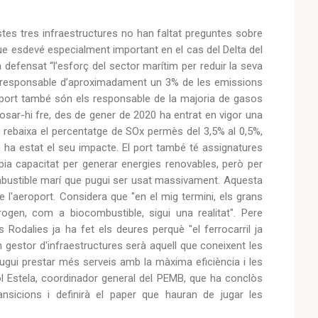
uestes tres infraestructures no han faltat preguntes sobre
 que esdevé especialment important en el cas del Delta del
 defensat “l’esforç del sector marítim per reduir la seva
és responsable d’aproximadament un 3% de les emissions
l port també són els responsable de la majoria de gasos
posar-hi fre, des de gener de 2020 ha entrat en vigor una
e rebaixa el percentatge de SOx permès del 3,5% al 0,5%,
in ha estat el seu impacte. El port també té assignatures
òpia capacitat per generar energies renovables, però per
combustible marí que pugui ser usat massivament. Aquesta
 l'aeroport. Considera que "en el mig termini, els grans
drogen, com a biocombustible, sigui una realitat". Pere
Rodalies ja ha fet els deures perquè "el ferrocarril ja
 gestor d'infraestructures serà aquell que coneixent les
- pugui prestar més serveis amb la màxima eficiència i les
ol Estela, coordinador general del PEMB, que ha conclòs
ansicions i definirà el paper que hauran de jugar les