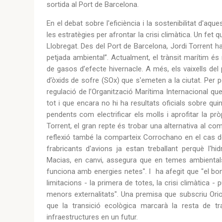
sortida al Port de Barcelona.
En el debat sobre l'eficiència i la sostenibilitat d'aq
les estratègies per afrontar la crisi climàtica. Un fet
Llobregat. Des del Port de Barcelona, Jordi Torrent ha
petjada ambiental”. Actualment, el trànsit marítim 
de gasos d’efecte hivernacle. A més, els vaixells de
d’òxids de sofre (SOx) que s'emeten a la ciutat. Per 
regulació de l’Organització Marítima Internacional qu
tot i que encara no hi ha resultats oficials sobre qu
pendents com electrificar els molls i aprofitar la pr
Torrent, el gran repte és trobar una alternativa al 
reflexió també la comparteix Corrochano en el cas de
frabricants d'avions ja estan treballant perquè l'hi
Macias, en canvi, assegura que en temes ambientals 
funciona amb energies netes". I ha afegit que "el bon
limitacions - la primera de totes, la crisi climàtica 
menors externalitats". Una premisa que subscriu Ori
que la transició ecològica marcarà la resta de tr
infraestructures en un futur.