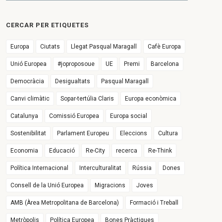
CERCAR PER ETIQUETES
Europa
Ciutats
Llegat Pasqual Maragall
Cafè Europa
Unió Europea
#joproposoue
UE
Premi
Barcelona
Democràcia
Desigualtats
Pasqual Maragall
Canvi climàtic
Sopar-tertúlia Claris
Europa econòmica
Catalunya
Comissió Europea
Europa social
Sostenibilitat
Parlament Europeu
Eleccions
Cultura
Economia
Educació
Re-City
recerca
Re-Think
Política Internacional
Interculturalitat
Rússia
Dones
Consell de la Unió Europea
Migracions
Joves
AMB (Àrea Metropolitana de Barcelona)
Formació i Treball
Metròpolis
Política Europea
Bones Pràctiques