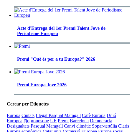
Acte d'Entrega del 1er Premi Talent Jove de
Periodisme Europeu
Premi "Què és per a tu Europa?" 2026
Premi Europa Jove 2026
Cercar per Etiquetes
Europa
Ciutats
Llegat Pasqual Maragall
Cafè Europa
Unió
Europea
#joproposoue
UE
Premi
Barcelona
Democràcia
Desigualtats
Pasqual Maragall
Canvi climàtic
Sopar-tertúlia Claris
Europa econòmica
Catalunya
Comissió Europea
Europa social