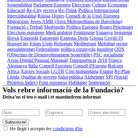
Sostenibilitat
Parlament Europeu
Eleccions
Cultura
Economia
Educació
Re-City
recerca
Re-Think
Política Internacional
Interculturalitat
Rússia
Dones
Consell de la Unió Europea
Migracions
Joves
AMB (Àrea Metropolitana de Barcelona)
Formació i Treball
Metròpolis
Política Europea
Bones Pràctiques
Eleccions europees
Medi ambient
Feminisme
Espanya
Seguretat
Brexit
Empordà
Euroregió
Extrema Dreta
Girona
Covid-19
Brussel·les
Estats Units
Refugiats
Mediterrani
Mobilitat
sector
agroalimentari
Federalisme
política espanyola
manifest
ODS
(Objectius de Desenvolupament Sostenible)
PSC
socialisme
Arxiu Digital Pasqual Maragall
Transparència
2018
França
Alemanya
Itàlia
Consell Europeu
Consell d'Europa
Balcans
Àfrica
Xarxes Socials
LGTB
Crisi humanitària
Estatut
Re-Plan
Lleida
Qualitat de govern
Salut pública
Alzheimer
SPI (Social
Progress Index)
Fons europeus
Habitatge
Segregació
Vols rebre informació de la Fundació?
Deixa’ns el teu e-mail i et mantindrem informat
Subscriu-te!
He llegit i accepto les
condicions d'ús