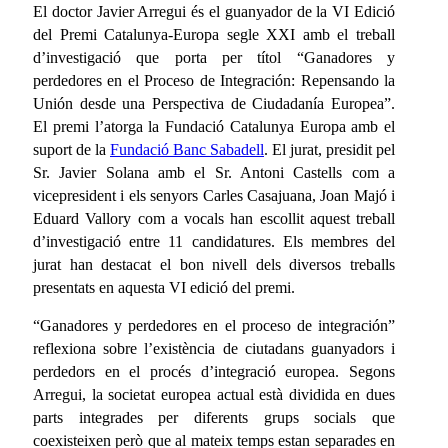
El doctor Javier Arregui és el guanyador de la VI Edició
del Premi Catalunya-Europa segle XXI amb el treball
d’investigació que porta per títol “Ganadores y
perdedores en el Proceso de Integración: Repensando la
Unión desde una Perspectiva de Ciudadanía Europea”.
El premi l’atorga la Fundació Catalunya Europa amb el
suport de la
Fundació Banc Sabadell
. El jurat, presidit pel
Sr. Javier Solana amb el Sr. Antoni Castells com a
vicepresident i els senyors Carles Casajuana, Joan Majó i
Eduard Vallory com a vocals han escollit aquest treball
d’investigació entre 11 candidatures. Els membres del
jurat han destacat el bon nivell dels diversos treballs
presentats en aquesta VI edició del premi.
“Ganadores y perdedores en el proceso de integración”
reflexiona sobre l’existència de ciutadans guanyadors i
perdedors en el procés d’integració europea. Segons
Arregui, la societat europea actual està dividida en dues
parts integrades per diferents grups socials que
coexisteixen però que al mateix temps estan separades en