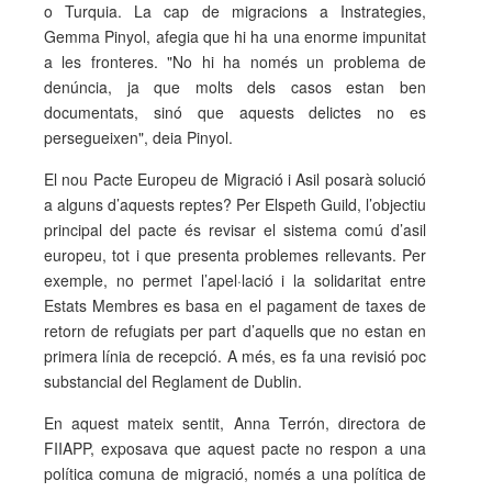
o Turquia. La cap de migracions a Instrategies,
Gemma Pinyol, afegia que hi ha una enorme impunitat
a les fronteres. "No hi ha només un problema de
denúncia, ja que molts dels casos estan ben
documentats, sinó que aquests delictes no es
persegueixen", deia Pinyol.
El nou Pacte Europeu de Migració i Asil posarà solució
a alguns d’aquests reptes? Per Elspeth Guild, l’objectiu
principal del pacte és revisar el sistema comú d’asil
europeu, tot i que presenta problemes rellevants. Per
exemple, no permet l’apel·lació i la solidaritat entre
Estats Membres es basa en el pagament de taxes de
retorn de refugiats per part d’aquells que no estan en
primera línia de recepció. A més, es fa una revisió poc
substancial del Reglament de Dublin.
En aquest mateix sentit, Anna Terrón, directora de
FIIAPP, exposava que aquest pacte no respon a una
política comuna de migració, només a una política de