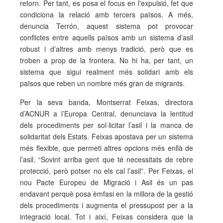
retorn. Per tant, es posa el focus en l'expulsió, fet que
condiciona la relació amb tercers països. A més,
denuncia Terrón, aquest sistema pot provocar
conflictes entre aquells països amb un sistema d’asil
robust i d’altres amb menys tradició, però que es
troben a prop de la frontera. No hi ha, per tant, un
sistema que sigui realment més solidari amb els
països que reben un nombre més gran de migrants.
Per la seva banda, Montserrat Feixas, directora
d’ACNUR a l’Europa Central, denunciava la lentitud
dels procediments per sol·licitar l’asil i la manca de
solidaritat dels Estats. Feixas apostava per un sistema
més flexible, que permeti altres opcions més enllà de
l’asil. “Sovint arriba gent que té necessitats de rebre
protecció, però potser no els cal l’asil”. Per Feixas, el
nou Pacte Europeu de Migració i Asil és un pas
endavant perquè posa èmfasi en la millora de la gestió
dels procediments i augmenta el pressupost per a la
integració local. Tot i així, Feixas considera que la