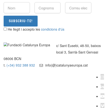
SUBSCRIU-TE!
He llegit i accepto les
condicions d'ús
c/ Sant Eusebi, 48-50, baixos
local 3, Sarrià-Sant Gervasi
08006 BCN
t.
(+34) 932 388 932
info(@)catalunyaeuropa.cat