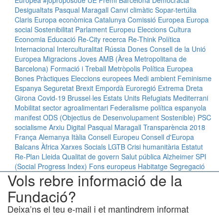
Europea
#joproposoue
UE
Premi
Barcelona
Democràcia
Desigualtats
Pasqual Maragall
Canvi climàtic
Sopar-tertúlia
Claris
Europa econòmica
Catalunya
Comissió Europea
Europa
social
Sostenibilitat
Parlament Europeu
Eleccions
Cultura
Economia
Educació
Re-City
recerca
Re-Think
Política
Internacional
Interculturalitat
Rússia
Dones
Consell de la Unió
Europea
Migracions
Joves
AMB (Àrea Metropolitana de
Barcelona)
Formació i Treball
Metròpolis
Política Europea
Bones Pràctiques
Eleccions europees
Medi ambient
Feminisme
Espanya
Seguretat
Brexit
Empordà
Euroregió
Extrema Dreta
Girona
Covid-19
Brussel·les
Estats Units
Refugiats
Mediterrani
Mobilitat
sector agroalimentari
Federalisme
política espanyola
manifest
ODS (Objectius de Desenvolupament Sostenible)
PSC
socialisme
Arxiu Digital Pasqual Maragall
Transparència
2018
França
Alemanya
Itàlia
Consell Europeu
Consell d'Europa
Balcans
Àfrica
Xarxes Socials
LGTB
Crisi humanitària
Estatut
Re-Plan
Lleida
Qualitat de govern
Salut pública
Alzheimer
SPI
(Social Progress Index)
Fons europeus
Habitatge
Segregació
Vols rebre informació de la
Fundació?
Deixa’ns el teu e-mail i et mantindrem informat