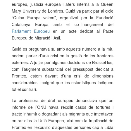
europeu, justícia europea i afers interns a la Queen
Mary University de Londres. Guild va participar al cicle
“Quina Europa volem”, organitzat per la Fundació
Catalunya Europa amb el co-finançament del
Parlament Europeu
en un acte dedicat al Pacte
Europeu de Migració i Asil.
Guild es preguntava si, amb aquests número a la mà,
podem parlar d’una crisi en la gestió de les fronteres
externes. A jutjar per algunes decisions de Brussel·les,
com l’augment substancial del pressupost dedicat a
Frontex, estem davant d’una crisi de dimensions
considerables, malgrat que les estadístiques indiquen
tot el contrari.
La professora de dret europeu denunciava que un
informe de l’ONU havia recollit casos de tortures i
tracte inhumà o degradant als migrants que intentaven
entrar dins la Unió Europea, així com la implicació de
Frontex en l’expulsió d’aquestes persones cap a Líbia