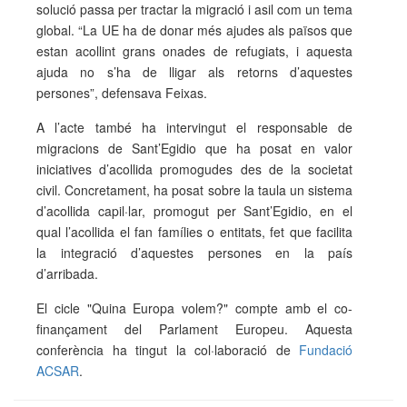
solució passa per tractar la migració i asil com un tema
global. “La UE ha de donar més ajudes als països que
estan acollint grans onades de refugiats, i aquesta
ajuda no s’ha de lligar als retorns d’aquestes
persones”, defensava Feixas.
A l’acte també ha intervingut el responsable de
migracions de Sant’Egidio que ha posat en valor
iniciatives d’acollida promogudes des de la societat
civil. Concretament, ha posat sobre la taula un sistema
d’acollida capil·lar, promogut per Sant’Egidio, en el
qual l’acollida el fan famílies o entitats, fet que facilita
la integració d’aquestes persones en la país
d’arribada.
El cicle "Quina Europa volem?" compte amb el co-
finançament del Parlament Europeu. Aquesta
conferència ha tingut la col·laboració de
Fundació
ACSAR
.