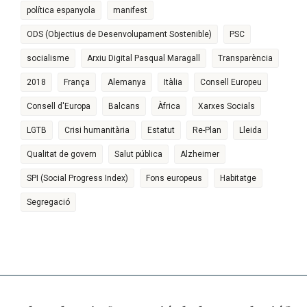
política espanyola
manifest
ODS (Objectius de Desenvolupament Sostenible)
PSC
socialisme
Arxiu Digital Pasqual Maragall
Transparència
2018
França
Alemanya
Itàlia
Consell Europeu
Consell d'Europa
Balcans
Àfrica
Xarxes Socials
LGTB
Crisi humanitària
Estatut
Re-Plan
Lleida
Qualitat de govern
Salut pública
Alzheimer
SPI (Social Progress Index)
Fons europeus
Habitatge
Segregació