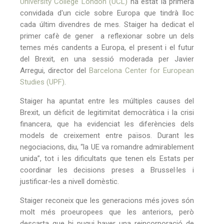
University College London (UCL)
ha estat la primera
convidada d'un cicle sobre Europa que tindrà lloc
cada últim divendres de mes. Staiger ha dedicat el
primer cafè de gener a reflexionar sobre un dels
temes més candents a Europa, el present i el futur
del Brexit, en una sessió moderada per Javier
Arregui, director del
Barcelona Center for European
Studies (UPF)
.
Staiger ha apuntat entre les múltiples causes del
Brexit, un dèficit de legitimitat democràtica i la crisi
financera, que ha evidenciat les diferències dels
models de creixement entre països. Durant les
negociacions, diu, “la UE va romandre admirablement
unida”, tot i les dificultats que tenen els Estats per
coordinar les decisions preses a Brussel·les i
justificar-les a nivell domèstic.
Staiger reconeix que les generacions més joves són
molt més proeuropees que les anteriors, però
descarta que hi pugui haver una reincorporació de