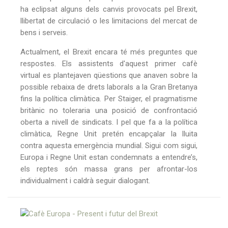
ha eclipsat alguns dels canvis provocats pel Brexit,
llibertat de circulació o les limitacions del mercat de
bens i serveis.
Actualment, el Brexit encara té més preguntes que
respostes. Els assistents d'aquest primer cafè
virtual es plantejaven qüestions que anaven sobre la
possible rebaixa de drets laborals a la Gran Bretanya
fins la política climàtica. Per Staiger, el pragmatisme
britànic no toleraria una posició de confrontació
oberta a nivell de sindicats. I pel que fa a la política
climàtica, Regne Unit pretén encapçalar la lluita
contra aquesta emergència mundial. Sigui com sigui,
Europa i Regne Unit estan condemnats a entendre’s,
els reptes són massa grans per afrontar-los
individualment i caldrà seguir dialogant.