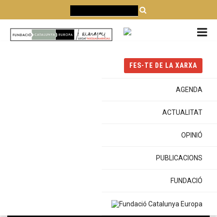
CATALÀ
CASTELLANO
ENGLISH
FES-TE DE LA XARXA
Portada
Actualitat
Debats
Cafè Europa - Present i futur del Brexit
AGENDA
ACTUALITAT
DEBATS
OPINIÓ
AMB UTA STAIGER
PUBLICACIONS
Cafè Europa - Present i futur del
FUNDACIÓ
Brexit