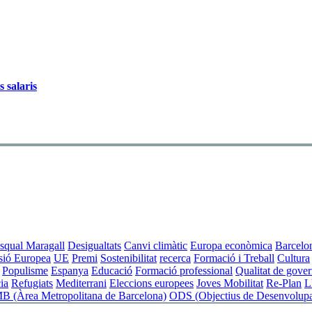
s salaris
squal Maragall
Desigualtats
Canvi climàtic
Europa econòmica
Barcelo
sió Europea
UE
Premi
Sostenibilitat
recerca
Formació i Treball
Cultura
Populisme
Espanya
Educació
Formació professional
Qualitat de gove
ia
Refugiats
Mediterrani
Eleccions europees
Joves
Mobilitat
Re-Plan
L
 (Àrea Metropolitana de Barcelona)
ODS (Objectius de Desenvolupa