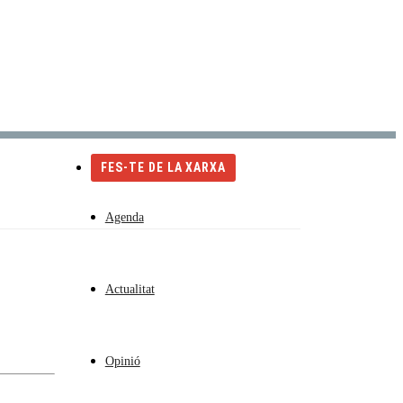
Català
Castellano
English
FES-TE DE LA XARXA
Agenda
Actualitat
Opinió