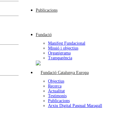
Publicacions
Fundació
Manifest Fundacional
Missió i objectius
Organigrama
Transparència
Objectius
Recerca
Actualitat
Testimonis
Publicacions
Arxiu Digital Pasqual Maragall