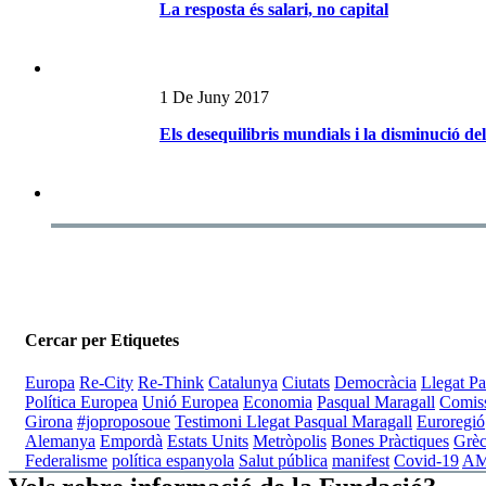
La resposta és salari, no capital
1 De Juny 2017
Els desequilibris mundials i la disminució del
Cercar per Etiquetes
Europa
Re-City
Re-Think
Catalunya
Ciutats
Democràcia
Llegat Pa
Política Europea
Unió Europea
Economia
Pasqual Maragall
Comis
Girona
#joproposoue
Testimoni Llegat Pasqual Maragall
Euroregió
Alemanya
Empordà
Estats Units
Metròpolis
Bones Pràctiques
Grèc
Federalisme
política espanyola
Salut pública
manifest
Covid-19
AMB