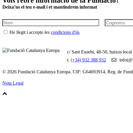
Vols rebre informació de la Fundació?
Deixa’ns el teu e-mail i et mantindrem informat
He llegit i accepto les
condicions d'ús
c/ Sant Eusebi, 48-50, baixos loca
t.
(+34) 932 388 932
info(@)
© 2026 Fundació Catalunya Europa. CIF: G64693914. Reg. de Fun
Nota Legal