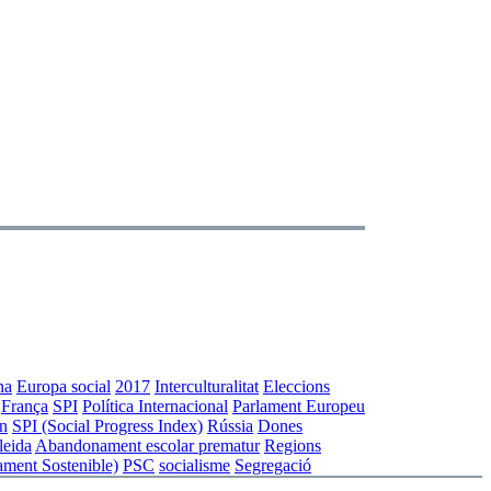
na
Europa social
2017
Interculturalitat
Eleccions
França
SPI
Política Internacional
Parlament Europeu
rn
SPI (Social Progress Index)
Rússia
Dones
leida
Abandonament escolar prematur
Regions
ment Sostenible)
PSC
socialisme
Segregació