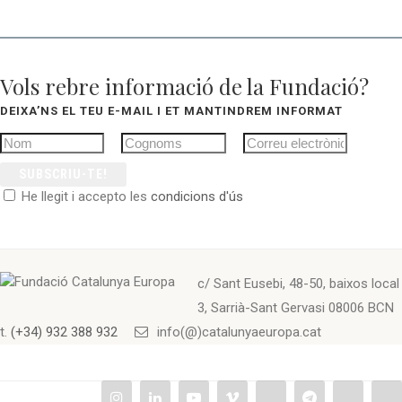
Vols rebre informació de la Fundació?
DEIXA’NS EL TEU E-MAIL I ET MANTINDREM INFORMAT
SUBSCRIU-TE!
He llegit i accepto les
condicions d'ús
c/ Sant Eusebi, 48-50, baixos local
3, Sarrià-Sant Gervasi 08006 BCN
t.
(+34) 932 388 932
info(@)catalunyaeuropa.cat