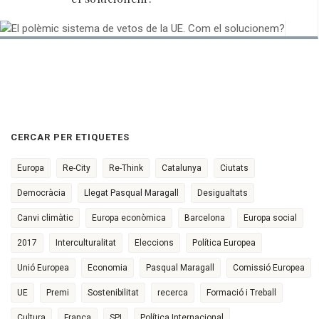
CERCAR PER ETIQUETES
Europa
Re-City
Re-Think
Catalunya
Ciutats
Democràcia
Llegat Pasqual Maragall
Desigualtats
Canvi climàtic
Europa econòmica
Barcelona
Europa social
2017
Interculturalitat
Eleccions
Política Europea
Unió Europea
Economia
Pasqual Maragall
Comissió Europea
UE
Premi
Sostenibilitat
recerca
Formació i Treball
Cultura
França
SPI
Política Internacional