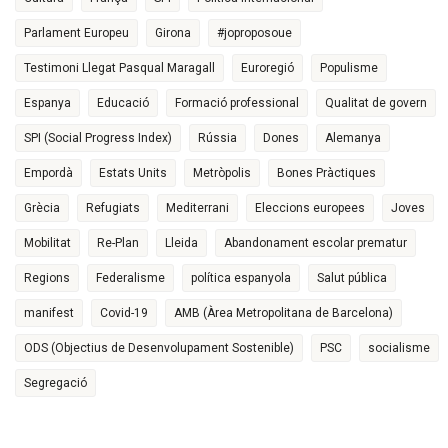
Parlament Europeu
Girona
#joproposoue
Testimoni Llegat Pasqual Maragall
Euroregió
Populisme
Espanya
Educació
Formació professional
Qualitat de govern
SPI (Social Progress Index)
Rússia
Dones
Alemanya
Empordà
Estats Units
Metròpolis
Bones Pràctiques
Grècia
Refugiats
Mediterrani
Eleccions europees
Joves
Mobilitat
Re-Plan
Lleida
Abandonament escolar prematur
Regions
Federalisme
política espanyola
Salut pública
manifest
Covid-19
AMB (Àrea Metropolitana de Barcelona)
ODS (Objectius de Desenvolupament Sostenible)
PSC
socialisme
Segregació