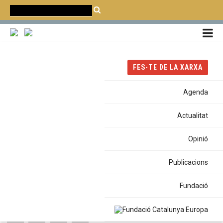
CATALÀ
CASTELLANO
ENGLISH
Portada
Publicacions
FES-TE DE LA XARXA
Agenda
Actualitat
30 De Novembre -1 /
Opinió
Publicacions
ETIQUETES
Fundació