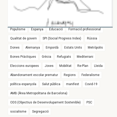
24 DE FEBRER 2025
Formació i Treball
Cultura
França
SPI
Immigration and the Welfare State in
Política Internacional
Parlament Europeu
Girona
Europe
#joproposoue
Testimoni Llegat Pasqual Maragall
Euroregió
Populisme
Espanya
Educació
Formació professional
Qualitat de govern
SPI (Social Progress Index)
Rússia
Dones
Alemanya
Empordà
Estats Units
Metròpolis
Bones Pràctiques
Grècia
Refugiats
Mediterrani
Eleccions europees
Joves
Mobilitat
Re-Plan
Lleida
Abandonament escolar prematur
Regions
Federalisme
política espanyola
Salut pública
manifest
Covid-19
AMB (Àrea Metropolitana de Barcelona)
ODS (Objectius de Desenvolupament Sostenible)
PSC
socialisme
Segregació