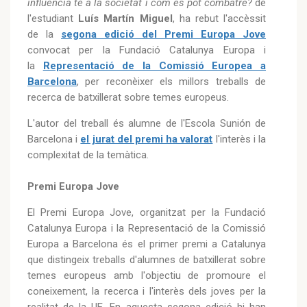
influència té a la societat i com es pot combatre?
de
l'estudiant
Luís Martín Miguel
, ha rebut l'accèssit
de la
segona edició del Premi Europa Jove
convocat per la Fundació Catalunya Europa i
la
Representació de la Comissió Europea a
Barcelona
, per reconèixer els millors treballs de
recerca de batxillerat sobre temes europeus.
L'autor del treball és alumne de l'Escola Sunión de
Barcelona i
el jurat del premi ha valorat
l'interès i la
complexitat de la temàtica.
Premi Europa Jove
El Premi Europa Jove, organitzat per la Fundació
Catalunya Europa i la Representació de la Comissió
Europa a Barcelona és el primer premi a Catalunya
que distingeix treballs d'alumnes de batxillerat sobre
temes europeus amb l'objectiu de promoure el
coneixement, la recerca i l'interès dels joves per la
realitat de la UE. En aquesta segona edició hi han