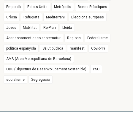
Empordà
Estats Units
Metròpolis
Bones Pràctiques
Grècia
Refugiats
Mediterrani
Eleccions europees
Joves
Mobilitat
Re-Plan
Lleida
Abandonament escolar prematur
Regions
Federalisme
política espanyola
Salut pública
manifest
Covid-19
AMB (Àrea Metropolitana de Barcelona)
ODS (Objectius de Desenvolupament Sostenible)
PSC
socialisme
Segregació