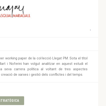
mer working paper de la col·lecció Llegat PM. Sota el títol
llart i Noferini han volgut analitzar en aquest estudi el
la seva carrera política al voltant de tres aspectes
i creació de xarxes i gestió dels conflictes i del temps.
STRATÈGICA