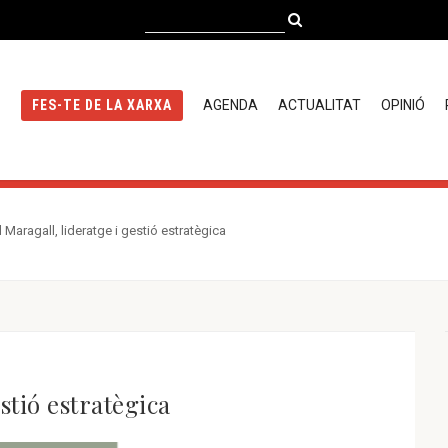
AGENDA
ACTUALITAT
OPINIÓ
FES-TE DE LA XARXA
 Maragall, lideratge i gestió estratègica
stió estratègica