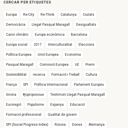
CERCAR PER ETIQUETES
Europa
Re-City
Re-Think
Catalunya
Ciutats
Democràcia
Llegat Pasqual Maragall
Desigualtats
Canvi climàtic
Europa econòmica
Barcelona
Europa social
2017
Interculturalitat
Eleccions
Política Europea
Unió Europea
Economia
Pasqual Maragall
Comissió Europea
UE
Premi
Sostenibilitat
recerca
Formació i Treball
Cultura
França
SPI
Política Internacional
Parlament Europeu
Girona
#joproposoue
Testimoni Llegat Pasqual Maragall
Euroregió
Populisme
Espanya
Educació
Formació professional
Qualitat de govern
SPI (Social Progress Index)
Rússia
Dones
Alemanya